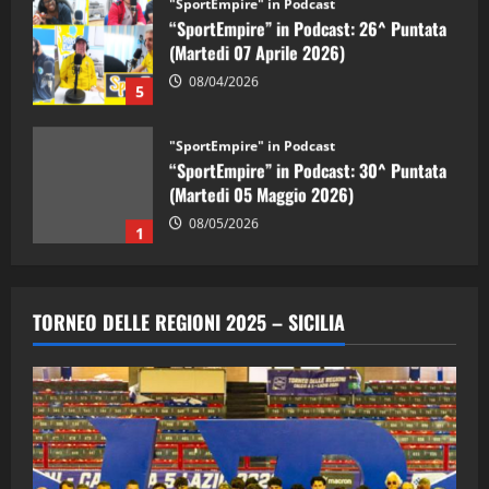
"SportEmpire" in Podcast
“SportEmpire” in Podcast: 26^ Puntata
(Martedi 07 Aprile 2026)
08/04/2026
5
"SportEmpire" in Podcast
“SportEmpire” in Podcast: 30^ Puntata
(Martedi 05 Maggio 2026)
08/05/2026
1
"SportEmpire" in Podcast
Sport News
“SportEmpire” in Podcast: 29^ Puntata
TORNEO DELLE REGIONI 2025 – SICILIA
(Martedi 28 Aprile 2026)
28/04/2026
2
"SportEmpire" in Podcast
“SportEmpire” in Podcast: 28^ Puntata
(Martedi 21 Aprile 2026)