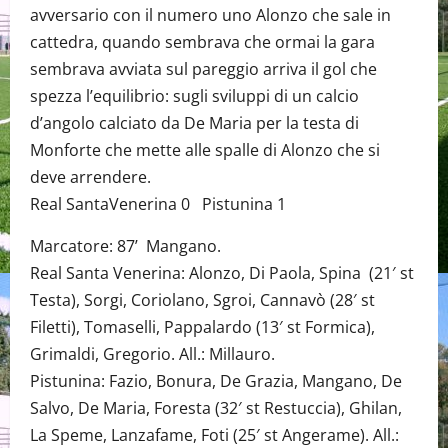
avversario con il numero uno Alonzo che sale in
cattedra, quando sembrava che ormai la gara
sembrava avviata sul pareggio arriva il gol che
spezza l’equilibrio: sugli sviluppi di un calcio
d’angolo calciato da De Maria per la testa di
Monforte che mette alle spalle di Alonzo che si
deve arrendere.
Real SantaVenerina 0 Pistunina 1
Marcatore: 87’ Mangano.
Real Santa Venerina: Alonzo, Di Paola, Spina (21′ st
Testa), Sorgi, Coriolano, Sgroi, Cannavò (28′ st
Filetti), Tomaselli, Pappalardo (13′ st Formica),
Grimaldi, Gregorio. All.: Millauro.
Pistunina: Fazio, Bonura, De Grazia, Mangano, De
Salvo, De Maria, Foresta (32′ st Restuccia), Ghilan,
La Speme, Lanzafame, Foti (25′ st Angerame). All.: