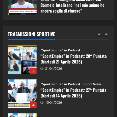
1
Carmelo Intelisano “nel mio animo ho
ancora voglia di vincere”
"SportEmpire" in Podcast
Sport News
05/09/2024
“SportEmpire” in Podcast: 29^ Puntata
(Martedi 28 Aprile 2026)
TRASMISSIONI SPORTIVE
28/04/2026
2
"SportEmpire" in Podcast
“SportEmpire” in Podcast: 28^ Puntata
(Martedi 21 Aprile 2026)
21/04/2026
3
"SportEmpire" in Podcast
Sport News
“SportEmpire” in Podcast: 27^ Puntata
(Martedi 14 Aprile 2026)
15/04/2026
4