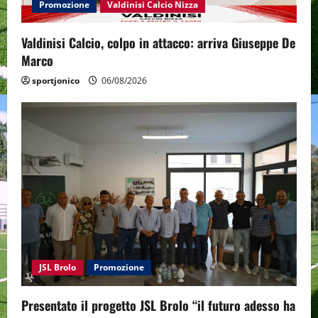
Promozione
Valdinisi Calcio Nizza
Valdinisi Calcio, colpo in attacco: arriva Giuseppe De
Marco
sportjonico
06/08/2026
JSL Brolo
Promozione
Presentato il progetto JSL Brolo “il futuro adesso ha