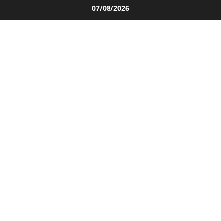
Salta
07/08/2026
al
contenuto