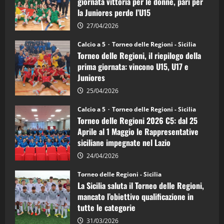
giornata vittoria per le donne, pari per
calcio
la Juniores perde l’U15
a
5:
la
27/04/2026
Sicilia
Juniores
Calcio a 5
Torneo delle Regioni - Sicilia
è
Torneo delle Regioni, il riepilogo della
vicecampione
d’Italia
prima giornata: vincono U15, U17 e
Juniores
25/04/2026
Calcio a 5
Torneo delle Regioni - Sicilia
Torneo delle Regioni 2026 C5: dal 25
Aprile al 1 Maggio le Rappresentative
siciliane impegnate nel Lazio
24/04/2026
Torneo delle Regioni - Sicilia
La Sicilia saluta il Torneo delle Regioni,
mancato l’obiettivo qualificazione in
tutte le categorie
31/03/2026