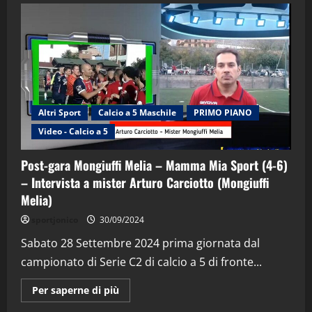
Altri Sport
Calcio a 5 Maschile
PRIMO PIANO
Video - Calcio a 5
Post-gara Mongiuffi Melia – Mamma Mia Sport (4-6)
– Intervista a mister Arturo Carciotto (Mongiuffi
Melia)
"SportEmpire" in Podcast
Sport News
sportjonico
30/09/2024
“SportEmpire” in Podcast: 29^ Puntata
(Martedi 28 Aprile 2026)
Sabato 28 Settembre 2024 prima giornata dal
campionato di Serie C2 di calcio a 5 di fronte...
28/04/2026
2
Maggiori
Per saperne di più
informazioni
"SportEmpire" in Podcast
su