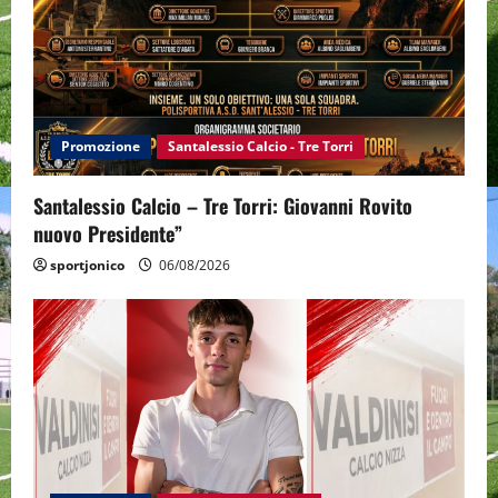
g
a
t
i
Promozione
Santalessio Calcio - Tre Torri
o
Santalessio Calcio – Tre Torri: Giovanni Rovito
n
nuovo Presidente”
sportjonico
06/08/2026