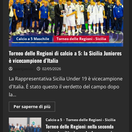
21/04/2026
3
"SportEmpire" in Podcast
Sport News
“SportEmpire” in Podcast: 27^ Puntata
(Martedi 14 Aprile 2026)
Calcio a 5 Maschile
Torneo delle Regioni - Sicilia
15/04/2026
4
Torneo delle Regioni di calcio a 5: la Sicilia Juniores
è vicecampione d’Italia
"SportEmpire" in Podcast
“SportEmpire” in Podcast: 26^ Puntata
sportjonico
02/05/2026
(Martedi 07 Aprile 2026)
La Rappresentativa Sicilia Under 19 è vicecampione
08/04/2026
5
d'Italia. È stato questo il verdetto del campo dopo
la...
Maggiori
Per saperne di più
informazioni
su
Torneo
Calcio a 5
Torneo delle Regioni - Sicilia
delle
Torneo delle Regioni: nella seconda
Regioni
di