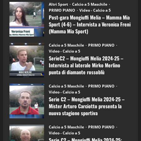
“SportEmpire” in Podcast: 28^ Puntata
Post-
Altri Sport
Calcio a 5 Maschile
gara
(Martedi 21 Aprile 2026)
PRIMO PIANO
Video - Calcio a 5
Mongiuffi
Melia
Post-gara Mongiuffi Melia – Mamma Mia
21/04/2026
–
3
Sport (4-6) – Intervista a Veronica Freni
Mamma
Mia
(Mamma Mia Sport)
Sport
"SportEmpire" in Podcast
Sport News
(4-
30/09/2024
6)
“SportEmpire” in Podcast: 27^ Puntata
Calcio a 5 Maschile
PRIMO PIANO
–
(Martedi 14 Aprile 2026)
Video - Calcio a 5
Intervista
a
SerieC2 – Mongiuffi Melia 2024-25 –
15/04/2026
mister
4
Intervista al laterale Mirko Merlino
Arturo
Carciotto
punta di diamante rossoblù
(Mongiuffi
Melia)
"SportEmpire" in Podcast
26/09/2024
“SportEmpire” in Podcast: 26^ Puntata
Calcio a 5 Maschile
PRIMO PIANO
(Martedi 07 Aprile 2026)
Video - Calcio a 5
Serie C2 – Mongiuffi Melia 2024-25 –
08/04/2026
5
Mister Arturo Carciotto presenta la
nuova stagione sportiva
"SportEmpire" in Podcast
11/09/2024
“SportEmpire” in Podcast: 30^ Puntata
Calcio a 5 Maschile
PRIMO PIANO
(Martedi 05 Maggio 2026)
Video - Calcio a 5
Serie C2 – Mongiuffi Melia 2024-25:
08/05/2026