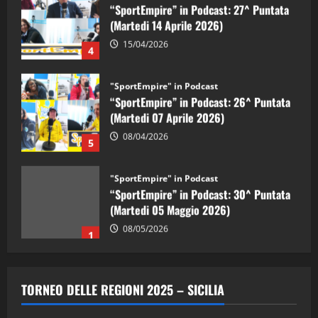
“SportEmpire” in Podcast: 27^ Puntata
(Martedi 14 Aprile 2026)
15/04/2026
4
"SportEmpire" in Podcast
“SportEmpire” in Podcast: 26^ Puntata
(Martedi 07 Aprile 2026)
08/04/2026
5
"SportEmpire" in Podcast
“SportEmpire” in Podcast: 30^ Puntata
(Martedi 05 Maggio 2026)
08/05/2026
1
"SportEmpire" in Podcast
Sport News
“SportEmpire” in Podcast: 29^ Puntata
TORNEO DELLE REGIONI 2025 – SICILIA
(Martedi 28 Aprile 2026)
28/04/2026