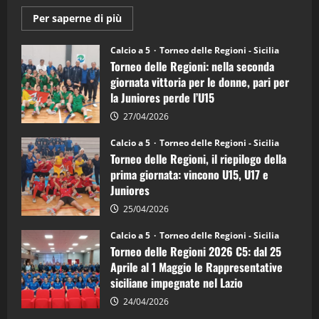
Maggiori
Per saperne di più
informazioni
su
Torneo
Calcio a 5
Torneo delle Regioni - Sicilia
delle
Torneo delle Regioni: nella seconda
Regioni
di
giornata vittoria per le donne, pari per
calcio
la Juniores perde l’U15
a
5:
la
27/04/2026
Sicilia
Juniores
Calcio a 5
Torneo delle Regioni - Sicilia
è
Torneo delle Regioni, il riepilogo della
vicecampione
d’Italia
prima giornata: vincono U15, U17 e
Juniores
25/04/2026
Calcio a 5
Torneo delle Regioni - Sicilia
Torneo delle Regioni 2026 C5: dal 25
Aprile al 1 Maggio le Rappresentative
siciliane impegnate nel Lazio
24/04/2026