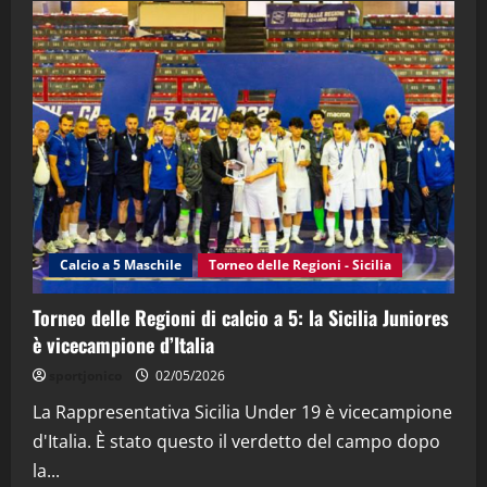
2
"SportEmpire" in Podcast
“SportEmpire” in Podcast: 28^ Puntata
(Martedi 21 Aprile 2026)
21/04/2026
3
"SportEmpire" in Podcast
Sport News
“SportEmpire” in Podcast: 27^ Puntata
(Martedi 14 Aprile 2026)
Calcio a 5 Maschile
Torneo delle Regioni - Sicilia
15/04/2026
4
Torneo delle Regioni di calcio a 5: la Sicilia Juniores
è vicecampione d’Italia
"SportEmpire" in Podcast
“SportEmpire” in Podcast: 26^ Puntata
sportjonico
02/05/2026
(Martedi 07 Aprile 2026)
La Rappresentativa Sicilia Under 19 è vicecampione
08/04/2026
5
d'Italia. È stato questo il verdetto del campo dopo
la...