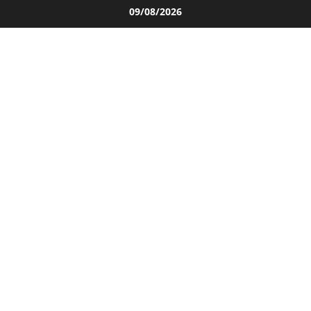
Salta
09/08/2026
al
contenuto