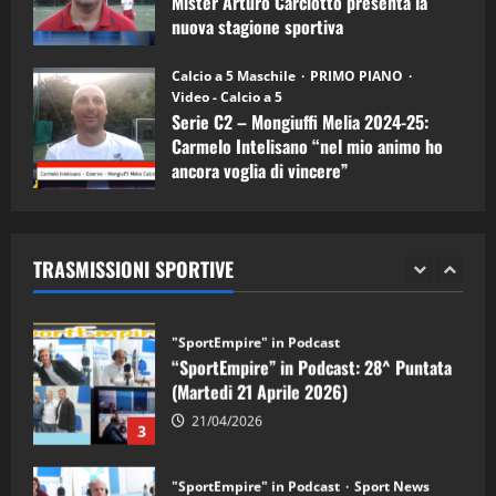
Mister Arturo Carciotto presenta la
nuova stagione sportiva
"SportEmpire" in Podcast
11/09/2024
“SportEmpire” in Podcast: 30^ Puntata
Calcio a 5 Maschile
PRIMO PIANO
(Martedi 05 Maggio 2026)
Video - Calcio a 5
Serie C2 – Mongiuffi Melia 2024-25:
08/05/2026
1
Carmelo Intelisano “nel mio animo ho
ancora voglia di vincere”
"SportEmpire" in Podcast
Sport News
05/09/2024
“SportEmpire” in Podcast: 29^ Puntata
(Martedi 28 Aprile 2026)
TRASMISSIONI SPORTIVE
28/04/2026
2
"SportEmpire" in Podcast
“SportEmpire” in Podcast: 28^ Puntata
(Martedi 21 Aprile 2026)
21/04/2026
3
"SportEmpire" in Podcast
Sport News