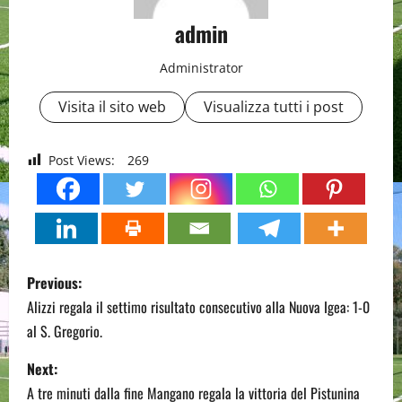
admin
Administrator
Visita il sito web
Visualizza tutti i post
Post Views:
269
P
Previous:
o
Alizzi regala il settimo risultato consecutivo alla Nuova Igea: 1-0
al S. Gregorio.
s
Next:
t
A tre minuti dalla fine Mangano regala la vittoria del Pistunina