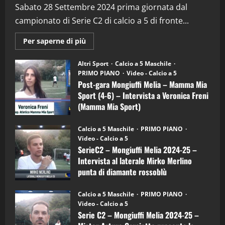
(Martedi 28 Aprile 2026)
Sabato 28 Settembre 2024 prima giornata dal
campionato di Serie C2 di calcio a 5 di fronte...
28/04/2026
2
Maggiori
Per saperne di più
informazioni
"SportEmpire" in Podcast
su
“SportEmpire” in Podcast: 28^ Puntata
Post-
Altri Sport
Calcio a 5 Maschile
gara
(Martedi 21 Aprile 2026)
PRIMO PIANO
Video - Calcio a 5
Mongiuffi
Melia
Post-gara Mongiuffi Melia – Mamma Mia
21/04/2026
–
3
Sport (4-6) – Intervista a Veronica Freni
Mamma
Mia
(Mamma Mia Sport)
Sport
"SportEmpire" in Podcast
Sport News
(4-
30/09/2024
6)
“SportEmpire” in Podcast: 27^ Puntata
Calcio a 5 Maschile
PRIMO PIANO
–
(Martedi 14 Aprile 2026)
Video - Calcio a 5
Intervista
a
SerieC2 – Mongiuffi Melia 2024-25 –
15/04/2026
mister
4
Intervista al laterale Mirko Merlino
Arturo
Carciotto
punta di diamante rossoblù
(Mongiuffi
Melia)
"SportEmpire" in Podcast
26/09/2024
“SportEmpire” in Podcast: 26^ Puntata
Calcio a 5 Maschile
PRIMO PIANO
(Martedi 07 Aprile 2026)
Video - Calcio a 5
Serie C2 – Mongiuffi Melia 2024-25 –
08/04/2026
5