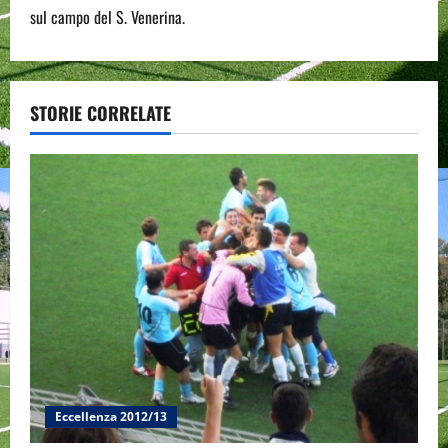
n
sul campo del S. Venerina.
a
v
STORIE CORRELATE
i
g
a
t
i
o
n
Eccellenza 2012/13