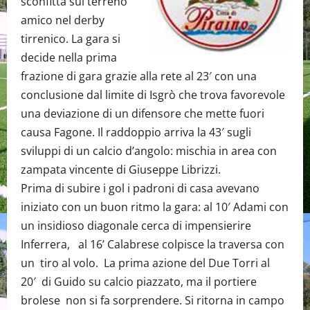
sconfitta sul terreno
amico nel derby
tirrenico. La gara si
decide nella prima
frazione di gara grazie alla rete al 23′ con una
conclusione dal limite di Isgrò che trova favorevole
una deviazione di un difensore che mette fuori
causa Fagone. Il raddoppio arriva la 43′ sugli
sviluppi di un calcio d’angolo: mischia in area con
zampata vincente di Giuseppe Librizzi.
Prima di subire i gol i padroni di casa avevano
iniziato con un buon ritmo la gara: al 10′ Adami con
un insidioso diagonale cerca di impensierire
Inferrera, al 16’ Calabrese colpisce la traversa con
un tiro al volo. La prima azione del Due Torri al
20′ di Guido su calcio piazzato, ma il portiere
brolese non si fa sorprendere. Si ritorna in campo