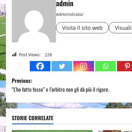
admin
Administrator
Visita il sito web
Visuali
Post Views:
228
P
Previous:
“L’ho fatto fesso” e l’arbitro non gli dà più il rigore.
o
s
t
STORIE CORRELATE
n