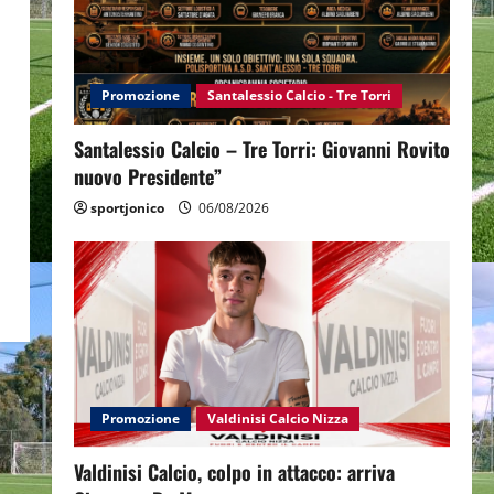
Promozione
Santalessio Calcio - Tre Torri
Santalessio Calcio – Tre Torri: Giovanni Rovito
nuovo Presidente”
sportjonico
06/08/2026
Promozione
Valdinisi Calcio Nizza
Valdinisi Calcio, colpo in attacco: arriva