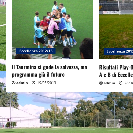
a
v
i
g
Eccellenza 2012/13
Eccellenza 201
a
Il Taormina si gode la salvezza, ma
Risultati Play-
t
programma già il futuro
A e B di Eccelle
i
admin
19/05/2013
admin
28/0
o
n