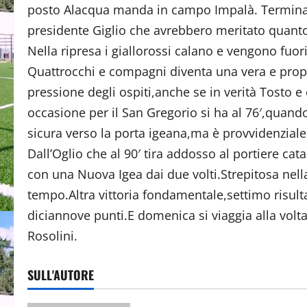
posto Alacqua manda in campo Impalà. Termina 
presidente Giglio che avrebbero meritato quant
Nella ripresa i giallorossi calano e vengono fuor
Quattrocchi e compagni diventa una vera e propr
pressione degli ospiti,anche se in verità Tosto
occasione per il San Gregorio si ha al 76′,quand
sicura verso la porta igeana,ma è provvidenziale
Dall’Oglio che al 90′ tira addosso al portiere ca
con una Nuova Igea dai due volti.Strepitosa nel
tempo.Altra vittoria fondamentale,settimo risult
diciannove punti.E domenica si viaggia alla volta
Rosolini.
SULL'AUTORE