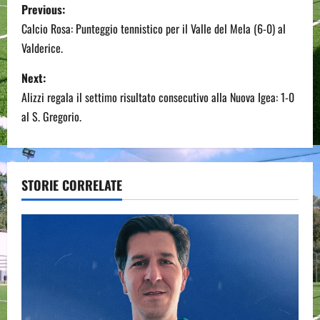
P
Previous:
o
Calcio Rosa: Punteggio tennistico per il Valle del Mela (6-0) al
Valderice.
s
Next:
t
Alizzi regala il settimo risultato consecutivo alla Nuova Igea: 1-0
n
al S. Gregorio.
a
v
STORIE CORRELATE
i
g
a
t