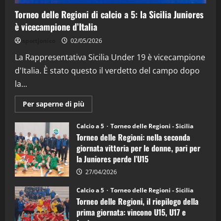
4
Torneo delle Regioni di calcio a 5: la Sicilia Juniores
è vicecampione d’Italia
"SportEmpire" in Podcast
“SportEmpire” in Podcast: 26^ Puntata
sportjonico
02/05/2026
(Martedi 07 Aprile 2026)
La Rappresentativa Sicilia Under 19 è vicecampione
08/04/2026
5
d'Italia. È stato questo il verdetto del campo dopo
la...
Maggiori
Per saperne di più
informazioni
su
Torneo
Calcio a 5
Torneo delle Regioni - Sicilia
delle
Torneo delle Regioni: nella seconda
Regioni
di
giornata vittoria per le donne, pari per
calcio
la Juniores perde l’U15
a
5:
la
27/04/2026
Sicilia
Juniores
Calcio a 5
Torneo delle Regioni - Sicilia
è
Torneo delle Regioni, il riepilogo della
vicecampione
d’Italia
prima giornata: vincono U15, U17 e