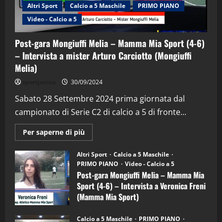
Altri Sport
Calcio a 5 Maschile
PRIMO PIANO
Video - Calcio a 5
Post-gara Mongiuffi Melia – Mamma Mia Sport (4-6)
– Intervista a mister Arturo Carciotto (Mongiuffi
Melia)
"SportEmpire" in Podcast
Sport News
sportjonico
30/09/2024
“SportEmpire” in Podcast: 29^ Puntata
(Martedi 28 Aprile 2026)
Sabato 28 Settembre 2024 prima giornata dal
campionato di Serie C2 di calcio a 5 di fronte...
28/04/2026
2
Maggiori
Per saperne di più
informazioni
"SportEmpire" in Podcast
su
“SportEmpire” in Podcast: 28^ Puntata
Post-
Altri Sport
Calcio a 5 Maschile
gara
(Martedi 21 Aprile 2026)
PRIMO PIANO
Video - Calcio a 5
Mongiuffi
Melia
Post-gara Mongiuffi Melia – Mamma Mia
21/04/2026
–
3
Sport (4-6) – Intervista a Veronica Freni
Mamma
Mia
(Mamma Mia Sport)
Sport
"SportEmpire" in Podcast
Sport News
(4-
30/09/2024
6)
“SportEmpire” in Podcast: 27^ Puntata
Calcio a 5 Maschile
PRIMO PIANO
–