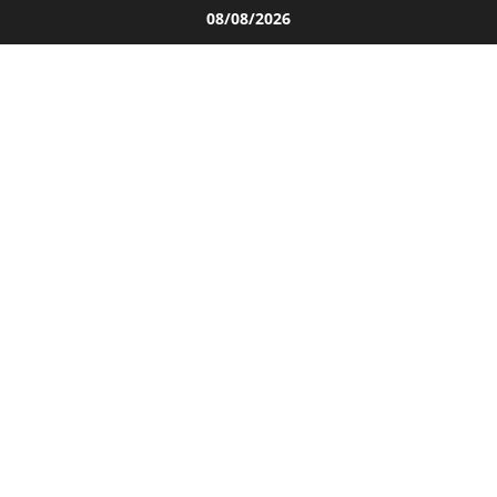
Salta
08/08/2026
al
contenuto