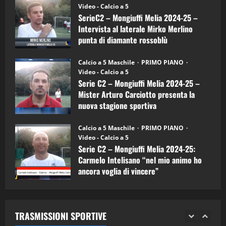
(Martedi 14 Aprile 2026)
Video - Calcio a 5
Intervista
a
SerieC2 – Mongiuffi Melia 2024-25 –
15/04/2026
mister
4
Intervista al laterale Mirko Merlino
Arturo
Carciotto
punta di diamante rossoblù
(Mongiuffi
Melia)
"SportEmpire" in Podcast
26/09/2024
“SportEmpire” in Podcast: 26^ Puntata
Calcio a 5 Maschile
PRIMO PIANO
(Martedi 07 Aprile 2026)
Video - Calcio a 5
Serie C2 – Mongiuffi Melia 2024-25 –
08/04/2026
5
Mister Arturo Carciotto presenta la
nuova stagione sportiva
"SportEmpire" in Podcast
11/09/2024
“SportEmpire” in Podcast: 30^ Puntata
Calcio a 5 Maschile
PRIMO PIANO
(Martedi 05 Maggio 2026)
Video - Calcio a 5
Serie C2 – Mongiuffi Melia 2024-25:
08/05/2026
1
Carmelo Intelisano “nel mio animo ho
ancora voglia di vincere”
"SportEmpire" in Podcast
Sport News
05/09/2024
“SportEmpire” in Podcast: 29^ Puntata
(Martedi 28 Aprile 2026)
TRASMISSIONI SPORTIVE
28/04/2026
2