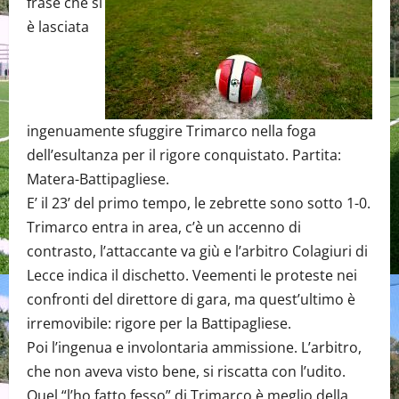
frase che si
è lasciata
ingenuamente sfuggire Trimarco nella foga
dell’esultanza per il rigore conquistato. Partita:
Matera-Battipagliese.
E’ il 23’ del primo tempo, le zebrette sono sotto 1-0.
Trimarco entra in area, c’è un accenno di
contrasto, l’attaccante va giù e l’arbitro Colagiuri di
Lecce indica il dischetto. Veementi le proteste nei
confronti del direttore di gara, ma quest’ultimo è
irremovibile: rigore per la Battipagliese.
Poi l’ingenua e involontaria ammissione. L’arbitro,
che non aveva visto bene, si riscatta con l’udito.
Quel “l’ho fatto fesso” di Trimarco è meglio della