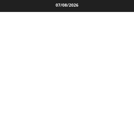
Salta
07/08/2026
al
contenuto