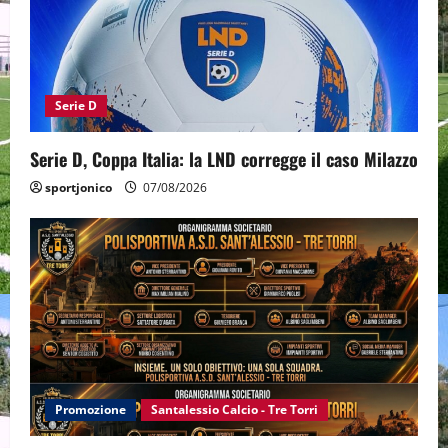
Serie D
Serie D, Coppa Italia: la LND corregge il caso Milazzo
sportjonico
07/08/2026
Promozione
Santalessio Calcio - Tre Torri