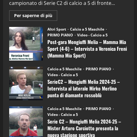
campionato di Serie C2 di calcio a 5 di fronte...
28/04/2026
2
Maggiori
Per saperne di più
informazioni
"SportEmpire" in Podcast
su
“SportEmpire” in Podcast: 28^ Puntata
Post-
Altri Sport
Calcio a 5 Maschile
gara
(Martedi 21 Aprile 2026)
PRIMO PIANO
Video - Calcio a 5
Mongiuffi
Melia
Post-gara Mongiuffi Melia – Mamma Mia
21/04/2026
–
3
Sport (4-6) – Intervista a Veronica Freni
Mamma
Mia
(Mamma Mia Sport)
Sport
"SportEmpire" in Podcast
Sport News
(4-
30/09/2024
6)
“SportEmpire” in Podcast: 27^ Puntata
Calcio a 5 Maschile
PRIMO PIANO
–
(Martedi 14 Aprile 2026)
Video - Calcio a 5
Intervista
a
SerieC2 – Mongiuffi Melia 2024-25 –
15/04/2026
mister
4
Intervista al laterale Mirko Merlino
Arturo
Carciotto
punta di diamante rossoblù
(Mongiuffi
Melia)
"SportEmpire" in Podcast
26/09/2024
“SportEmpire” in Podcast: 26^ Puntata
Calcio a 5 Maschile
PRIMO PIANO
(Martedi 07 Aprile 2026)
Video - Calcio a 5
Serie C2 – Mongiuffi Melia 2024-25 –
08/04/2026
5
Mister Arturo Carciotto presenta la
nuova stagione sportiva