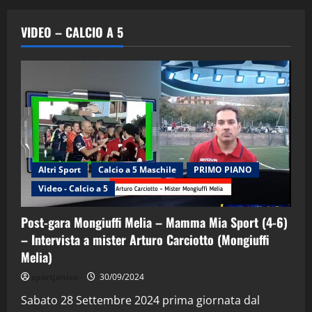
VIDEO – CALCIO A 5
Altri Sport
Calcio a 5 Maschile
PRIMO PIANO
Video - Calcio a 5
Post-gara Mongiuffi Melia – Mamma Mia Sport (4-6)
– Intervista a mister Arturo Carciotto (Mongiuffi
Melia)
"SportEmpire" in Podcast
Sport News
sportjonico
30/09/2024
“SportEmpire” in Podcast: 29^ Puntata
(Martedi 28 Aprile 2026)
Sabato 28 Settembre 2024 prima giornata dal