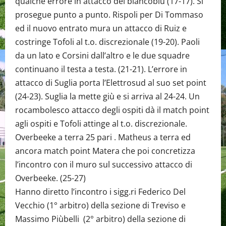
qualche errore in attacco dei biancoblu (17-17). Si
prosegue punto a punto. Rispoli per Di Tommaso
ed il nuovo entrato mura un attacco di Ruiz e
costringe Tofoli al t.o. discrezionale (19-20). Paoli
da un lato e Corsini dall’altro e le due squadre
continuano il testa a testa. (21-21). L’errore in
attacco di Suglia porta l’Elettrosud al suo set point
(24-23). Suglia la mette giù e si arriva al 24-24. Un
rocambolesco attacco degli ospiti dà il match point
agli ospiti e Tofoli attinge al t.o. discrezionale.
Overbeeke a terra 25 pari . Matheus a terra ed
ancora match point Matera che poi concretizza
l’incontro con il muro sul successivo attacco di
Overbeeke. (25-27)
Hanno diretto l’incontro i sigg.ri Federico Del
Vecchio (1° arbitro) della sezione di Treviso e
Massimo Piùbelli (2° arbitro) della sezione di