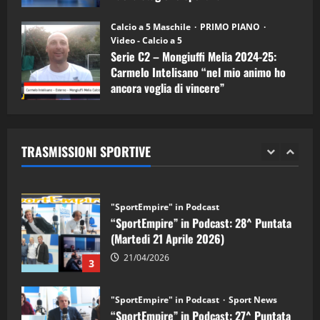
"SportEmpire" in Podcast
11/09/2024
“SportEmpire” in Podcast: 30^ Puntata
Calcio a 5 Maschile
PRIMO PIANO
(Martedi 05 Maggio 2026)
Video - Calcio a 5
Serie C2 – Mongiuffi Melia 2024-25:
08/05/2026
1
Carmelo Intelisano “nel mio animo ho
ancora voglia di vincere”
"SportEmpire" in Podcast
Sport News
05/09/2024
“SportEmpire” in Podcast: 29^ Puntata
(Martedi 28 Aprile 2026)
TRASMISSIONI SPORTIVE
28/04/2026
2
"SportEmpire" in Podcast
“SportEmpire” in Podcast: 28^ Puntata
(Martedi 21 Aprile 2026)
21/04/2026
3
"SportEmpire" in Podcast
Sport News
“SportEmpire” in Podcast: 27^ Puntata
(Martedi 14 Aprile 2026)