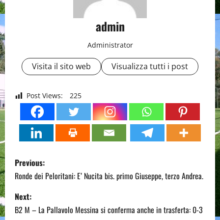
admin
Administrator
Visita il sito web
Visualizza tutti i post
Post Views:
225
P
Previous:
o
Ronde dei Peloritani: E’ Nucita bis. primo Giuseppe, terzo Andrea.
s
Next:
B2 M – La Pallavolo Messina si conferma anche in trasferta: 0-3