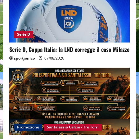
Serie D
Serie D, Coppa Italia: la LND corregge il caso Milazzo
sportjonico
07/08/2026
Promozione
Santalessio Calcio - Tre Torri