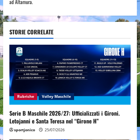
t
ad Altamura.
n
a
STORIE CORRELATE
v
i
g
a
t
Rubriche
Volley Maschile
i
Serie B Maschile 2026/27: Ufficializzati i Gironi.
o
Letojanni e Santa Teresa nel “Girone H”
n
sportjonico
25/07/2026