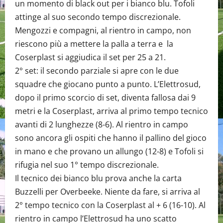
un momento di black out per i bianco blu. Tofoli
attinge al suo secondo tempo discrezionale.
Mengozzi e compagni, al rientro in campo, non
riescono più a mettere la palla a terra e la
Coserplast si aggiudica il set per 25 a 21.
2° set: il secondo parziale si apre con le due
squadre che giocano punto a punto. L’Elettrosud,
dopo il primo scorcio di set, diventa fallosa dai 9
metri e la Coserplast, arriva al primo tempo tecnico
avanti di 2 lunghezze (8-6). Al rientro in campo
sono ancora gli ospiti che hanno il pallino del gioco
in mano e che provano un allungo (12-8) e Tofoli si
rifugia nel suo 1° tempo discrezionale.
Il tecnico dei bianco blu prova anche la carta
Buzzelli per Overbeeke. Niente da fare, si arriva al
2° tempo tecnico con la Coserplast al + 6 (16-10). Al
rientro in campo l’Elettrosud ha uno scatto