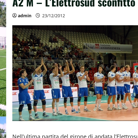
A2 M – L’Elettrosud sconfitto 
admin
23/12/2012
Nell’ultima partita del girone di andata l’Elettro