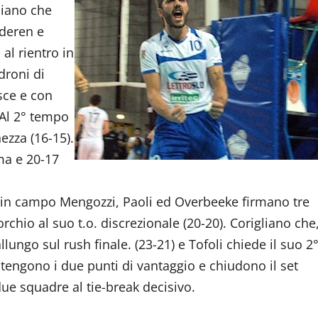
gliano che
rderen e
al rientro in
droni di
isce e con
 Al 2° tempo
ezza (16-15).
ma e 20-17
tro in campo Mengozzi, Paoli ed Overbeeke firmano tre
rchio al suo t.o. discrezionale (20-20). Corigliano che
llungo sul rush finale. (23-21) e Tofoli chiede il suo 2
 tengono i due punti di vantaggio e chiudono il set
due squadre al tie-break decisivo.