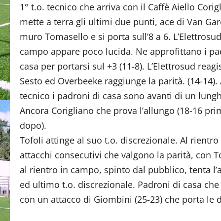
1° t.o. tecnico che arriva con il Caffè Aiello Cori
mette a terra gli ultimi due punti, ace di Van Ga
muro Tomasello e si porta sull’8 a 6. L’Elettrosud 
campo appare poco lucida. Ne approfittano i pa
casa per portarsi sul +3 (11-8). L’Elettrosud reag
Sesto ed Overbeeke raggiunge la parità. (14-14).
tecnico i padroni di casa sono avanti di un lungh
Ancora Corigliano che prova l’allungo (18-16 pri
dopo).
Tofoli attinge al suo t.o. discrezionale. Al rien
attacchi consecutivi che valgono la parità, con To
al rientro in campo, spinto dal pubblico, tenta l’a
ed ultimo t.o. discrezionale. Padroni di casa che
con un attacco di Giombini (25-23) che porta le 