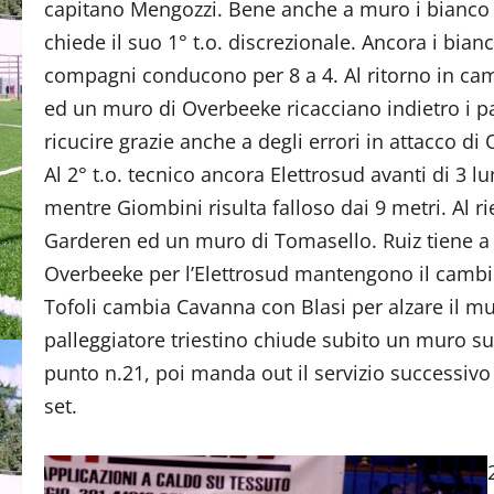
capitano Mengozzi. Bene anche a muro i bianco bl
chiede il suo 1° t.o. discrezionale. Ancora i bian
compagni conducono per 8 a 4. Al ritorno in camp
ed un muro di Overbeeke ricacciano indietro i pa
ricucire grazie anche a degli errori in attacco d
Al 2° t.o. tecnico ancora Elettrosud avanti di 3 
mentre Giombini risulta falloso dai 9 metri. Al r
Garderen ed un muro di Tomasello. Ruiz tiene a g
Overbeeke per l’Elettrosud mantengono il cambio
Tofoli cambia Cavanna con Blasi per alzare il mu
palleggiatore triestino chiude subito un muro su
punto n.21, poi manda out il servizio successivo
set.