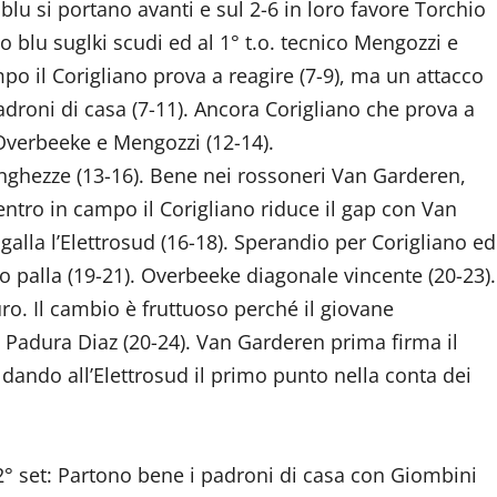
u si portano avanti e sul 2-6 in loro favore Torchio
co blu suglki scudi ed al 1° t.o. tecnico Mengozzi e
o il Corigliano prova a reagire (7-9), ma un attacco
droni di casa (7-11). Ancora Corigliano che prova a
i Overbeeke e Mengozzi (12-14).
lunghezze (13-16). Bene nei rossoneri Van Garderen,
ientro in campo il Corigliano riduce il gap con Van
alla l’Elettrosud (16-18). Sperandio per Corigliano ed
 palla (19-21). Overbeeke diagonale vincente (20-23).
ro. Il cambio è fruttuoso perché il giovane
 Padura Diaz (20-24). Van Garderen prima firma il
 dando all’Elettrosud il primo punto nella conta dei
2° set: Partono bene i padroni di casa con Giombini