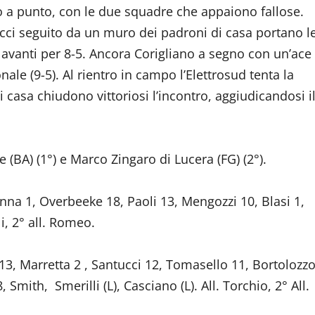
unto a punto, con le due squadre che appaiono fallose.
cci seguito da un muro dei padroni di casa portano l
avanti per 8-5. Ancora Corigliano a segno con un’ace
nale (9-5). Al rientro in campo l’Elettrosud tenta la
 casa chiudono vittoriosi l’incontro, aggiudicandosi i
 (BA) (1°) e Marco Zingaro di Lucera (FG) (2°).
anna 1, Overbeeke 18, Paoli 13, Mengozzi 10, Blasi 1,
li, 2° all. Romeo.
13, Marretta 2 , Santucci 12, Tomasello 11, Bortolozz
Smith, Smerilli (L), Casciano (L). All. Torchio, 2° All.