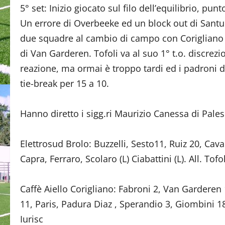
5° set: Inizio giocato sul filo dell’equilibrio, p
Un errore di Overbeeke ed un block out di Santu
due squadre al cambio di campo con Corigliano 
di Van Garderen. Tofoli va al suo 1° t.o. discrezio
reazione, ma ormai è troppo tardi ed i padroni di
tie-break per 15 a 10.
Hanno diretto i sigg.ri Maurizio Canessa di Palese
Elettrosud Brolo: Buzzelli, Sesto11, Ruiz 20, Cav
Capra, Ferraro, Scolaro (L) Ciabattini (L). All. Tofo
Caffè Aiello Corigliano: Fabroni 2, Van Garderen 
11, Paris, Padura Diaz , Sperandio 3, Giombini 18, 
Iurisc