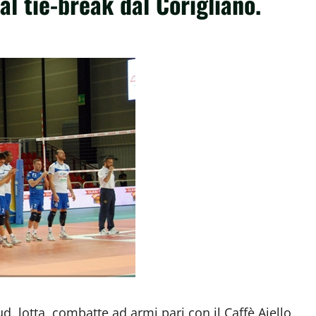
al tie-break dal Corigliano.
sud lotta, combatte ad armi pari con il Caffè Aiello