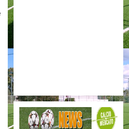
e
l
o