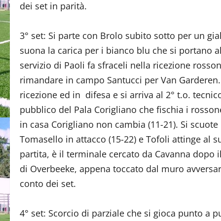
dei set in parità.
3° set: Si parte con Brolo subito sotto per un gial
suona la carica per i bianco blu che si portano al 
servizio di Paoli fa sfraceli nella ricezione ross
rimandare in campo Santucci per Van Garderen. 
ricezione ed in difesa e si arriva al 2° t.o. tecnic
pubblico del Pala Corigliano che fischia i ross
in casa Corigliano non cambia (11-21). Si scuote i
Tomasello in attacco (15-22) e Tofoli attinge al s
partita, è il terminale cercato da Cavanna dopo i
di Overbeeke, appena toccato dal muro avversario
conto dei set.
4° set: Scorcio di parziale che si gioca punto a p