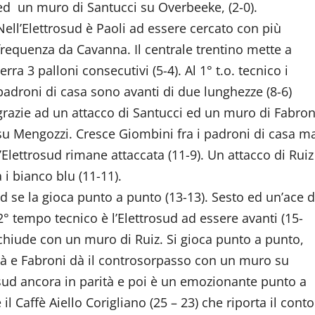
ed un muro di Santucci su Overbeeke, (2-0).
Nell’Elettrosud è Paoli ad essere cercato con più
frequenza da Cavanna. Il centrale trentino mette a
terra 3 palloni consecutivi (5-4). Al 1° t.o. tecnico i
padroni di casa sono avanti di due lunghezze (8-6)
grazie ad un attacco di Santucci ed un muro di Fabron
su Mengozzi. Cresce Giombini fra i padroni di casa m
l’Elettrosud rimane attaccata (11-9). Un attacco di Ruiz
 i bianco blu (11-11).
d se la gioca punto a punto (13-13). Sesto ed un’ace d
2° tempo tecnico è l’Elettrosud ad essere avanti (15-
 chiude con un muro di Ruiz. Si gioca punto a punto,
ità e Fabroni dà il controsorpasso con un muro su
rosud ancora in parità e poi è un emozionante punto a
l Caffè Aiello Corigliano (25 – 23) che riporta il conto