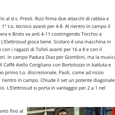
lo al d.s. Presti. Ruiz firma due attacchi di rabbia e
1° t.o. tecnico avanti per 4-8. Al rientro in campo il
onera e Brolo va anti 4-11 costringendo Torchio a
L’Elettrosud gioca bene. Scolaro è una macchina in
o con i ragazzi di Tofoli avanti per 16 a 8 e con il
oneri. In campo Padura Diaz per Giombini, ma la music
l Caffè Aiello Corigliano con Bortolozzo in battuta e
uo primo t.o. discrezionale. Paoli, come ad inizio
l rientro in campo. Chiude il set un potente diagonale
. L’Elettrosud si porta in vantaggio per 2 a 1 nel
unto fino al