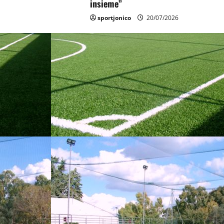
insieme”
sportjonico
20/07/2026