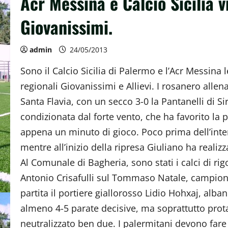
Acr Messina e Calcio Sicilia vi
Giovanissimi.
admin
24/05/2013
Sono il Calcio Sicilia di Palermo e l’Acr Messin
regionali Giovanissimi e Allievi. I rosanero alle
Santa Flavia, con un secco 3-0 la Pantanelli di S
condizionata dal forte vento, che ha favorito la 
appena un minuto di gioco. Poco prima dell’inter
mentre all’inizio della ripresa Giuliano ha realizzat
Al Comunale di Bagheria, sono stati i calci di rigo
Antonio Crisafulli sul Tommaso Natale, campione
partita il portiere giallorosso Lidio Hohxaj, alba
almeno 4-5 parate decisive, ma soprattutto prota
neutralizzato ben due. I palermitani devono fare