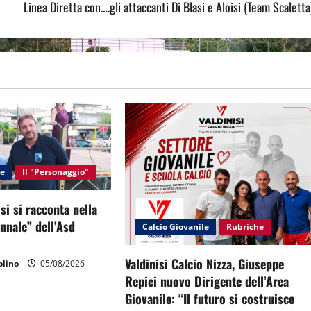
Linea Diretta con….gli attaccanti Di Blasi e Aloisi (Team Scaletta
le
Il "Personaggio"
si si racconta nella
ennale” dell’Asd
Calcio Giovanile
Rubriche
Valdinisi Calcio Nizza, Giuseppe
lino
05/08/2026
Repici nuovo Dirigente dell’Area
Giovanile: “Il futuro si costruisce