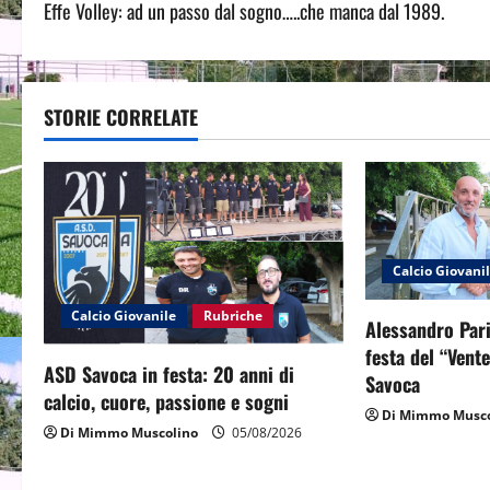
Effe Volley: ad un passo dal sogno…..che manca dal 1989.
o
s
t
STORIE CORRELATE
n
a
v
Calcio Giovani
i
Calcio Giovanile
Rubriche
Alessandro Pari
g
festa del “Vent
ASD Savoca in festa: 20 anni di
Savoca
a
calcio, cuore, passione e sogni
Di Mimmo Musco
t
Di Mimmo Muscolino
05/08/2026
i