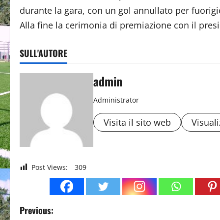
durante la gara, con un gol annullato per fuorigi
Alla fine la cerimonia di premiazione con il pres
SULL'AUTORE
admin
Administrator
Visita il sito web
Visuali
Post Views:
309
P
Previous: