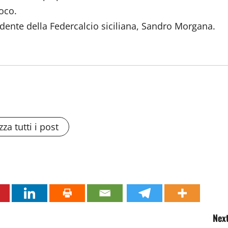
oco.
idente della Federcalcio siciliana, Sandro Morgana.
zza tutti i post
Next