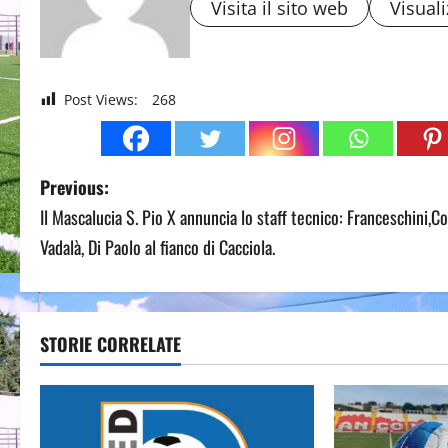
Visita il sito web
Visuali
Post Views:
268
P
Previous:
Il Mascalucia S. Pio X annuncia lo staff tecnico: Franceschini,Co
o
Vadalà, Di Paolo al fianco di Cacciola.
s
t
STORIE CORRELATE
n
a
v