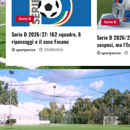
i
Serie D
g
Serie D
a
Serie D 2026/27: 162 squadre, 6
Serie D 2026/2
ripescaggi e il caso Fasano
sospesi, ma l’E
t
sportjonico
05/08/2026
sportjonico
i
o
n