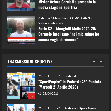
Mister Arturo Carciotto presenta la
nuova stagione sportiva
"SportEmpire" in Podcast
11/09/2024
“SportEmpire” in Podcast: 30^ Puntata
Calcio a 5 Maschile
PRIMO PIANO
(Martedi 05 Maggio 2026)
Video - Calcio a 5
Serie C2 – Mongiuffi Melia 2024-25:
08/05/2026
1
Carmelo Intelisano “nel mio animo ho
ancora voglia di vincere”
"SportEmpire" in Podcast
Sport News
05/09/2024
“SportEmpire” in Podcast: 29^ Puntata
(Martedi 28 Aprile 2026)
TRASMISSIONI SPORTIVE
28/04/2026
2
"SportEmpire" in Podcast
“SportEmpire” in Podcast: 28^ Puntata
(Martedi 21 Aprile 2026)
21/04/2026
3
"SportEmpire" in Podcast
Sport News