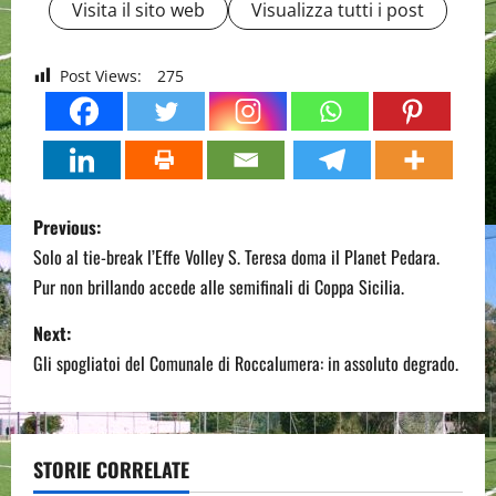
Visita il sito web
Visualizza tutti i post
Post Views:
275
P
Previous:
o
Solo al tie-break l’Effe Volley S. Teresa doma il Planet Pedara.
Pur non brillando accede alle semifinali di Coppa Sicilia.
s
Next:
t
Gli spogliatoi del Comunale di Roccalumera: in assoluto degrado.
n
a
STORIE CORRELATE