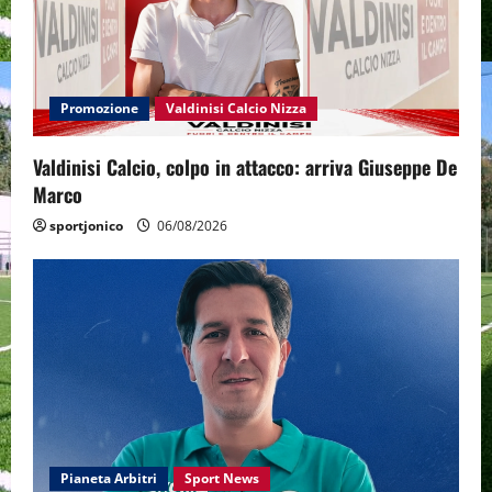
Promozione
Valdinisi Calcio Nizza
Valdinisi Calcio, colpo in attacco: arriva Giuseppe De
Marco
sportjonico
06/08/2026
Pianeta Arbitri
Sport News