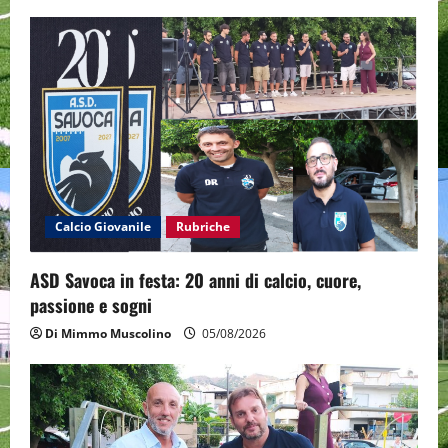
v
i
g
a
t
i
Calcio Giovanile
Rubriche
o
ASD Savoca in festa: 20 anni di calcio, cuore,
n
passione e sogni
Di Mimmo Muscolino
05/08/2026