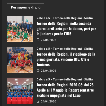
Maggiori
Per saperne di più
informazioni
su
Torneo
Calcio a 5
Torneo delle Regioni - Sicilia
delle
Torneo delle Regioni: nella seconda
Regioni
di
giornata vittoria per le donne, pari per
calcio
la Juniores perde l’U15
a
5:
la
27/04/2026
Sicilia
Juniores
Calcio a 5
Torneo delle Regioni - Sicilia
è
Torneo delle Regioni, il riepilogo della
vicecampione
d’Italia
prima giornata: vincono U15, U17 e
Juniores
25/04/2026
Calcio a 5
Torneo delle Regioni - Sicilia
Torneo delle Regioni 2026 C5: dal 25
Aprile al 1 Maggio le Rappresentative
siciliane impegnate nel Lazio
24/04/2026