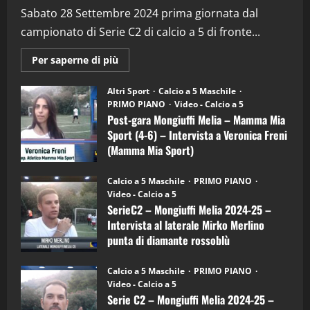
(Martedi 28 Aprile 2026)
Sabato 28 Settembre 2024 prima giornata dal
campionato di Serie C2 di calcio a 5 di fronte...
28/04/2026
2
Maggiori
Per saperne di più
informazioni
"SportEmpire" in Podcast
su
“SportEmpire” in Podcast: 28^ Puntata
Post-
Altri Sport
Calcio a 5 Maschile
gara
(Martedi 21 Aprile 2026)
PRIMO PIANO
Video - Calcio a 5
Mongiuffi
Melia
Post-gara Mongiuffi Melia – Mamma Mia
21/04/2026
–
3
Sport (4-6) – Intervista a Veronica Freni
Mamma
Mia
(Mamma Mia Sport)
Sport
"SportEmpire" in Podcast
Sport News
(4-
30/09/2024
6)
“SportEmpire” in Podcast: 27^ Puntata
Calcio a 5 Maschile
PRIMO PIANO
–
(Martedi 14 Aprile 2026)
Video - Calcio a 5
Intervista
a
SerieC2 – Mongiuffi Melia 2024-25 –
15/04/2026
mister
4
Intervista al laterale Mirko Merlino
Arturo
Carciotto
punta di diamante rossoblù
(Mongiuffi
Melia)
"SportEmpire" in Podcast
26/09/2024
“SportEmpire” in Podcast: 26^ Puntata
Calcio a 5 Maschile
PRIMO PIANO
(Martedi 07 Aprile 2026)
Video - Calcio a 5
Serie C2 – Mongiuffi Melia 2024-25 –
08/04/2026
5