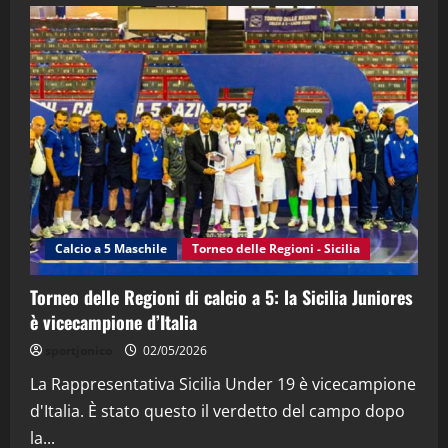
28/04/2026
2
"SportEmpire" in Podcast
“SportEmpire” in Podcast: 28^ Puntata
(Martedi 21 Aprile 2026)
21/04/2026
3
"SportEmpire" in Podcast
Sport News
“SportEmpire” in Podcast: 27^ Puntata
(Martedi 14 Aprile 2026)
Calcio a 5 Maschile
Torneo delle Regioni - Sicilia
15/04/2026
4
Torneo delle Regioni di calcio a 5: la Sicilia Juniores
è vicecampione d’Italia
"SportEmpire" in Podcast
“SportEmpire” in Podcast: 26^ Puntata
sportjonico
02/05/2026
(Martedi 07 Aprile 2026)
La Rappresentativa Sicilia Under 19 è vicecampione
08/04/2026
5
d'Italia. È stato questo il verdetto del campo dopo
la...