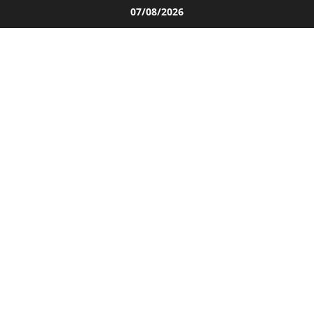
Salta
07/08/2026
al
contenuto