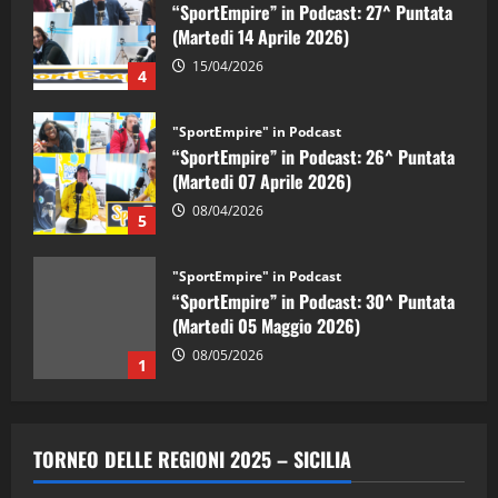
“SportEmpire” in Podcast: 27^ Puntata
(Martedi 14 Aprile 2026)
15/04/2026
4
"SportEmpire" in Podcast
“SportEmpire” in Podcast: 26^ Puntata
(Martedi 07 Aprile 2026)
08/04/2026
5
"SportEmpire" in Podcast
“SportEmpire” in Podcast: 30^ Puntata
(Martedi 05 Maggio 2026)
08/05/2026
1
"SportEmpire" in Podcast
Sport News
“SportEmpire” in Podcast: 29^ Puntata
TORNEO DELLE REGIONI 2025 – SICILIA
(Martedi 28 Aprile 2026)