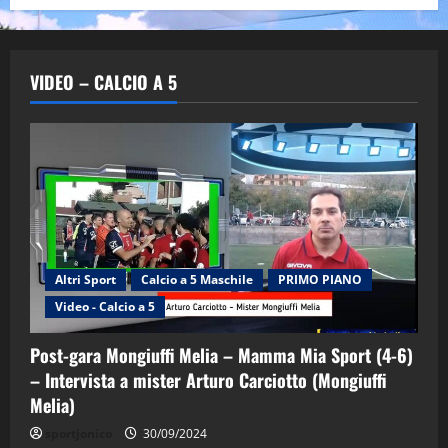
VIDEO – CALCIO A 5
Altri Sport
Calcio a 5 Maschile
PRIMO PIANO
Video - Calcio a 5
Post-gara Mongiuffi Melia – Mamma Mia Sport (4-6)
– Intervista a mister Arturo Carciotto (Mongiuffi
Melia)
"SportEmpire" in Podcast
Sport News
sportjonico
30/09/2024
“SportEmpire” in Podcast: 29^ Puntata