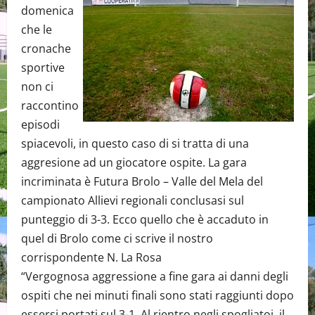
domenica
che le
cronache
sportive
non ci
raccontino
episodi
spiacevoli, in questo caso di si tratta di una
aggresione ad un giocatore ospite. La gara
incriminata è Futura Brolo – Valle del Mela del
campionato Allievi regionali conclusasi sul
punteggio di 3-3. Ecco quello che è accaduto in
quel di Brolo come ci scrive il nostro
corrispondente N. La Rosa
“Vergognosa aggressione a fine gara ai danni degli
ospiti che nei minuti finali sono stati raggiunti dopo
essersi portati sul 3-1. Al rientro negli spogliatoi, il