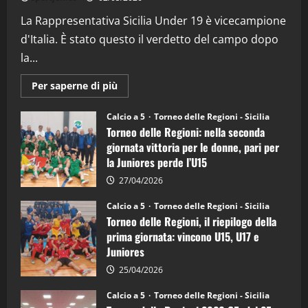
(Martedi 07 Aprile 2026)
La Rappresentativa Sicilia Under 19 è vicecampione
08/04/2026
5
d'Italia. È stato questo il verdetto del campo dopo
la...
Maggiori
Per saperne di più
informazioni
su
Torneo
Calcio a 5
Torneo delle Regioni - Sicilia
delle
Torneo delle Regioni: nella seconda
Regioni
di
giornata vittoria per le donne, pari per
calcio
la Juniores perde l’U15
a
5:
la
27/04/2026
Sicilia
Juniores
Calcio a 5
Torneo delle Regioni - Sicilia
è
Torneo delle Regioni, il riepilogo della
vicecampione
d’Italia
prima giornata: vincono U15, U17 e
Juniores
25/04/2026
Calcio a 5
Torneo delle Regioni - Sicilia