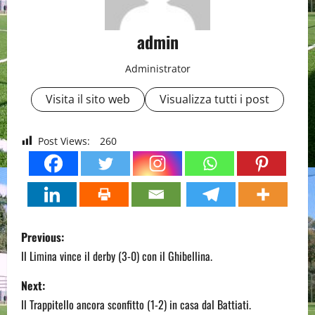
admin
Administrator
Visita il sito web
Visualizza tutti i post
Post Views:
260
P
Previous:
o
Il Limina vince il derby (3-0) con il Ghibellina.
s
Next:
Il Trappitello ancora sconfitto (1-2) in casa dal Battiati.