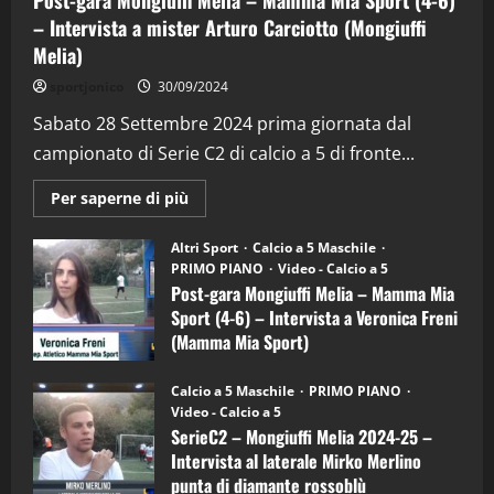
Post-gara Mongiuffi Melia – Mamma Mia Sport (4-6)
– Intervista a mister Arturo Carciotto (Mongiuffi
Melia)
"SportEmpire" in Podcast
Sport News
sportjonico
30/09/2024
“SportEmpire” in Podcast: 29^ Puntata
(Martedi 28 Aprile 2026)
Sabato 28 Settembre 2024 prima giornata dal
campionato di Serie C2 di calcio a 5 di fronte...
28/04/2026
2
Maggiori
Per saperne di più
informazioni
"SportEmpire" in Podcast
su
“SportEmpire” in Podcast: 28^ Puntata
Post-
Altri Sport
Calcio a 5 Maschile
gara
(Martedi 21 Aprile 2026)
PRIMO PIANO
Video - Calcio a 5
Mongiuffi
Melia
Post-gara Mongiuffi Melia – Mamma Mia
21/04/2026
–
3
Sport (4-6) – Intervista a Veronica Freni
Mamma
Mia
(Mamma Mia Sport)
Sport
"SportEmpire" in Podcast
Sport News
(4-
30/09/2024
6)
“SportEmpire” in Podcast: 27^ Puntata
Calcio a 5 Maschile
PRIMO PIANO
–
(Martedi 14 Aprile 2026)
Video - Calcio a 5
Intervista
a
SerieC2 – Mongiuffi Melia 2024-25 –
15/04/2026
mister
4
Intervista al laterale Mirko Merlino
Arturo
Carciotto
punta di diamante rossoblù
(Mongiuffi