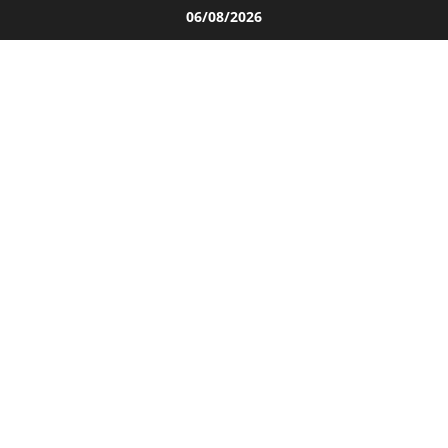
Salta
06/08/2026
al
contenuto