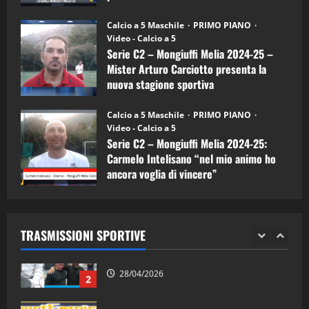
Melia)
"SportEmpire" in Podcast
26/09/2024
“SportEmpire” in Podcast: 26^ Puntata
Calcio a 5 Maschile
PRIMO PIANO
(Martedi 07 Aprile 2026)
Video - Calcio a 5
Serie C2 – Mongiuffi Melia 2024-25 –
08/04/2026
5
Mister Arturo Carciotto presenta la
nuova stagione sportiva
"SportEmpire" in Podcast
11/09/2024
“SportEmpire” in Podcast: 30^ Puntata
Calcio a 5 Maschile
PRIMO PIANO
(Martedi 05 Maggio 2026)
Video - Calcio a 5
Serie C2 – Mongiuffi Melia 2024-25:
08/05/2026
1
Carmelo Intelisano “nel mio animo ho
ancora voglia di vincere”
"SportEmpire" in Podcast
Sport News
05/09/2024
“SportEmpire” in Podcast: 29^ Puntata
(Martedi 28 Aprile 2026)
TRASMISSIONI SPORTIVE
28/04/2026
2
"SportEmpire" in Podcast
“SportEmpire” in Podcast: 28^ Puntata
(Martedi 21 Aprile 2026)