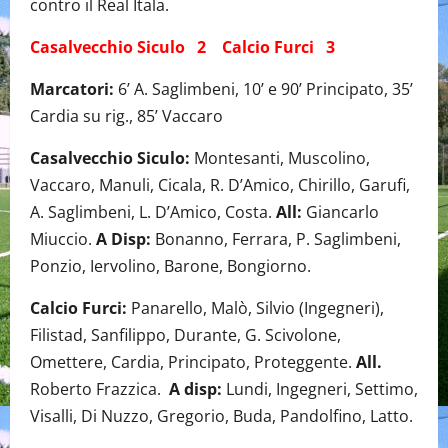
contro il Real Itala.
Casalvecchio Siculo 2 Calcio Furci 3
Marcatori:
6’ A. Saglimbeni, 10’ e 90’ Principato, 35’
Cardia su rig., 85’ Vaccaro
Casalvecchio Siculo:
Montesanti, Muscolino,
Vaccaro, Manuli, Cicala, R. D’Amico, Chirillo, Garufi,
A. Saglimbeni, L. D’Amico, Costa.
All:
Giancarlo
Miuccio.
A Disp:
Bonanno, Ferrara, P. Saglimbeni,
Ponzio, Iervolino, Barone, Bongiorno.
Calcio Furci:
Panarello, Malò, Silvio (Ingegneri),
Filistad, Sanfilippo, Durante, G. Scivolone,
Omettere, Cardia, Principato, Proteggente.
All.
Roberto Frazzica.
A disp:
Lundi, Ingegneri, Settimo,
Visalli, Di Nuzzo, Gregorio, Buda, Pandolfino, Latto.