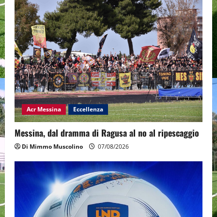
Acr Messina
Eccellenza
Messina, dal dramma di Ragusa al no al ripescaggio
Di Mimmo Muscolino
07/08/2026