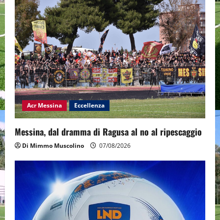
Acr Messina
Eccellenza
Messina, dal dramma di Ragusa al no al ripescaggio
Di Mimmo Muscolino
07/08/2026