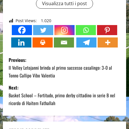
Visualizza tutti i post
Post Views:
1.020
P
Previous:
o
Il Volley Letojanni brinda al primo successo casalingo: 3-0 al
Tonno Callipo Vibo Valentia
s
Next:
t
Basket School – Fortitudo, primo derby cittadino in serie B nel
n
ricordo di Haitem Fathallah
a