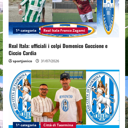
1^ categoria
Real Itala Franco Zagami
Real Itala: ufficiali i colpi Domenico Guccione e
Ciccio Cardia
sportjonico
31/07/2026
1^ categoria
Città di Taormina