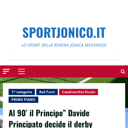
SPORTJONICO.IT
LO SPORT DELLA RIVIERA JONICA MESSINESE
Menu
principale
1^ categoria
Asd Furci
Casalvecchio Siculo
PRIMO PIANO
Al 90′ il Principe” Davide
Principato decide il derby