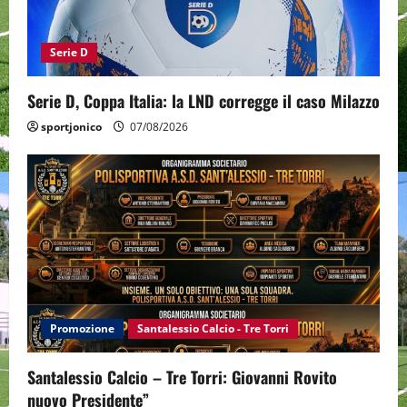
Serie D
Serie D, Coppa Italia: la LND corregge il caso Milazzo
sportjonico
07/08/2026
Promozione
Santalessio Calcio - Tre Torri
Santalessio Calcio – Tre Torri: Giovanni Rovito
nuovo Presidente”