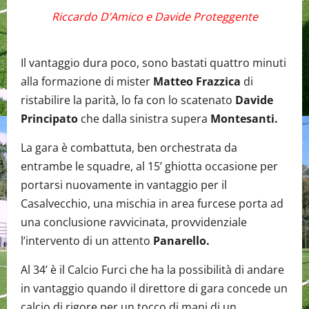
Riccardo D’Amico e Davide Proteggente
Il vantaggio dura poco, sono bastati quattro minuti
alla formazione di mister
Matteo Frazzica
di
ristabilire la parità, lo fa con lo scatenato
Davide
Principato
che dalla sinistra supera
Montesanti.
La gara è combattuta, ben orchestrata da
entrambe le squadre, al 15’ ghiotta occasione per
portarsi nuovamente in vantaggio per il
Casalvecchio, una mischia in area furcese porta ad
una conclusione ravvicinata, provvidenziale
l’intervento di un attento
Panarello.
Al 34’ è il Calcio Furci che ha la possibilità di andare
in vantaggio quando il direttore di gara concede un
calcio di rigore per un tocco di mani di un