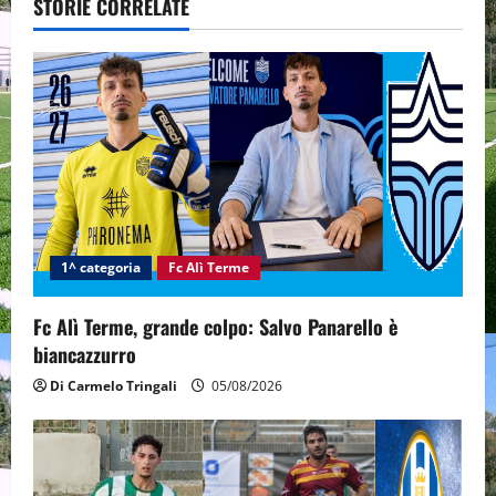
v
STORIE CORRELATE
i
g
a
t
i
1^ categoria
Fc Alì Terme
o
n
Fc Alì Terme, grande colpo: Salvo Panarello è
biancazzurro
Di Carmelo Tringali
05/08/2026