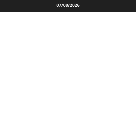
Salta
07/08/2026
al
contenuto