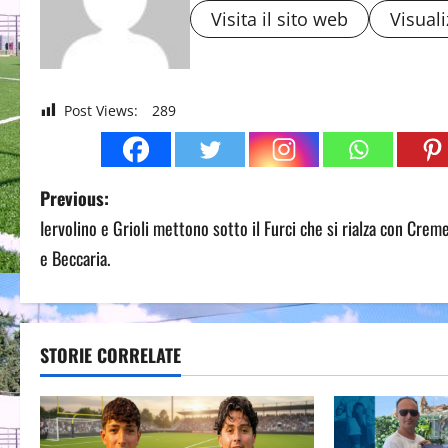
Visita il sito web
Visuali
Post Views:
289
P
Previous:
Iervolino e Grioli mettono sotto il Furci che si rialza con Crem
o
e Beccaria.
s
t
STORIE CORRELATE
n
a