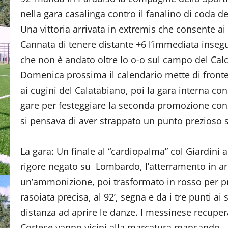
nella gara casalinga contro il fanalino di coda de
Una vittoria arrivata in extremis che consente ai 
Cannata di tenere distante +6 l’immediata insegu
che non è andato oltre lo o-o sul campo del Cal
Domenica prossima il calendario mette di fronte 
ai cugini del Calatabiano, poi la gara interna c
gare per festeggiare la seconda promozione con
si pensava di aver strappato un punto prezioso 
La gara: Un finale al “cardiopalma” col Giardini a
rigore negato su Lombardo, l’atterramento in are
un’ammonizione, poi trasformato in rosso per pr
rasoiata precisa, al 92’, segna e da i tre punti ai
distanza ad aprire le danze. I messinese recupera
Cortese vanno vicini alla marcatura mancando, pe