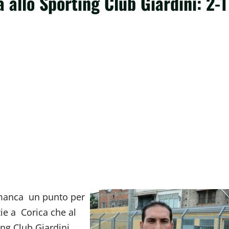
a allo Sporting Club Giardini: 2-1
i manca un punto per
zie a Corica che al
ing Club Giardini