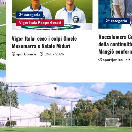
v
i
2^ categoria
2^ categoria
g
Vigor Itala Peppe Geraci
a
Roccalumera Cal
Vigor Itala: ecco i colpi Gioele
della continuit
Musumarra e Natale Miduri
t
Mangiò conferm
sportjonico
29/07/2026
sportjonico
i
o
n