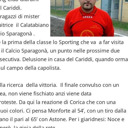
l Cariddi.
ragazzi di mister
itrice il Calatabiano
cio Sparagonà .
la prima della classe lo Sporting che va a far visita
on il Calcio Sparagonà, un punto nelle prossime due
secutiva. Delusione in casa del Cariddi, quando orma
sul campo della capolista.
lla ricerca della vittoria. Il finale convulso con un
a, non viene fischiato anzi viene data
oteste. Da qui la reazione di Corica che con una
 suoi colori. Ci pensa Monforte al 54’, con un tiro dalla
no il pari al 65’ con Astone. Per i giaridnesi: Noce e
rò, la gioia della rete.