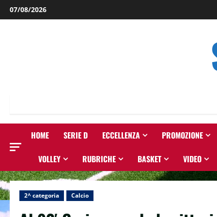
Salta
07/08/2026
al
contenuto
HOME
SERIE D
ECCELLENZA
PROMOZIONE
VOLLEY
RUBRICHE
BASKET
VIDEO
2^ categoria
Calcio