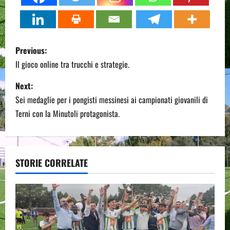
P
Previous:
o
Il gioco online tra trucchi e strategie.
s
Next:
Sei medaglie per i pongisti messinesi ai campionati giovanili di
t
Terni con la Minutoli protagonista.
n
a
STORIE CORRELATE
v
i
g