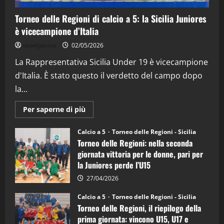
15/04/2026
4
Torneo delle Regioni di calcio a 5: la Sicilia Juniores
è vicecampione d’Italia
"SportEmpire" in Podcast
“SportEmpire” in Podcast: 26^ Puntata
sportjonico
02/05/2026
(Martedi 07 Aprile 2026)
La Rappresentativa Sicilia Under 19 è vicecampione
08/04/2026
5
d'Italia. È stato questo il verdetto del campo dopo
la...
Maggiori
Per saperne di più
informazioni
su
Torneo
Calcio a 5
Torneo delle Regioni - Sicilia
delle
Torneo delle Regioni: nella seconda
Regioni
di
giornata vittoria per le donne, pari per
calcio
la Juniores perde l’U15
a
5:
la
27/04/2026
Sicilia
Juniores
Calcio a 5
Torneo delle Regioni - Sicilia
è
Torneo delle Regioni, il riepilogo della
vicecampione
d’Italia
prima giornata: vincono U15, U17 e