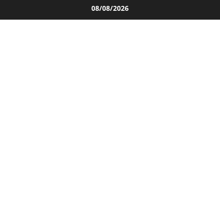
Salta
08/08/2026
al
contenuto