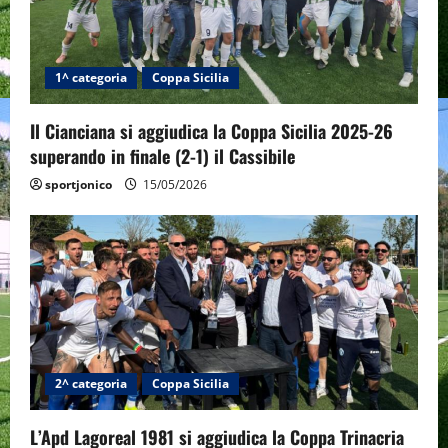
a
t
1^ categoria
Coppa Sicilia
i
Il Cianciana si aggiudica la Coppa Sicilia 2025-26
o
superando in finale (2-1) il Cassibile
n
sportjonico
15/05/2026
2^ categoria
Coppa Sicilia
L’Apd Lagoreal 1981 si aggiudica la Coppa Trinacria