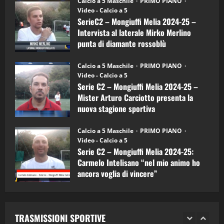
Calcio a 5 Maschile
PRIMO PIANO
–
(Martedi 14 Aprile 2026)
Video - Calcio a 5
Intervista
a
SerieC2 – Mongiuffi Melia 2024-25 –
15/04/2026
mister
4
Intervista al laterale Mirko Merlino
Arturo
Carciotto
punta di diamante rossoblù
(Mongiuffi
Melia)
"SportEmpire" in Podcast
26/09/2024
“SportEmpire” in Podcast: 26^ Puntata
Calcio a 5 Maschile
PRIMO PIANO
(Martedi 07 Aprile 2026)
Video - Calcio a 5
Serie C2 – Mongiuffi Melia 2024-25 –
08/04/2026
5
Mister Arturo Carciotto presenta la
nuova stagione sportiva
"SportEmpire" in Podcast
11/09/2024
“SportEmpire” in Podcast: 30^ Puntata
Calcio a 5 Maschile
PRIMO PIANO
(Martedi 05 Maggio 2026)
Video - Calcio a 5
Serie C2 – Mongiuffi Melia 2024-25:
08/05/2026
1
Carmelo Intelisano “nel mio animo ho
ancora voglia di vincere”
"SportEmpire" in Podcast
Sport News
05/09/2024
“SportEmpire” in Podcast: 29^ Puntata
(Martedi 28 Aprile 2026)
TRASMISSIONI SPORTIVE
28/04/2026
2