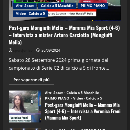
Altri Sport
Calcio a 5 Maschile
PRIMO PIANO
Video - Calcio a 5
Post-gara Mongiuffi Melia – Mamma Mia Sport (4-6)
– Intervista a mister Arturo Carciotto (Mongiuffi
Melia)
"SportEmpire" in Podcast
Sport News
sportjonico
30/09/2024
“SportEmpire” in Podcast: 29^ Puntata
(Martedi 28 Aprile 2026)
Sabato 28 Settembre 2024 prima giornata dal
campionato di Serie C2 di calcio a 5 di fronte...
28/04/2026
2
Maggiori
Per saperne di più
informazioni
"SportEmpire" in Podcast
su
“SportEmpire” in Podcast: 28^ Puntata
Post-
Altri Sport
Calcio a 5 Maschile
gara
(Martedi 21 Aprile 2026)
PRIMO PIANO
Video - Calcio a 5
Mongiuffi
Melia
Post-gara Mongiuffi Melia – Mamma Mia
21/04/2026
–
3
Sport (4-6) – Intervista a Veronica Freni
Mamma
Mia
(Mamma Mia Sport)
Sport
"SportEmpire" in Podcast
Sport News
(4-
30/09/2024
6)
“SportEmpire” in Podcast: 27^ Puntata