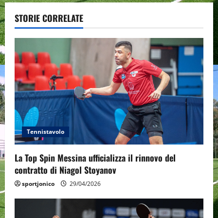
v
STORIE CORRELATE
i
g
a
t
i
Tennistavolo
o
n
La Top Spin Messina ufficializza il rinnovo del
contratto di Niagol Stoyanov
sportjonico
29/04/2026