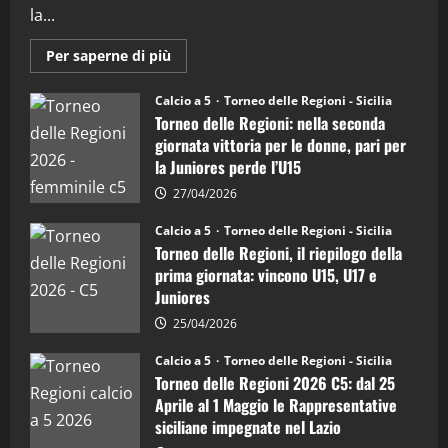
"SportEmpire" in Podcast
Sport News
la...
“SportEmpire” in Podcast: 27^ Puntata
(Martedi 14 Aprile 2026)
Maggiori
Per saperne di più
informazioni
15/04/2026
su
4
Torneo
Calcio a 5
Torneo delle Regioni - Sicilia
delle
Torneo delle Regioni: nella seconda
Regioni
di
"SportEmpire" in Podcast
giornata vittoria per le donne, pari per
calcio
“SportEmpire” in Podcast: 26^ Puntata
la Juniores perde l’U15
a
5:
(Martedi 07 Aprile 2026)
la
27/04/2026
Sicilia
08/04/2026
5
Juniores
Calcio a 5
Torneo delle Regioni - Sicilia
è
Torneo delle Regioni, il riepilogo della
vicecampione
d’Italia
prima giornata: vincono U15, U17 e
Juniores
25/04/2026
Calcio a 5
Torneo delle Regioni - Sicilia
Torneo delle Regioni 2026 C5: dal 25
Aprile al 1 Maggio le Rappresentative
siciliane impegnate nel Lazio