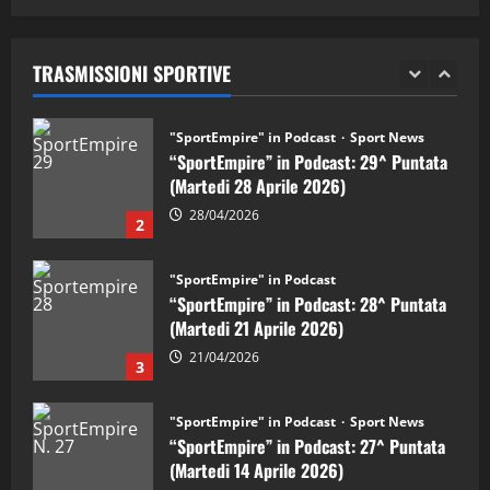
05/09/2024
“SportEmpire” in Podcast: 29^ Puntata
(Martedi 28 Aprile 2026)
TRASMISSIONI SPORTIVE
28/04/2026
2
"SportEmpire" in Podcast
“SportEmpire” in Podcast: 28^ Puntata
(Martedi 21 Aprile 2026)
21/04/2026
3
"SportEmpire" in Podcast
Sport News
“SportEmpire” in Podcast: 27^ Puntata
(Martedi 14 Aprile 2026)
15/04/2026
4
"SportEmpire" in Podcast
“SportEmpire” in Podcast: 26^ Puntata
(Martedi 07 Aprile 2026)