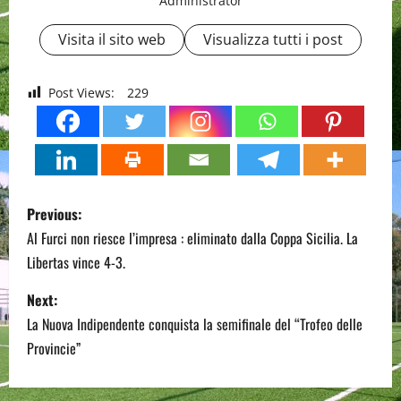
Administrator
Visita il sito web
Visualizza tutti i post
Post Views:
229
P
Previous:
o
Al Furci non riesce l’impresa : eliminato dalla Coppa Sicilia. La
Libertas vince 4-3.
s
Next:
t
La Nuova Indipendente conquista la semifinale del “Trofeo delle
n
Provincie”
a