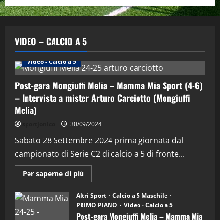
VIDEO – CALCIO A 5
Altri Sport
Calcio a 5 Maschile
PRIMO PIANO
Video - Calcio a 5
Post-gara Mongiuffi Melia – Mamma Mia Sport (4-6)
– Intervista a mister Arturo Carciotto (Mongiuffi
Melia)
"SportEmpire" in Podcast
Sport News
sportjonico
30/09/2024
“SportEmpire” in Podcast: 29^ Puntata
(Martedi 28 Aprile 2026)
Sabato 28 Settembre 2024 prima giornata dal
campionato di Serie C2 di calcio a 5 di fronte...
28/04/2026
2
Maggiori
Per saperne di più
informazioni
"SportEmpire" in Podcast
su
“SportEmpire” in Podcast: 28^ Puntata
Post-
Altri Sport
Calcio a 5 Maschile
gara
(Martedi 21 Aprile 2026)
PRIMO PIANO
Video - Calcio a 5
Mongiuffi
Melia
Post-gara Mongiuffi Melia – Mamma Mia
21/04/2026