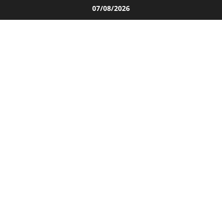
Salta
07/08/2026
al
contenuto