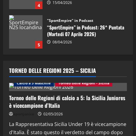
08/04/2026
5
"SportEmpire" in Podcast
“SportEmpire” in Podcast: 30^ Puntata
(Martedi 05 Maggio 2026)
08/05/2026
1
"SportEmpire" in Podcast
Sport News
“SportEmpire” in Podcast: 29^ Puntata
TORNEO DELLE REGIONI 2025 – SICILIA
(Martedi 28 Aprile 2026)
28/04/2026
Calcio a 5 Maschile
Torneo delle Regioni - Sicilia
2
Torneo delle Regioni di calcio a 5: la Sicilia Juniores
"SportEmpire" in Podcast
è vicecampione d’Italia
“SportEmpire” in Podcast: 28^ Puntata
(Martedi 21 Aprile 2026)
sportjonico
02/05/2026
21/04/2026
La Rappresentativa Sicilia Under 19 è vicecampione
3
d'Italia. È stato questo il verdetto del campo dopo