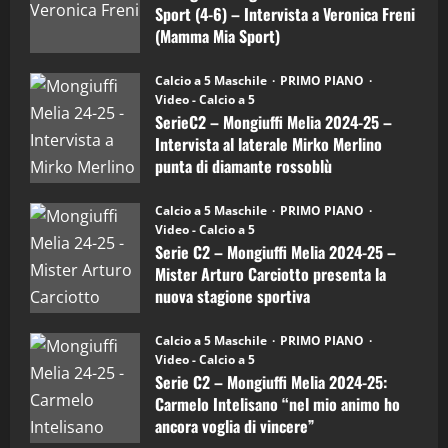
–
3
Sport (4-6) – Intervista a Veronica Freni
Mamma
Mia
(Mamma Mia Sport)
Sport
"SportEmpire" in Podcast
Sport News
(4-
30/09/2024
6)
“SportEmpire” in Podcast: 27^ Puntata
Calcio a 5 Maschile
PRIMO PIANO
–
(Martedi 14 Aprile 2026)
Video - Calcio a 5
Intervista
a
SerieC2 – Mongiuffi Melia 2024-25 –
15/04/2026
mister
4
Intervista al laterale Mirko Merlino
Arturo
Carciotto
punta di diamante rossoblù
(Mongiuffi
Melia)
"SportEmpire" in Podcast
26/09/2024
“SportEmpire” in Podcast: 26^ Puntata
Calcio a 5 Maschile
PRIMO PIANO
(Martedi 07 Aprile 2026)
Video - Calcio a 5
Serie C2 – Mongiuffi Melia 2024-25 –
08/04/2026
5
Mister Arturo Carciotto presenta la
nuova stagione sportiva
"SportEmpire" in Podcast
11/09/2024
“SportEmpire” in Podcast: 30^ Puntata
Calcio a 5 Maschile
PRIMO PIANO
(Martedi 05 Maggio 2026)
Video - Calcio a 5
Serie C2 – Mongiuffi Melia 2024-25:
08/05/2026
1
Carmelo Intelisano “nel mio animo ho
ancora voglia di vincere”
"SportEmpire" in Podcast
Sport News