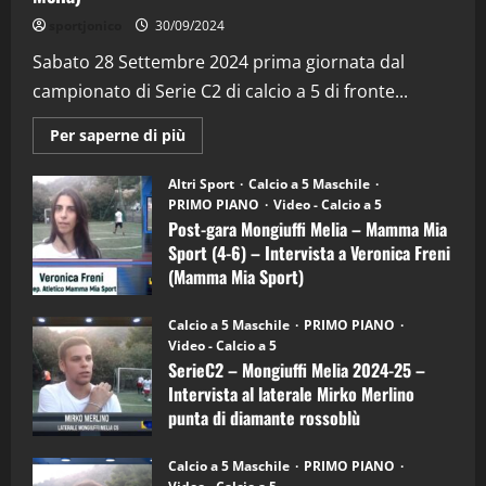
"SportEmpire" in Podcast
Sport News
sportjonico
30/09/2024
“SportEmpire” in Podcast: 29^ Puntata
(Martedi 28 Aprile 2026)
Sabato 28 Settembre 2024 prima giornata dal
campionato di Serie C2 di calcio a 5 di fronte...
28/04/2026
2
Maggiori
Per saperne di più
informazioni
"SportEmpire" in Podcast
su
“SportEmpire” in Podcast: 28^ Puntata
Post-
Altri Sport
Calcio a 5 Maschile
gara
(Martedi 21 Aprile 2026)
PRIMO PIANO
Video - Calcio a 5
Mongiuffi
Melia
Post-gara Mongiuffi Melia – Mamma Mia
21/04/2026
–
3
Sport (4-6) – Intervista a Veronica Freni
Mamma
Mia
(Mamma Mia Sport)
Sport
"SportEmpire" in Podcast
Sport News
(4-
30/09/2024
6)
“SportEmpire” in Podcast: 27^ Puntata
Calcio a 5 Maschile
PRIMO PIANO
–
(Martedi 14 Aprile 2026)
Video - Calcio a 5
Intervista
a
SerieC2 – Mongiuffi Melia 2024-25 –
15/04/2026
mister
4
Intervista al laterale Mirko Merlino
Arturo
Carciotto
punta di diamante rossoblù
(Mongiuffi
Melia)
"SportEmpire" in Podcast
26/09/2024
“SportEmpire” in Podcast: 26^ Puntata
Calcio a 5 Maschile
PRIMO PIANO
(Martedi 07 Aprile 2026)