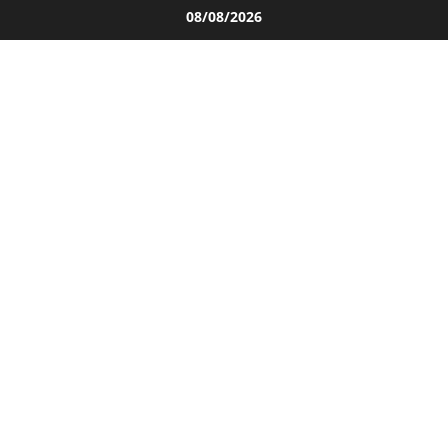
Salta
08/08/2026
al
contenuto