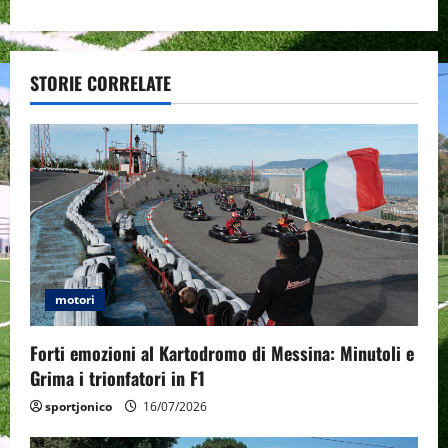
a
v
STORIE CORRELATE
i
g
a
t
i
motori
o
Forti emozioni al Kartodromo di Messina: Minutoli e
n
Grima i trionfatori in F1
sportjonico
16/07/2026