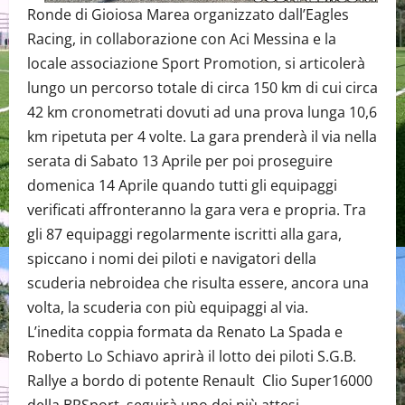
Ronde di Gioiosa Marea organizzato dall’Eagles
Racing, in collaborazione con Aci Messina e la
locale associazione Sport Promotion, si articolerà
lungo un percorso totale di circa 150 km di cui circa
42 km cronometrati dovuti ad una prova lunga 10,6
km ripetuta per 4 volte. La gara prenderà il via nella
serata di Sabato 13 Aprile per poi proseguire
domenica 14 Aprile quando tutti gli equipaggi
verificati affronteranno la gara vera e propria. Tra
gli 87 equipaggi regolarmente iscritti alla gara,
spiccano i nomi dei piloti e navigatori della
scuderia nebroidea che risulta essere, ancora una
volta, la scuderia con più equipaggi al via.
L’inedita coppia formata da Renato La Spada e
Roberto Lo Schiavo aprirà il lotto dei piloti S.G.B.
Rallye a bordo di potente Renault Clio Super16000
della BRSport, seguirà uno dei più attesi