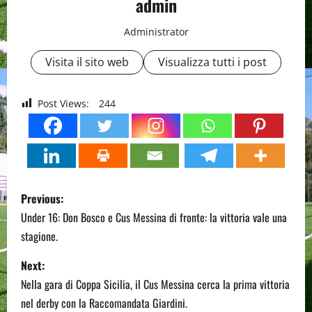
admin
Administrator
Visita il sito web
Visualizza tutti i post
Post Views:
244
P
Previous:
o
Under 16: Don Bosco e Cus Messina di fronte: la vittoria vale una
stagione.
s
Next:
t
Nella gara di Coppa Sicilia, il Cus Messina cerca la prima vittoria
n
nel derby con la Raccomandata Giardini.