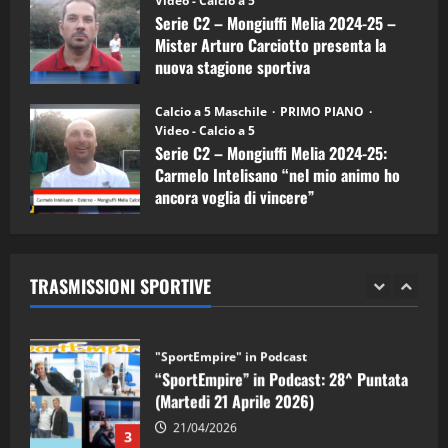
Video - Calcio a 5
Serie C2 – Mongiuffi Melia 2024-25 –
08/04/2026
5
Mister Arturo Carciotto presenta la
nuova stagione sportiva
"SportEmpire" in Podcast
11/09/2024
“SportEmpire” in Podcast: 30^ Puntata
Calcio a 5 Maschile
PRIMO PIANO
(Martedi 05 Maggio 2026)
Video - Calcio a 5
Serie C2 – Mongiuffi Melia 2024-25:
08/05/2026
1
Carmelo Intelisano “nel mio animo ho
ancora voglia di vincere”
"SportEmpire" in Podcast
Sport News
05/09/2024
“SportEmpire” in Podcast: 29^ Puntata
(Martedi 28 Aprile 2026)
TRASMISSIONI SPORTIVE
28/04/2026
2
"SportEmpire" in Podcast
“SportEmpire” in Podcast: 28^ Puntata
(Martedi 21 Aprile 2026)
21/04/2026
3