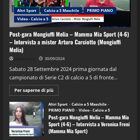
Altri Sport
Calcio a 5 Maschile
PRIMO PIANO
Video - Calcio a 5
Post-gara Mongiuffi Melia – Mamma Mia Sport (4-6)
– Intervista a mister Arturo Carciotto (Mongiuffi
Melia)
"SportEmpire" in Podcast
Sport News
sportjonico
30/09/2024
“SportEmpire” in Podcast: 29^ Puntata
(Martedi 28 Aprile 2026)
Sabato 28 Settembre 2024 prima giornata dal
campionato di Serie C2 di calcio a 5 di fronte...
28/04/2026
2
Maggiori
Per saperne di più
informazioni
"SportEmpire" in Podcast
su
“SportEmpire” in Podcast: 28^ Puntata
Post-
Altri Sport
Calcio a 5 Maschile
gara
(Martedi 21 Aprile 2026)
PRIMO PIANO
Video - Calcio a 5
Mongiuffi
Melia
Post-gara Mongiuffi Melia – Mamma Mia
21/04/2026
–
3
Sport (4-6) – Intervista a Veronica Freni
Mamma
Mia
(Mamma Mia Sport)
Sport
"SportEmpire" in Podcast
Sport News
(4-
30/09/2024