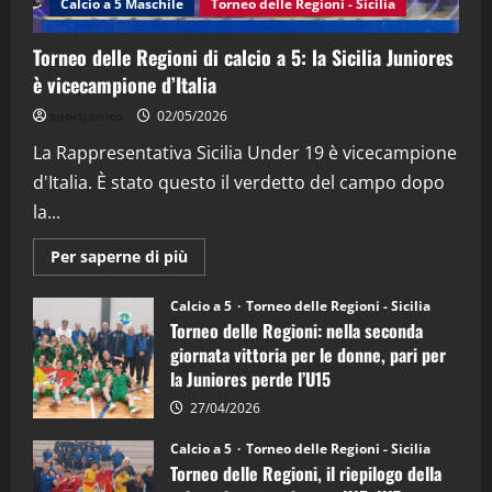
Calcio a 5 Maschile
Torneo delle Regioni - Sicilia
15/04/2026
4
Torneo delle Regioni di calcio a 5: la Sicilia Juniores
è vicecampione d’Italia
"SportEmpire" in Podcast
“SportEmpire” in Podcast: 26^ Puntata
sportjonico
02/05/2026
(Martedi 07 Aprile 2026)
La Rappresentativa Sicilia Under 19 è vicecampione
08/04/2026
5
d'Italia. È stato questo il verdetto del campo dopo
la...
Maggiori
Per saperne di più
informazioni
su
Torneo
Calcio a 5
Torneo delle Regioni - Sicilia
delle
Torneo delle Regioni: nella seconda
Regioni
di
giornata vittoria per le donne, pari per
calcio
la Juniores perde l’U15
a
5:
la
27/04/2026
Sicilia
Juniores
Calcio a 5
Torneo delle Regioni - Sicilia
è
Torneo delle Regioni, il riepilogo della
vicecampione
d’Italia