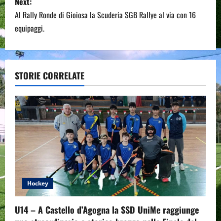
Next:
t
Al Rally Ronde di Gioiosa la Scuderia SGB Rallye al via con 16
n
equipaggi.
a
v
STORIE CORRELATE
i
g
a
t
i
Hockey
o
U14 – A Castello d’Agogna la SSD UniMe raggiunge
n