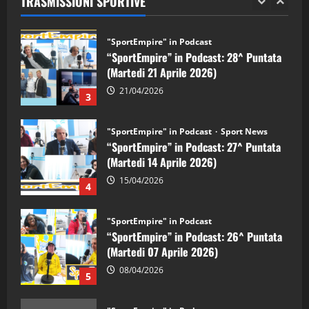
TRASMISSIONI SPORTIVE
28/04/2026
2
"SportEmpire" in Podcast
“SportEmpire” in Podcast: 28^ Puntata
(Martedi 21 Aprile 2026)
21/04/2026
3
"SportEmpire" in Podcast
Sport News
“SportEmpire” in Podcast: 27^ Puntata
(Martedi 14 Aprile 2026)
15/04/2026
4
"SportEmpire" in Podcast
“SportEmpire” in Podcast: 26^ Puntata
(Martedi 07 Aprile 2026)
08/04/2026
5