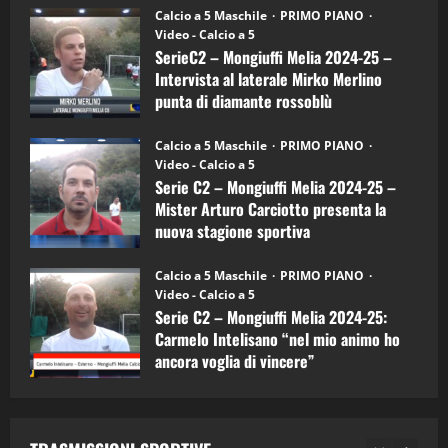
6)
“SportEmpire” in Podcast: 27^ Puntata
Calcio a 5 Maschile
PRIMO PIANO
–
(Martedi 14 Aprile 2026)
Video - Calcio a 5
Intervista
a
SerieC2 – Mongiuffi Melia 2024-25 –
15/04/2026
mister
4
Intervista al laterale Mirko Merlino
Arturo
Carciotto
punta di diamante rossoblù
(Mongiuffi
Melia)
"SportEmpire" in Podcast
26/09/2024
“SportEmpire” in Podcast: 26^ Puntata
Calcio a 5 Maschile
PRIMO PIANO
(Martedi 07 Aprile 2026)
Video - Calcio a 5
Serie C2 – Mongiuffi Melia 2024-25 –
08/04/2026
5
Mister Arturo Carciotto presenta la
nuova stagione sportiva
"SportEmpire" in Podcast
11/09/2024
“SportEmpire” in Podcast: 30^ Puntata
Calcio a 5 Maschile
PRIMO PIANO
(Martedi 05 Maggio 2026)
Video - Calcio a 5
Serie C2 – Mongiuffi Melia 2024-25:
08/05/2026
1
Carmelo Intelisano “nel mio animo ho
ancora voglia di vincere”
"SportEmpire" in Podcast
Sport News
05/09/2024
“SportEmpire” in Podcast: 29^ Puntata
(Martedi 28 Aprile 2026)