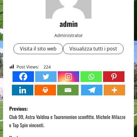
admin
Administrator
Visita il sito web
Visualizza tutti i post
Post Views:
224
P
Previous:
o
Club 99, Astra Valdina e Tauromenion sconfitte. Michele Milazzo
e Top Spin vincenti.
s