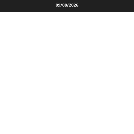
Salta
09/08/2026
al
contenuto