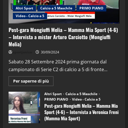
Altri Sport
Calcio a 5 Maschile
PRIMO PIANO
Video - Calcio a 5
Post-gara Mongiuffi Melia – Mamma Mia Sport (4-6)
– Intervista a mister Arturo Carciotto (Mongiuffi
Melia)
"SportEmpire" in Podcast
Sport News
sportjonico
30/09/2024
“SportEmpire” in Podcast: 29^ Puntata
(Martedi 28 Aprile 2026)
Sabato 28 Settembre 2024 prima giornata dal
campionato di Serie C2 di calcio a 5 di fronte...
28/04/2026
2
Maggiori
Per saperne di più
informazioni
"SportEmpire" in Podcast
su
“SportEmpire” in Podcast: 28^ Puntata
Post-
Altri Sport
Calcio a 5 Maschile
gara
(Martedi 21 Aprile 2026)
PRIMO PIANO
Video - Calcio a 5
Mongiuffi
Melia
Post-gara Mongiuffi Melia – Mamma Mia
21/04/2026
–
3
Sport (4-6) – Intervista a Veronica Freni
Mamma
Mia
(Mamma Mia Sport)
Sport
"SportEmpire" in Podcast
Sport News
(4-
30/09/2024