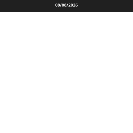
Salta
08/08/2026
al
contenuto