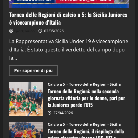
15/04/2026
4
Torneo delle Regioni di calcio a 5: la Sicilia Juniores
è vicecampione d’Italia
"SportEmpire" in Podcast
“SportEmpire” in Podcast: 26^ Puntata
sportjonico
02/05/2026
(Martedi 07 Aprile 2026)
La Rappresentativa Sicilia Under 19 è vicecampione
08/04/2026
5
d'Italia. È stato questo il verdetto del campo dopo
la...
Maggiori
Per saperne di più
informazioni
su
Torneo
Calcio a 5
Torneo delle Regioni - Sicilia
delle
Torneo delle Regioni: nella seconda
Regioni
di
giornata vittoria per le donne, pari per
calcio
la Juniores perde l’U15
a
5:
la
27/04/2026
Sicilia
Juniores
Calcio a 5
Torneo delle Regioni - Sicilia
è
Torneo delle Regioni, il riepilogo della
vicecampione
d’Italia