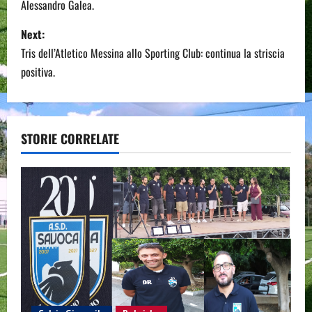
Alessandro Galea.
s
Next:
t
Tris dell’Atletico Messina allo Sporting Club: continua la striscia
n
positiva.
a
v
STORIE CORRELATE
i
g
a
t
i