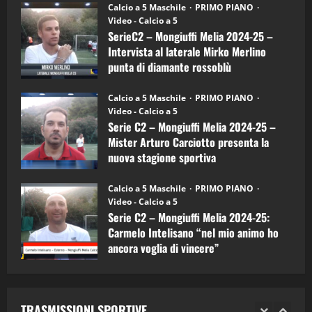
6)
“SportEmpire” in Podcast: 27^ Puntata
Calcio a 5 Maschile
PRIMO PIANO
–
(Martedi 14 Aprile 2026)
Video - Calcio a 5
Intervista
a
SerieC2 – Mongiuffi Melia 2024-25 –
15/04/2026
mister
4
Intervista al laterale Mirko Merlino
Arturo
Carciotto
punta di diamante rossoblù
(Mongiuffi
Melia)
"SportEmpire" in Podcast
26/09/2024
“SportEmpire” in Podcast: 26^ Puntata
Calcio a 5 Maschile
PRIMO PIANO
(Martedi 07 Aprile 2026)
Video - Calcio a 5
Serie C2 – Mongiuffi Melia 2024-25 –
08/04/2026
5
Mister Arturo Carciotto presenta la
nuova stagione sportiva
"SportEmpire" in Podcast
11/09/2024
“SportEmpire” in Podcast: 30^ Puntata
Calcio a 5 Maschile
PRIMO PIANO
(Martedi 05 Maggio 2026)
Video - Calcio a 5
Serie C2 – Mongiuffi Melia 2024-25:
08/05/2026
1
Carmelo Intelisano “nel mio animo ho
ancora voglia di vincere”
"SportEmpire" in Podcast
Sport News
05/09/2024
“SportEmpire” in Podcast: 29^ Puntata
(Martedi 28 Aprile 2026)
TRASMISSIONI SPORTIVE
28/04/2026