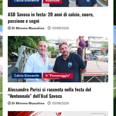
o
Calcio Giovanile
Rubriche
n
ASD Savoca in festa: 20 anni di calcio, cuore,
passione e sogni
Di Mimmo Muscolino
05/08/2026
Calcio Giovanile
Il "Personaggio"
Alessandro Parisi si racconta nella festa del
“Ventennale” dell’Asd Savoca
Di Mimmo Muscolino
05/08/2026