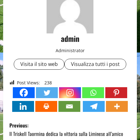
admin
Administrator
Visita il sito web
Visualizza tutti i post
Post Views:
238
P
Previous:
o
Il Triskell Taormina dedica la vittoria sulla Liminese all’amico