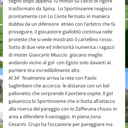
segno dopo appena 10 minuti su calcio di rigore
trasformato da Spina. Lo Sportinsieme reagisce
prontamente con Lo Conte fermato in maniera
dubbia da un difensore etneo con l’arbitro che fa
proseguire, il giocaotore gialloblù continua nelle
proteste che si vede mostrato il cartellino rosso.
Sotto di due rete ed inferiorità numerica i ragazzi
di mister Giancarlo Miuccio giocano meglio
andando vicino al gol con Egizio solo davanti al
portiere tira incredibilmente alto.
Al 34′ finalmente arriva la rete con Paolo
Saglimbeni che accorcia le distanze con un bel
pallonetto che sorprende il portiere ospite. Il gol
galvanizza lo Sportinsieme che si butta all’attacco
alla ricerca del pareggio con lo Zafferana chiuso in
area a difendere il vantaggio. In piena zona
Cesarini Crupi ha l’occasione per pareggiare ma