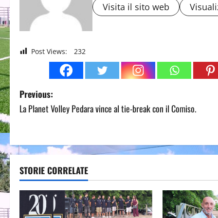
Visita il sito web
Visuali
Post Views:
232
P
Previous:
La Planet Volley Pedara vince al tie-break con il Comiso.
o
s
t
STORIE CORRELATE
n
a