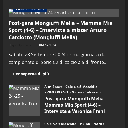
Altri Sport
Calcio a 5 Maschile
PRIMO PIANO
Video - Calcio a 5
Post-gara Mongiuffi Melia – Mamma Mia
Sport (4-6) – Intervista a mister Arturo
Carciotto (Mongiuffi Melia)
sportjonico
30/09/2024
Sabato 28 Settembre 2024 prima giornata dal
campionato di Serie C2 di calcio a 5 di fronte...
Maggiori
Per saperne di più
informazioni
su
Post-
Altri Sport
Calcio a 5 Maschile
gara
PRIMO PIANO
Video - Calcio a 5
Mongiuffi
Melia
Post-gara Mongiuffi Melia –
–
Mamma Mia Sport (4-6) –
Mamma
Mia
Intervista a Veronica Freni
Sport
(Mamma Mia Sport)
(4-
6)
Calcio a 5 Maschile
PRIMO PIANO
30/09/2024
–