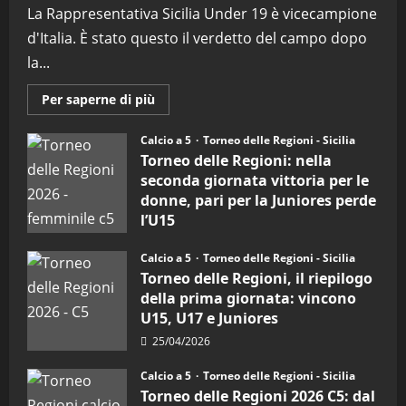
La Rappresentativa Sicilia Under 19 è vicecampione
d'Italia. È stato questo il verdetto del campo dopo
la...
Maggiori
Per saperne di più
informazioni
su
Torneo
Calcio a 5
Torneo delle Regioni - Sicilia
delle
Torneo delle Regioni: nella
Regioni
di
seconda giornata vittoria per le
calcio
donne, pari per la Juniores perde
a
5:
l’U15
la
Sicilia
27/04/2026
Juniores
Calcio a 5
Torneo delle Regioni - Sicilia
è
vicecampione
Torneo delle Regioni, il riepilogo
d’Italia
della prima giornata: vincono
U15, U17 e Juniores
25/04/2026
Calcio a 5
Torneo delle Regioni - Sicilia
Torneo delle Regioni 2026 C5: dal