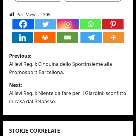
Post Views:
305
P
Previous:
o
Allievi Reg.li: Cinquina dello Sportinsieme alla
Promosport Barcellona.
s
Next:
t
Allievi Reg.li: Niente da fare per il Giardini: sconfitto
n
in casa dal Belpasso.
a
v
STORIE CORRELATE