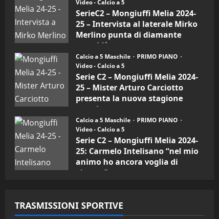
Video - Calcio a 5
Intervista
a
SerieC2 – Mongiuffi Melia 2024-
mister
25 – Intervista al laterale Mirko
Arturo
Carciotto
Merlino punta di diamante
(Mongiuffi
Melia)
rossoblù
Calcio a 5 Maschile
PRIMO PIANO
26/09/2024
Video - Calcio a 5
Serie C2 – Mongiuffi Melia 2024-
25 – Mister Arturo Carciotto
presenta la nuova stagione
sportiva
Calcio a 5 Maschile
PRIMO PIANO
11/09/2024
Video - Calcio a 5
Serie C2 – Mongiuffi Melia 2024-
25: Carmelo Intelisano “nel mio
animo ho ancora voglia di
vincere”
05/09/2024
TRASMISSIONI SPORTIVE