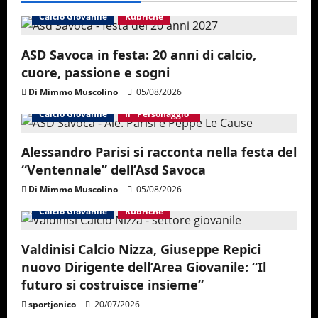
i
Calcio Giovanile
Rubriche
g
ASD Savoca in festa: 20 anni di calcio,
a
cuore, passione e sogni
Di Mimmo Muscolino
05/08/2026
t
Calcio Giovanile
Il "Personaggio"
i
Alessandro Parisi si racconta nella festa del
o
“Ventennale” dell’Asd Savoca
n
Di Mimmo Muscolino
05/08/2026
Calcio Giovanile
Rubriche
Valdinisi Calcio Nizza, Giuseppe Repici
nuovo Dirigente dell’Area Giovanile: “Il
futuro si costruisce insieme”
sportjonico
20/07/2026