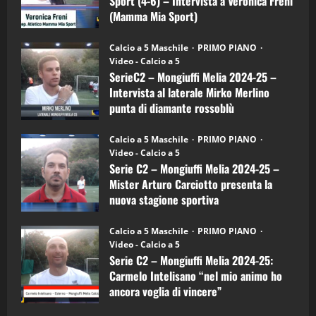
Sport (4-6) – Intervista a Veronica Freni
Mamma
Mia
(Mamma Mia Sport)
Sport
"SportEmpire" in Podcast
Sport News
(4-
30/09/2024
6)
“SportEmpire” in Podcast: 27^ Puntata
Calcio a 5 Maschile
PRIMO PIANO
–
(Martedi 14 Aprile 2026)
Video - Calcio a 5
Intervista
a
SerieC2 – Mongiuffi Melia 2024-25 –
15/04/2026
mister
4
Intervista al laterale Mirko Merlino
Arturo
Carciotto
punta di diamante rossoblù
(Mongiuffi
Melia)
"SportEmpire" in Podcast
26/09/2024
“SportEmpire” in Podcast: 26^ Puntata
Calcio a 5 Maschile
PRIMO PIANO
(Martedi 07 Aprile 2026)
Video - Calcio a 5
Serie C2 – Mongiuffi Melia 2024-25 –
08/04/2026
5
Mister Arturo Carciotto presenta la
nuova stagione sportiva
"SportEmpire" in Podcast
11/09/2024
“SportEmpire” in Podcast: 30^ Puntata
Calcio a 5 Maschile
PRIMO PIANO
(Martedi 05 Maggio 2026)
Video - Calcio a 5
Serie C2 – Mongiuffi Melia 2024-25:
08/05/2026
1
Carmelo Intelisano “nel mio animo ho
ancora voglia di vincere”
"SportEmpire" in Podcast
Sport News
05/09/2024