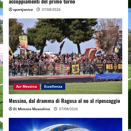
accoppiamenti del primo turno
sportjonico
07/08/2026
Acr Messina
Eccellenza
Messina, dal dramma di Ragusa al no al ripescaggio
Di Mimmo Muscolino
07/08/2026