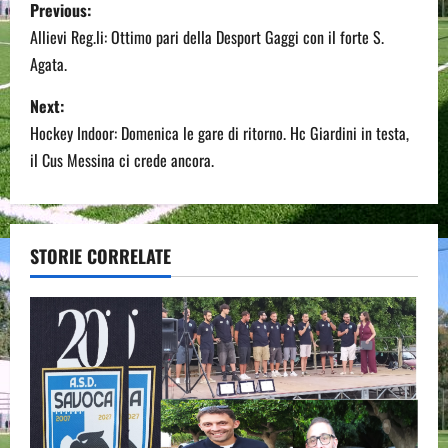
P
Previous:
o
Allievi Reg.li: Ottimo pari della Desport Gaggi con il forte S.
Agata.
s
Next:
t
Hockey Indoor: Domenica le gare di ritorno. Hc Giardini in testa,
n
il Cus Messina ci crede ancora.
a
v
STORIE CORRELATE
i
g
a
t