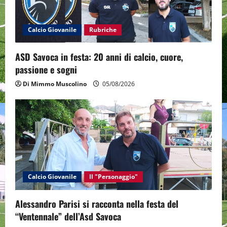
i
o
Calcio Giovanile
Rubriche
n
ASD Savoca in festa: 20 anni di calcio, cuore,
passione e sogni
Di Mimmo Muscolino
05/08/2026
Calcio Giovanile
Il "Personaggio"
Alessandro Parisi si racconta nella festa del
“Ventennale” dell’Asd Savoca