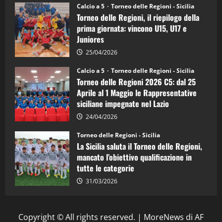
Juniores
Calcio a 5
Torneo delle Regioni - Sicilia
è
Torneo delle Regioni, il riepilogo della
vicecampione
d’Italia
prima giornata: vincono U15, U17 e
Juniores
25/04/2026
Calcio a 5
Torneo delle Regioni - Sicilia
Torneo delle Regioni 2026 C5: dal 25
Aprile al 1 Maggio le Rappresentative
siciliane impegnate nel Lazio
24/04/2026
Torneo delle Regioni - Sicilia
La Sicilia saluta il Torneo delle Regioni,
mancato l’obiettivo qualificazione in
tutte le categorie
31/03/2026
Copyright © All rights reserved.
|
MoreNews
di AF