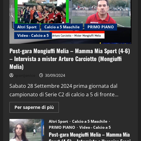
Altri Sport
Calcio a 5 Maschile
PRIMO PIANO
Video - Calcio a 5
Post-gara Mongiuffi Melia – Mamma Mia Sport (4-6)
– Intervista a mister Arturo Carciotto (Mongiuffi
Melia)
"SportEmpire" in Podcast
Sport News
sportjonico
30/09/2024
“SportEmpire” in Podcast: 29^ Puntata
(Martedi 28 Aprile 2026)
Sabato 28 Settembre 2024 prima giornata dal
campionato di Serie C2 di calcio a 5 di fronte...
28/04/2026
2
Maggiori
Per saperne di più
informazioni
"SportEmpire" in Podcast
su
“SportEmpire” in Podcast: 28^ Puntata
Post-
Altri Sport
Calcio a 5 Maschile
gara
(Martedi 21 Aprile 2026)
PRIMO PIANO
Video - Calcio a 5
Mongiuffi
Melia
Post-gara Mongiuffi Melia – Mamma Mia
21/04/2026
–
3