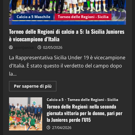
“SportEmpire” in Podcast: 27^ Puntata
(Martedi 14 Aprile 2026)
Calcio a 5 Maschile
Torneo delle Regioni - Sicilia
15/04/2026
4
Torneo delle Regioni di calcio a 5: la Sicilia Juniores
è vicecampione d’Italia
"SportEmpire" in Podcast
“SportEmpire” in Podcast: 26^ Puntata
sportjonico
02/05/2026
(Martedi 07 Aprile 2026)
La Rappresentativa Sicilia Under 19 è vicecampione
08/04/2026
5
d'Italia. È stato questo il verdetto del campo dopo
la...
Maggiori
Per saperne di più
informazioni
su
Torneo
Calcio a 5
Torneo delle Regioni - Sicilia
delle
Torneo delle Regioni: nella seconda
Regioni
di
giornata vittoria per le donne, pari per
calcio
la Juniores perde l’U15
a
5:
la
27/04/2026
Sicilia