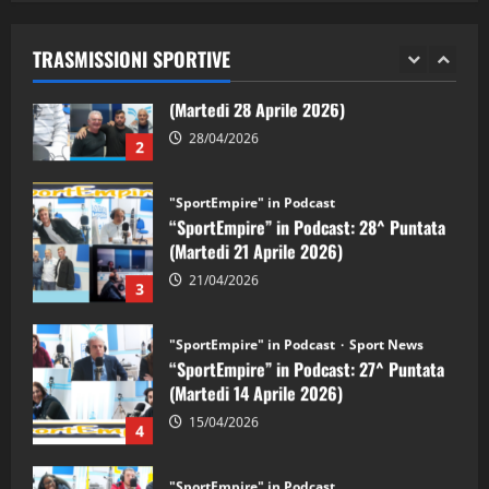
“SportEmpire” in Podcast: 29^ Puntata
(Martedi 28 Aprile 2026)
TRASMISSIONI SPORTIVE
28/04/2026
2
"SportEmpire" in Podcast
“SportEmpire” in Podcast: 28^ Puntata
(Martedi 21 Aprile 2026)
21/04/2026
3
"SportEmpire" in Podcast
Sport News
“SportEmpire” in Podcast: 27^ Puntata
(Martedi 14 Aprile 2026)
15/04/2026
4
"SportEmpire" in Podcast
“SportEmpire” in Podcast: 26^ Puntata
(Martedi 07 Aprile 2026)
08/04/2026