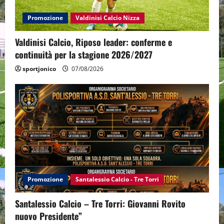
Promozione
Valdinisi Calcio Nizza
Valdinisi Calcio, Riposo leader: conferme e
continuità per la stagione 2026/2027
sportjonico
07/08/2026
Promozione
Santalessio Calcio - Tre Torri
Santalessio Calcio – Tre Torri: Giovanni Rovito
nuovo Presidente”