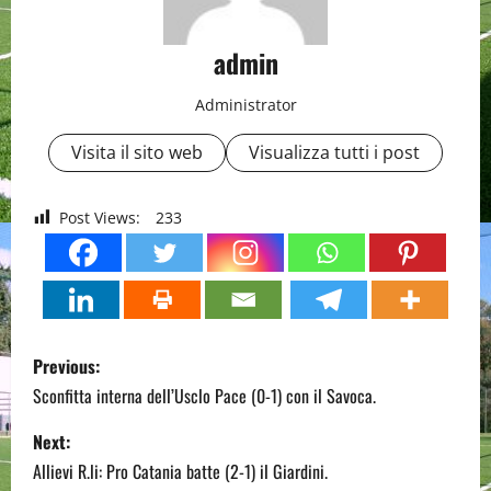
admin
Administrator
Visita il sito web
Visualizza tutti i post
Post Views:
233
P
Previous:
o
Sconfitta interna dell’Usclo Pace (0-1) con il Savoca.
s
Next:
Allievi R.li: Pro Catania batte (2-1) il Giardini.