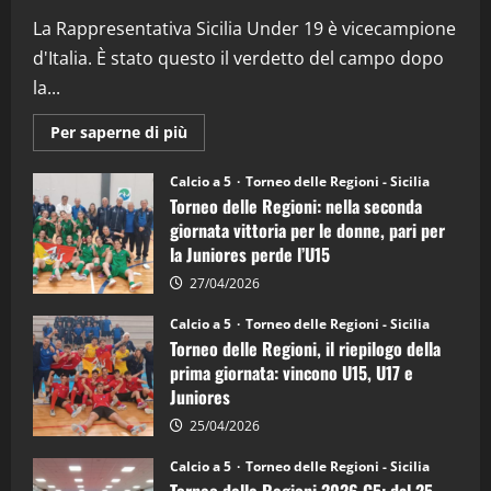
(Martedi 07 Aprile 2026)
La Rappresentativa Sicilia Under 19 è vicecampione
08/04/2026
5
d'Italia. È stato questo il verdetto del campo dopo
la...
Maggiori
Per saperne di più
informazioni
su
Torneo
Calcio a 5
Torneo delle Regioni - Sicilia
delle
Torneo delle Regioni: nella seconda
Regioni
di
giornata vittoria per le donne, pari per
calcio
la Juniores perde l’U15
a
5:
la
27/04/2026
Sicilia
Juniores
Calcio a 5
Torneo delle Regioni - Sicilia
è
Torneo delle Regioni, il riepilogo della
vicecampione
d’Italia
prima giornata: vincono U15, U17 e
Juniores
25/04/2026
Calcio a 5
Torneo delle Regioni - Sicilia
Torneo delle Regioni 2026 C5: dal 25