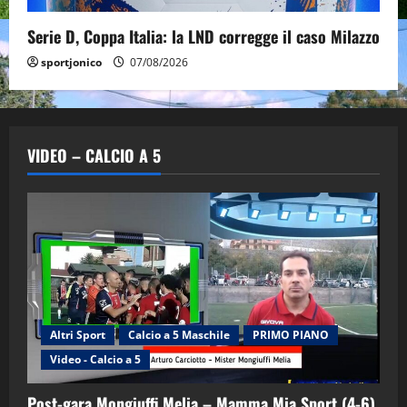
Serie D, Coppa Italia: la LND corregge il caso Milazzo
sportjonico
07/08/2026
VIDEO – CALCIO A 5
Altri Sport
Calcio a 5 Maschile
PRIMO PIANO
Video - Calcio a 5
Post-gara Mongiuffi Melia – Mamma Mia Sport (4-6)