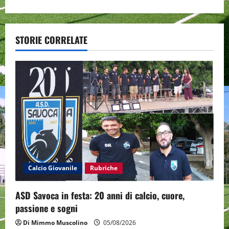
t
n
a
STORIE CORRELATE
v
i
g
a
t
i
Calcio Giovanile
Rubriche
o
ASD Savoca in festa: 20 anni di calcio, cuore,
passione e sogni
n
Di Mimmo Muscolino
05/08/2026