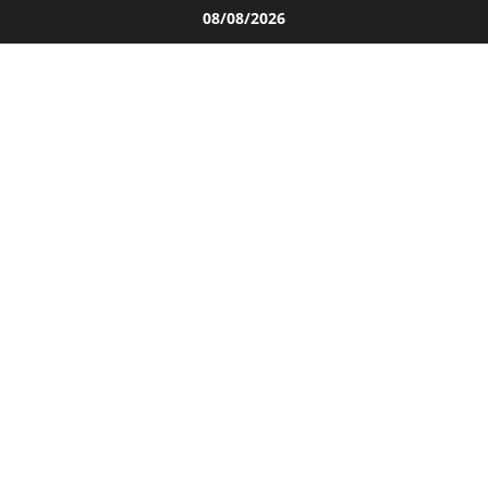
Salta
08/08/2026
al
contenuto