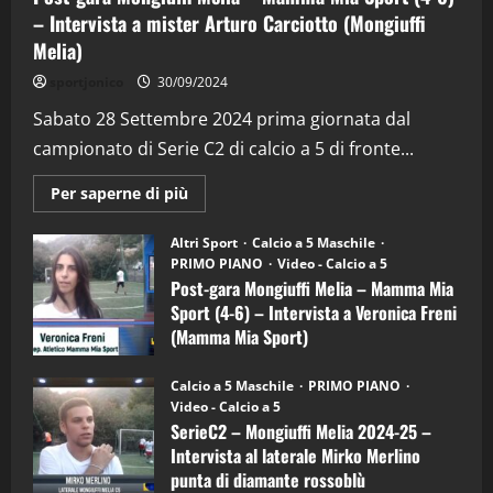
– Intervista a mister Arturo Carciotto (Mongiuffi
Melia)
"SportEmpire" in Podcast
Sport News
sportjonico
30/09/2024
“SportEmpire” in Podcast: 29^ Puntata
(Martedi 28 Aprile 2026)
Sabato 28 Settembre 2024 prima giornata dal
campionato di Serie C2 di calcio a 5 di fronte...
28/04/2026
2
Maggiori
Per saperne di più
informazioni
"SportEmpire" in Podcast
su
“SportEmpire” in Podcast: 28^ Puntata
Post-
Altri Sport
Calcio a 5 Maschile
gara
(Martedi 21 Aprile 2026)
PRIMO PIANO
Video - Calcio a 5
Mongiuffi
Melia
Post-gara Mongiuffi Melia – Mamma Mia
21/04/2026
–
3
Sport (4-6) – Intervista a Veronica Freni
Mamma
Mia
(Mamma Mia Sport)
Sport
"SportEmpire" in Podcast
Sport News
(4-
30/09/2024
6)
“SportEmpire” in Podcast: 27^ Puntata
Calcio a 5 Maschile
PRIMO PIANO
–
(Martedi 14 Aprile 2026)
Video - Calcio a 5
Intervista
a
SerieC2 – Mongiuffi Melia 2024-25 –
15/04/2026
mister
4
Intervista al laterale Mirko Merlino
Arturo
Carciotto
punta di diamante rossoblù
(Mongiuffi