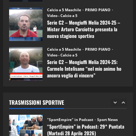
Melia)
"SportEmpire" in Podcast
26/09/2024
“SportEmpire” in Podcast: 26^ Puntata
Calcio a 5 Maschile
PRIMO PIANO
(Martedi 07 Aprile 2026)
Video - Calcio a 5
Serie C2 – Mongiuffi Melia 2024-25 –
08/04/2026
5
Mister Arturo Carciotto presenta la
nuova stagione sportiva
"SportEmpire" in Podcast
11/09/2024
“SportEmpire” in Podcast: 30^ Puntata
Calcio a 5 Maschile
PRIMO PIANO
(Martedi 05 Maggio 2026)
Video - Calcio a 5
Serie C2 – Mongiuffi Melia 2024-25:
08/05/2026
1
Carmelo Intelisano “nel mio animo ho
ancora voglia di vincere”
"SportEmpire" in Podcast
Sport News
05/09/2024
“SportEmpire” in Podcast: 29^ Puntata
(Martedi 28 Aprile 2026)
TRASMISSIONI SPORTIVE
28/04/2026
2
"SportEmpire" in Podcast
“SportEmpire” in Podcast: 28^ Puntata
(Martedi 21 Aprile 2026)