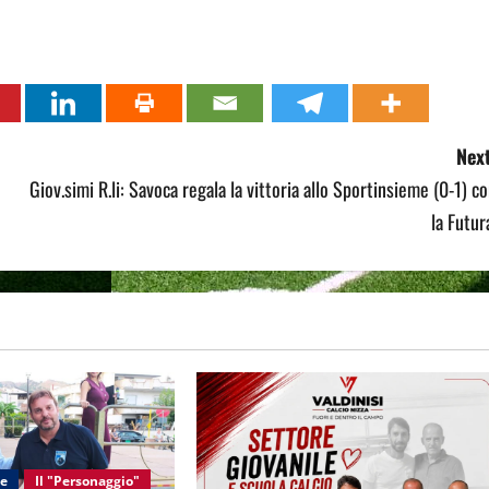
Next
Giov.simi R.li: Savoca regala la vittoria allo Sportinsieme (0-1) c
la Futur
le
Il "Personaggio"