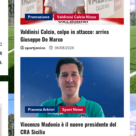
Promozione
Valdinisi Calcio Nizza
Valdinisi Calcio, colpo in attacco: arriva
Giuseppe De Marco
:
sportjonico
06/08/2026
on
a.
Pianeta Arbitri
Sport News
Vincenzo Madonia è il nuovo presidente del
CRA Sicilia