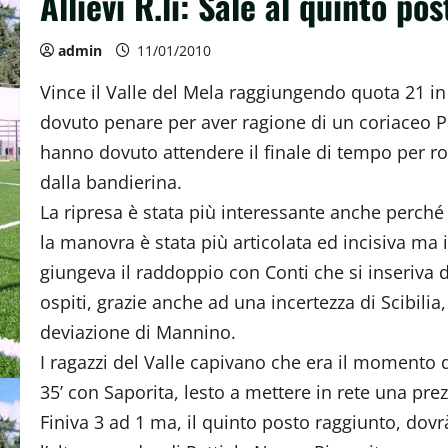
Allievi R.li: Sale al quinto pos
admin
11/01/2010
Vince il Valle del Mela raggiungendo quota 21 in
dovuto penare per aver ragione di un coriaceo Pa
hanno dovuto attendere il finale di tempo per ro
dalla bandierina.
La ripresa è stata più interessante anche perch
la manovra è stata più articolata ed incisiva ma 
giungeva il raddoppio con Conti che si inseriva d
ospiti, grazie anche ad una incertezza di Scibili
deviazione di Mannino.
I ragazzi del Valle capivano che era il momento d
35’ con Saporita, lesto a mettere in rete una prez
Finiva 3 ad 1 ma, il quinto posto raggiunto, dov