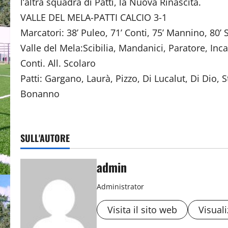
l’altra squadra di Patti, la Nuova Rinascita.
VALLE DEL MELA-PATTI CALCIO 3-1
Marcatori: 38’ Puleo, 71’ Conti, 75’ Mannino, 80’ 
Valle del Mela:Scibilia, Mandanici, Paratore, Inca
Conti. All. Scolaro
Patti: Gargano, Laurà, Pizzo, Di Lucalut, Di Dio, 
Bonanno
SULL'AUTORE
admin
Administrator
Visita il sito web
Visuali