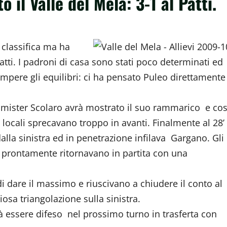
to il Valle del Mela: 3-1 al Patti.
 classifica ma ha
tti. I padroni di casa sono stati poco determinati ed
mpere gli equilibri: ci ha pensato Puleo direttamente
é mister Scolaro avrà mostrato il suo rammarico e cos
i locali sprecavano troppo in avanti. Finalmente al 28’
alla sinistra ed in penetrazione infilava Gargano. Gli
a, prontamente ritornavano in partita con una
i dare il massimo e riuscivano a chiudere il conto al
iosa triangolazione sulla sinistra.
rà essere difeso nel prossimo turno in trasferta con