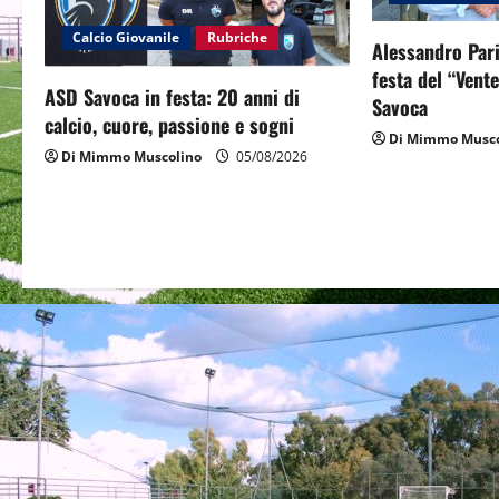
g
Calcio Giovanile
Rubriche
Alessandro Pari
a
festa del “Vent
ASD Savoca in festa: 20 anni di
Savoca
t
calcio, cuore, passione e sogni
Di Mimmo Musco
Di Mimmo Muscolino
05/08/2026
i
o
n