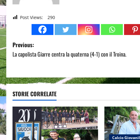
Post Views:
290
P
Previous:
La capolista Giarre centra la quaterna (4-1) con il Troina.
o
s
t
STORIE CORRELATE
n
a
v
i
Calcio Giovani