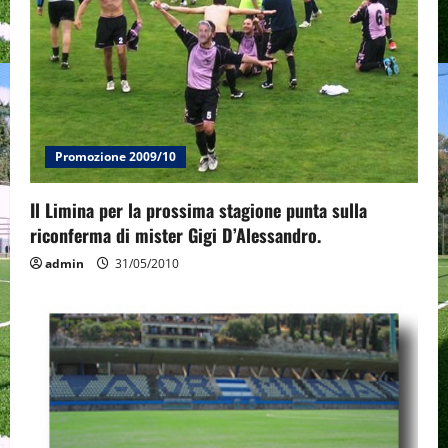
t
i
o
n
Promozione 2009/10
Il Limina per la prossima stagione punta sulla
riconferma di mister Gigi D’Alessandro.
admin
31/05/2010