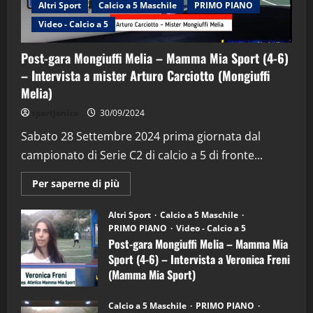
Altri Sport
Calcio a 5 Maschile
PRIMO PIANO
Video - Calcio a 5
Post-gara Mongiuffi Melia – Mamma Mia Sport (4-6)
– Intervista a mister Arturo Carciotto (Mongiuffi
Melia)
"SportEmpire" in Podcast
Sport News
sportjonico
30/09/2024
“SportEmpire” in Podcast: 29^ Puntata
(Martedi 28 Aprile 2026)
Sabato 28 Settembre 2024 prima giornata dal
campionato di Serie C2 di calcio a 5 di fronte...
28/04/2026
2
Maggiori
Per saperne di più
informazioni
"SportEmpire" in Podcast
su
“SportEmpire” in Podcast: 28^ Puntata
Post-
Altri Sport
Calcio a 5 Maschile
gara
(Martedi 21 Aprile 2026)
PRIMO PIANO
Video - Calcio a 5
Mongiuffi
Melia
Post-gara Mongiuffi Melia – Mamma Mia
21/04/2026
–
3
Sport (4-6) – Intervista a Veronica Freni
Mamma
Mia
(Mamma Mia Sport)
Sport
"SportEmpire" in Podcast
Sport News
(4-
30/09/2024
6)
“SportEmpire” in Podcast: 27^ Puntata
Calcio a 5 Maschile
PRIMO PIANO
–