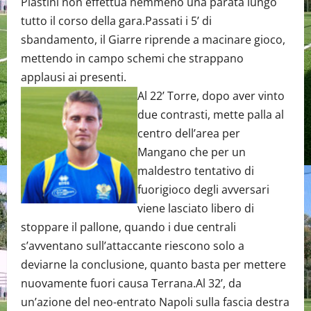
Plastini non effettua nemmeno una parata lungo
tutto il corso della gara.Passati i 5’ di
sbandamento, il Giarre riprende a macinare gioco,
mettendo in campo schemi che strappano
applausi ai presenti.
Al 22’ Torre, dopo aver vinto
due contrasti, mette palla al
centro dell’area per
Mangano che per un
maldestro tentativo di
fuorigioco degli avversari
viene lasciato libero di
stoppare il pallone, quando i due centrali
s’avventano sull’attaccante riescono solo a
deviarne la conclusione, quanto basta per mettere
nuovamente fuori causa Terrana.Al 32’, da
un’azione del neo-entrato Napoli sulla fascia destra