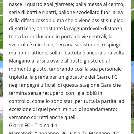
nasce il quarto goal giarrese; palla messa al centro,
serie di batti e ribatti, pallone scodellato fuori area
dalla difesa rossoblu ma che diviene assist sui piedi
di Patti che, nonostante la ragguardevole distanza,
tenta la conclusione in porta da vie centrali; la
sventola è micidiale, Terrana si distende, respinge
ma non trattiene, sulla ribattuta è ancora una volta
Mangano a farsi trovare al posto giusto ed al
momento giusto, timbrando così la sua personale
tripletta, la prima per un giocatore del Giarre FC
negli impegni ufficiali di questa stagione.Gara che
termina senza recupero, con i gialloblù in
controllo, come lo sono stati per tutta la partita, ad
eccezione di quei pochi minuti di sbandamento;
verranno corretti anche quelli.
Giarre FC – Troina 4-1
Marcatori: 7’ Bonanno, 36’, 67’ e 77’ Mangano, 47’