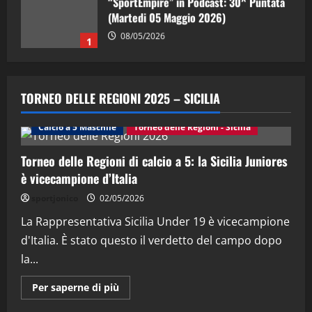
(Martedi 05 Maggio 2026)
08/05/2026
1
"SportEmpire" in Podcast
Sport News
“SportEmpire” in Podcast: 29^ Puntata
TORNEO DELLE REGIONI 2025 – SICILIA
(Martedi 28 Aprile 2026)
28/04/2026
Calcio a 5 Maschile
Torneo delle Regioni - Sicilia
2
Torneo delle Regioni di calcio a 5: la Sicilia Juniores
"SportEmpire" in Podcast
è vicecampione d’Italia
“SportEmpire” in Podcast: 28^ Puntata
(Martedi 21 Aprile 2026)
sportjonico
02/05/2026
21/04/2026
La Rappresentativa Sicilia Under 19 è vicecampione
3
d'Italia. È stato questo il verdetto del campo dopo
"SportEmpire" in Podcast
Sport News
la...
“SportEmpire” in Podcast: 27^ Puntata
(Martedi 14 Aprile 2026)
Maggiori
Per saperne di più
informazioni
15/04/2026
su
4