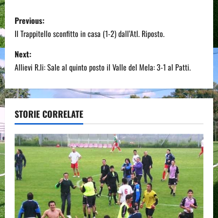
P
Previous:
o
Il Trappitello sconfitto in casa (1-2) dall’Atl. Riposto.
s
Next:
Allievi R.li: Sale al quinto posto il Valle del Mela: 3-1 al Patti.
t
n
a
STORIE CORRELATE
v
i
g
a