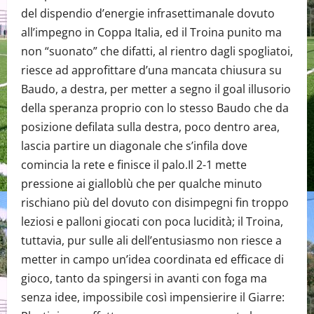
del dispendio d’energie infrasettimanale dovuto
all’impegno in Coppa Italia, ed il Troina punito ma
non “suonato” che difatti, al rientro dagli spogliatoi,
riesce ad approfittare d’una mancata chiusura su
Baudo, a destra, per metter a segno il goal illusorio
della speranza proprio con lo stesso Baudo che da
posizione defilata sulla destra, poco dentro area,
lascia partire un diagonale che s’infila dove
comincia la rete e finisce il palo.Il 2-1 mette
pressione ai gialloblù che per qualche minuto
rischiano più del dovuto con disimpegni fin troppo
leziosi e palloni giocati con poca lucidità; il Troina,
tuttavia, pur sulle ali dell’entusiasmo non riesce a
metter in campo un’idea coordinata ed efficace di
gioco, tanto da spingersi in avanti con foga ma
senza idee, impossibile così impensierire il Giarre: