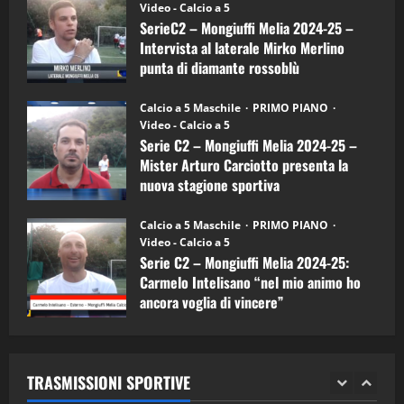
(Martedi 14 Aprile 2026)
Video - Calcio a 5
Intervista
a
SerieC2 – Mongiuffi Melia 2024-25 –
15/04/2026
mister
4
Intervista al laterale Mirko Merlino
Arturo
Carciotto
punta di diamante rossoblù
(Mongiuffi
Melia)
"SportEmpire" in Podcast
26/09/2024
“SportEmpire” in Podcast: 26^ Puntata
Calcio a 5 Maschile
PRIMO PIANO
(Martedi 07 Aprile 2026)
Video - Calcio a 5
Serie C2 – Mongiuffi Melia 2024-25 –
08/04/2026
5
Mister Arturo Carciotto presenta la
nuova stagione sportiva
"SportEmpire" in Podcast
11/09/2024
“SportEmpire” in Podcast: 30^ Puntata
Calcio a 5 Maschile
PRIMO PIANO
(Martedi 05 Maggio 2026)
Video - Calcio a 5
Serie C2 – Mongiuffi Melia 2024-25:
08/05/2026
1
Carmelo Intelisano “nel mio animo ho
ancora voglia di vincere”
"SportEmpire" in Podcast
Sport News
05/09/2024
“SportEmpire” in Podcast: 29^ Puntata
(Martedi 28 Aprile 2026)
TRASMISSIONI SPORTIVE
28/04/2026
2