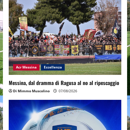
Acr Messina
Eccellenza
Messina, dal dramma di Ragusa al no al ripescaggio
Di Mimmo Muscolino
07/08/2026