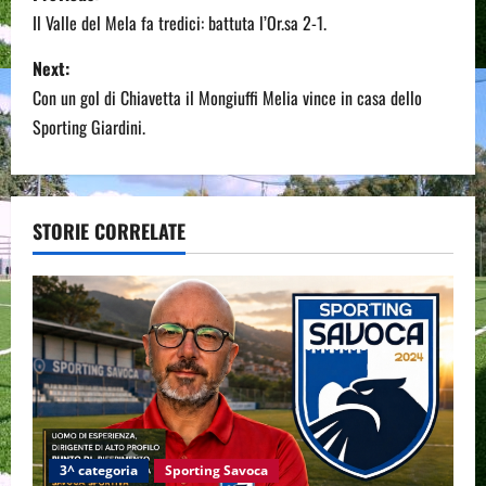
o
Il Valle del Mela fa tredici: battuta l’Or.sa 2-1.
s
Next:
Con un gol di Chiavetta il Mongiuffi Melia vince in casa dello
t
Sporting Giardini.
n
a
STORIE CORRELATE
v
i
g
a
t
i
3^ categoria
Sporting Savoca