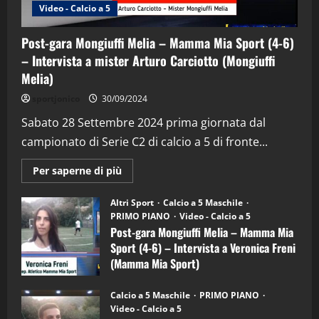
Video - Calcio a 5
Post-gara Mongiuffi Melia – Mamma Mia Sport (4-6)
– Intervista a mister Arturo Carciotto (Mongiuffi
Melia)
"SportEmpire" in Podcast
Sport News
sportjonico
30/09/2024
“SportEmpire” in Podcast: 29^ Puntata
(Martedi 28 Aprile 2026)
Sabato 28 Settembre 2024 prima giornata dal
campionato di Serie C2 di calcio a 5 di fronte...
28/04/2026
2
Maggiori
Per saperne di più
informazioni
"SportEmpire" in Podcast
su
“SportEmpire” in Podcast: 28^ Puntata
Post-
Altri Sport
Calcio a 5 Maschile
gara
(Martedi 21 Aprile 2026)
PRIMO PIANO
Video - Calcio a 5
Mongiuffi
Melia
Post-gara Mongiuffi Melia – Mamma Mia
21/04/2026
–
3
Sport (4-6) – Intervista a Veronica Freni
Mamma
Mia
(Mamma Mia Sport)
Sport
"SportEmpire" in Podcast
Sport News
(4-
30/09/2024
6)
“SportEmpire” in Podcast: 27^ Puntata
Calcio a 5 Maschile
PRIMO PIANO
–
(Martedi 14 Aprile 2026)
Video - Calcio a 5
Intervista