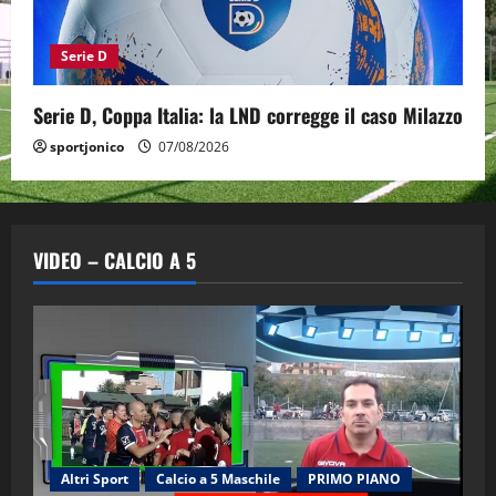
Serie D
Serie D, Coppa Italia: la LND corregge il caso Milazzo
sportjonico
07/08/2026
VIDEO – CALCIO A 5
Altri Sport
Calcio a 5 Maschile
PRIMO PIANO