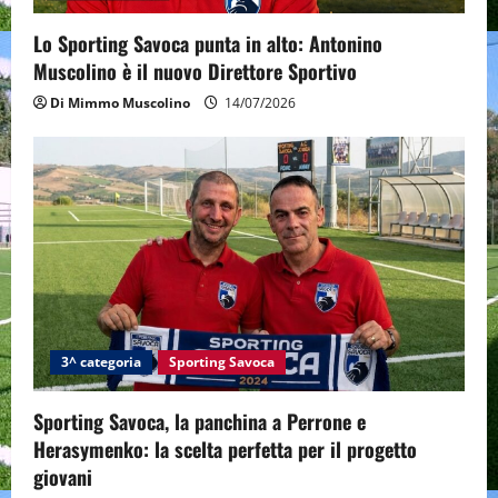
o
Lo Sporting Savoca punta in alto: Antonino
Muscolino è il nuovo Direttore Sportivo
n
Di Mimmo Muscolino
14/07/2026
3^ categoria
Sporting Savoca
Sporting Savoca, la panchina a Perrone e
Herasymenko: la scelta perfetta per il progetto
giovani