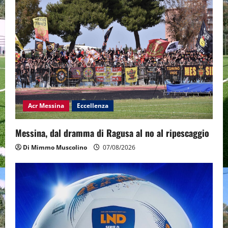
Acr Messina
Eccellenza
Messina, dal dramma di Ragusa al no al ripescaggio
Di Mimmo Muscolino
07/08/2026