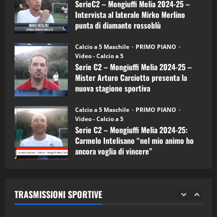
a
SerieC2 – Mongiuffi Melia 2024-25 –
15/04/2026
mister
4
Intervista al laterale Mirko Merlino
Arturo
Carciotto
punta di diamante rossoblù
(Mongiuffi
Melia)
"SportEmpire" in Podcast
26/09/2024
“SportEmpire” in Podcast: 26^ Puntata
Calcio a 5 Maschile
PRIMO PIANO
(Martedi 07 Aprile 2026)
Video - Calcio a 5
Serie C2 – Mongiuffi Melia 2024-25 –
08/04/2026
5
Mister Arturo Carciotto presenta la
nuova stagione sportiva
"SportEmpire" in Podcast
11/09/2024
“SportEmpire” in Podcast: 30^ Puntata
Calcio a 5 Maschile
PRIMO PIANO
(Martedi 05 Maggio 2026)
Video - Calcio a 5
Serie C2 – Mongiuffi Melia 2024-25:
08/05/2026
1
Carmelo Intelisano “nel mio animo ho
ancora voglia di vincere”
"SportEmpire" in Podcast
Sport News
05/09/2024
“SportEmpire” in Podcast: 29^ Puntata
(Martedi 28 Aprile 2026)
TRASMISSIONI SPORTIVE
28/04/2026
2