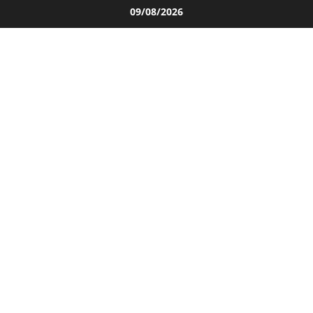
Salta
09/08/2026
al
contenuto