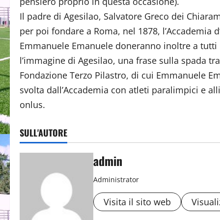
pensiero proprio in questa occasione).
Il padre di Agesilao, Salvatore Greco dei Chiara
per poi fondare a Roma, nel 1878, l’Accademia
Emmanuele Emanuele doneranno inoltre a tutti i p
l’immagine di Agesilao, una frase sulla spada tra
Fondazione Terzo Pilastro, di cui Emmanuele Ema
svolta dall’Accademia con atleti paralimpici e all
onlus.
SULL'AUTORE
admin
Administrator
Visita il sito web
Visuali