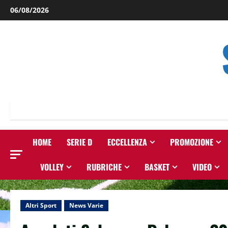
Salta
06/08/2026
al
contenuto
HOME
SERIE D
ECCELLENZA
PROMOZIONE
VOLLEY
RUBRICHE
BASKET
VIDEO
Altri Sport
News Varie