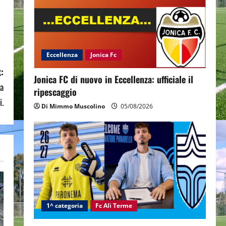
Eccellenza
Jonica Fc
:
Jonica FC di nuovo in Eccellenza: ufficiale il
 a
ripescaggio
i.
Di Mimmo Muscolino
05/08/2026
1^ categoria
Fc Alì Terme