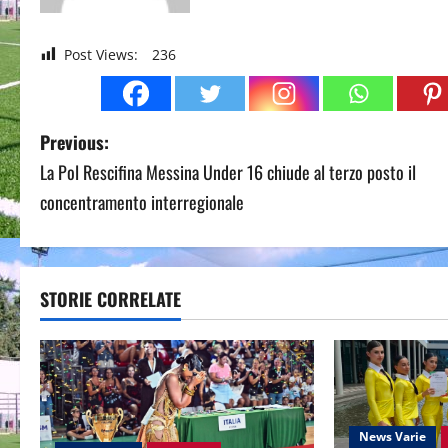
Post Views:
236
P
Previous:
La Pol Rescifina Messina Under 16 chiude al terzo posto il
o
concentramento interregionale
s
t
STORIE CORRELATE
n
a
v
i
News Varie