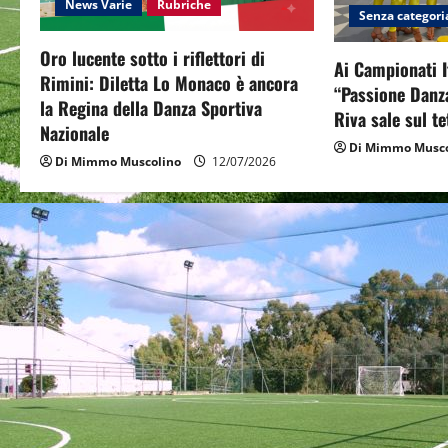
News Varie
Rubriche
Senza categori
g
Oro lucente sotto i riflettori di
a
Ai Campionati I
Rimini: Diletta Lo Monaco è ancora
“Passione Danza
la Regina della Danza Sportiva
t
Riva sale sul te
Nazionale
i
Di Mimmo Musco
Di Mimmo Muscolino
12/07/2026
o
n