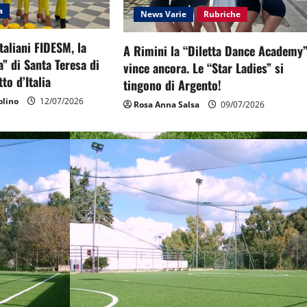
a
News Varie
Rubriche
taliani FIDESM, la
A Rimini la “Diletta Dance Academy
” di Santa Teresa di
vince ancora. Le “Star Ladies” si
tto d’Italia
tingono di Argento!
lino
12/07/2026
Rosa Anna Salsa
09/07/2026