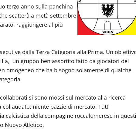
uo terzo anno sulla panchina
 che scatterà a metà settembre
iarato: raggiungere al più
utive dalla Terza Categoria alla Prima. Un obiettiv
illa, un gruppo ben assortito fatto da giocatori del
 ben omogeneo che ha bisogno solamente di qualche
ategoria.
i collaborati si sono mossi sul mercato alla ricerca
à collaudato: niente pazzie di mercato. Tutti
ria calcistica della compagine roccalumerese in quest
so Nuovo Atletico.