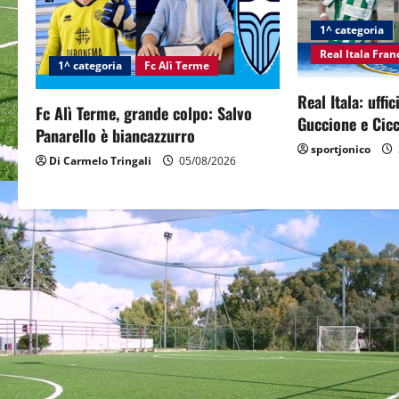
v
i
1^ categoria
Real Itala Fra
g
1^ categoria
Fc Alì Terme
Real Itala: uffi
a
Fc Alì Terme, grande colpo: Salvo
Guccione e Cicc
Panarello è biancazzurro
t
sportjonico
Di Carmelo Tringali
05/08/2026
i
o
n