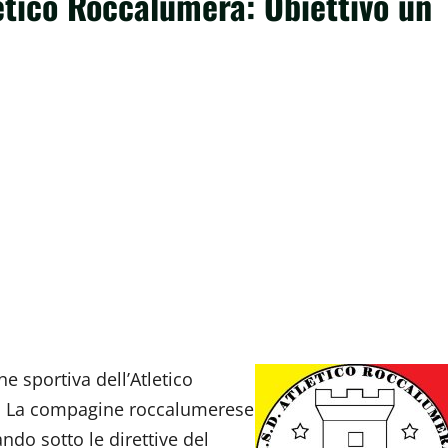
letico Roccalumera: Obiettivo un
ne sportiva dell’Atletico
. La compagine roccalumerese
ndo sotto le direttive del