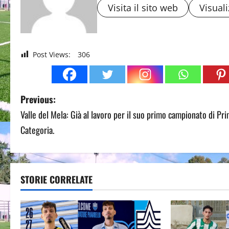
Visita il sito web
Visuali
Post Views:
306
P
Previous:
Valle del Mela: Già al lavoro per il suo primo campionato di Pr
o
Categoria.
s
t
STORIE CORRELATE
n
a