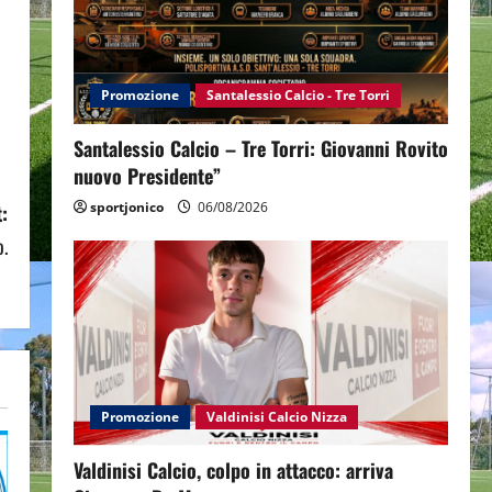
Promozione
Santalessio Calcio - Tre Torri
Santalessio Calcio – Tre Torri: Giovanni Rovito
nuovo Presidente”
sportjonico
06/08/2026
:
o.
Promozione
Valdinisi Calcio Nizza
Valdinisi Calcio, colpo in attacco: arriva