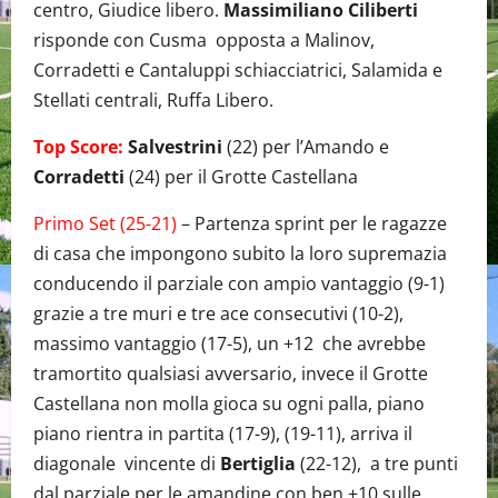
centro, Giudice libero.
Massimiliano Ciliberti
risponde con Cusma opposta a Malinov,
Corradetti e Cantaluppi schiacciatrici, Salamida e
Stellati centrali, Ruffa Libero.
Top Score:
Salvestrini
(22) per l’Amando e
Corradetti
(24) per il Grotte Castellana
Primo Set (25-21)
– Partenza sprint per le ragazze
di casa che impongono subito la loro supremazia
conducendo il parziale con ampio vantaggio (9-1)
grazie a tre muri e tre ace consecutivi (10-2),
massimo vantaggio (17-5), un +12 che avrebbe
tramortito qualsiasi avversario, invece il Grotte
Castellana non molla gioca su ogni palla, piano
piano rientra in partita (17-9), (19-11), arriva il
diagonale vincente di
Bertiglia
(22-12), a tre punti
dal parziale per le amandine con ben +10 sulle