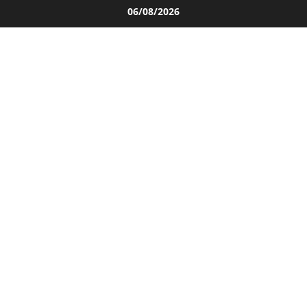
Salta
06/08/2026
al
contenuto