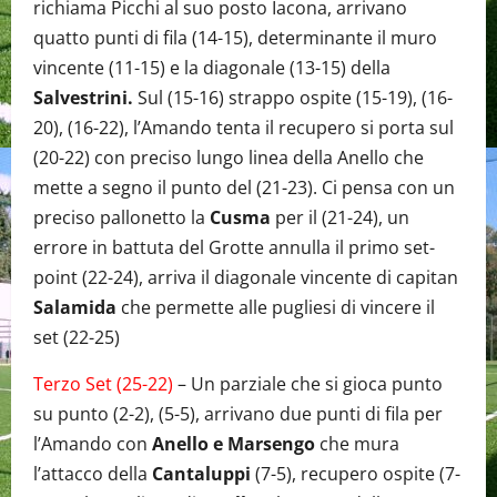
richiama Picchi al suo posto Iacona, arrivano
quatto punti di fila (14-15), determinante il muro
vincente (11-15) e la diagonale (13-15) della
Salvestrini.
Sul (15-16) strappo ospite (15-19), (16-
20), (16-22), l’Amando tenta il recupero si porta sul
(20-22) con preciso lungo linea della Anello che
mette a segno il punto del (21-23). Ci pensa con un
preciso pallonetto la
Cusma
per il (21-24), un
errore in battuta del Grotte annulla il primo set-
point (22-24), arriva il diagonale vincente di capitan
Salamida
che permette alle pugliesi di vincere il
set (22-25)
Terzo Set (25-22)
– Un parziale che si gioca punto
su punto (2-2), (5-5), arrivano due punti di fila per
l’Amando con
Anello e Marsengo
che mura
l’attacco della
Cantaluppi
(7-5), recupero ospite (7-