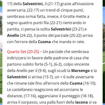
17) della
Salvestrini,
il (21-17) grazie all’invasione
avversaria, (22-17) un trend di cinque punti,
sembrava ormai fatta, invece, il Grotte mette a
segno quattro punti fila (22-21) rientrando in
partita, ci pensa la solita
Salvestrini
(23-21) e
Anello
(24-22), il punto del parziale (25-22) arriva
con l’errore della
Cusma
che manda in rete.
Quarto Set (20-25)
– Un parziale che sembrava
indirizzarsi in favore delle padrone di casa che
partono subito forte (5-1), (6-2), colpo vincente
della Anello per il (9-4), sugli scudi la
Marsengo
e la
Salvestrini
si arriva (13-7), un + 6 sulle avversarie
che rimane tale fino all’errore della
Cusma
(16-10).
Le castellanesi reagiscono ed accorciano le
distanze, (17-16), agganciano il punteggio (18-18),
arriva il sorpasso, una palla fuori della
Iacona
si va