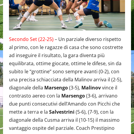
Secondo Set (22-25)
– Un parziale diverso rispetto
al primo, con le ragazze di casa che sono costrette
ad inseguire il risultato, la gara diventa più
equilibrata, ottime giocate, ottime le difese, sin da
subito le “grottine” sono sempre avanti (0-2), con
una precisa schiacciata della Malinov arriva il (2-5),
diagonale della
Marsengo
(3-5),
Malinov
vince il
contrasto aereo con la
Marsengo
(3-6), arrivano
due punti consecutivi dell’Amando con Picchi che
mette a terra e la
Salvestrini
(5-6), (7-9), con la
diagonale della Cusma arriva il (10-15) il massimo
vantaggio ospite del parziale. Coach Prestipino