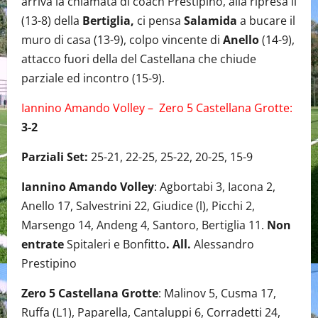
arriva la chiamata di coach Prestipino, alla ripresa il
(13-8) della
Bertiglia,
ci pensa
Salamida
a bucare il
muro di casa (13-9), colpo vincente di
Anello
(14-9),
attacco fuori della del Castellana che chiude
parziale ed incontro (15-9).
Iannino Amando Volley – Zero 5 Castellana Grotte:
3-2
Parziali Set:
25-21, 22-25, 25-22, 20-25, 15-9
Iannino Amando Volley
: Agbortabi 3, Iacona 2,
Anello 17, Salvestrini 22, Giudice (l), Picchi 2,
Marsengo 14, Andeng 4, Santoro, Bertiglia 11.
Non
entrate
Spitaleri e Bonfitto
. All.
Alessandro
Prestipino
Zero 5 Castellana Grotte
: Malinov 5, Cusma 17,
Ruffa (L1), Paparella, Cantaluppi 6, Corradetti 24,