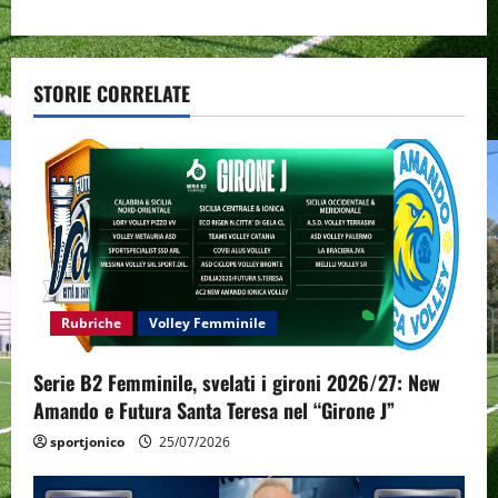
a
v
STORIE CORRELATE
i
g
a
t
i
Rubriche
Volley Femminile
o
Serie B2 Femminile, svelati i gironi 2026/27: New
n
Amando e Futura Santa Teresa nel “Girone J”
sportjonico
25/07/2026