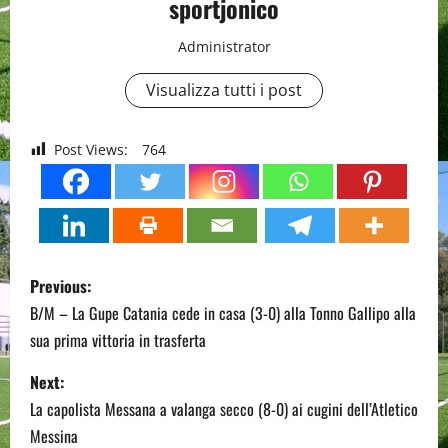
sportjonico
Administrator
Visualizza tutti i post
Post Views:
764
P
Previous:
o
B/M – La Gupe Catania cede in casa (3-0) alla Tonno Gallipo alla
sua prima vittoria in trasferta
s
Next:
t
La capolista Messana a valanga secco (8-0) ai cugini dell’Atletico
n
Messina