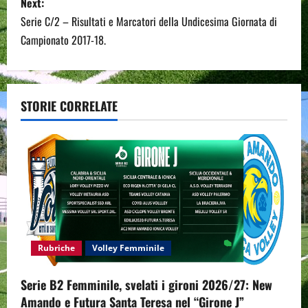
Next:
n
Serie C/2 – Risultati e Marcatori della Undicesima Giornata di
Campionato 2017-18.
a
v
STORIE CORRELATE
i
g
a
t
i
Rubriche
Volley Femminile
o
n
Serie B2 Femminile, svelati i gironi 2026/27: New
Amando e Futura Santa Teresa nel “Girone J”