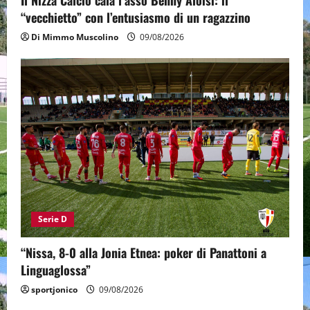
Il Nizza Calcio cala l’asso Benny Aloisi: il
“vecchietto” con l’entusiasmo di un ragazzino
Di Mimmo Muscolino
09/08/2026
Serie D
“Nissa, 8-0 alla Jonia Etnea: poker di Panattoni a
Linguaglossa”
sportjonico
09/08/2026