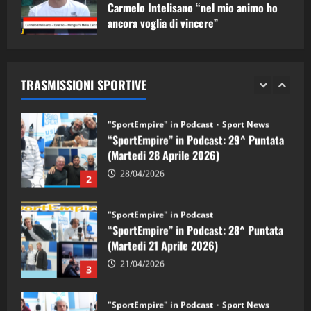
1
Carmelo Intelisano “nel mio animo ho
ancora voglia di vincere”
"SportEmpire" in Podcast
Sport News
05/09/2024
“SportEmpire” in Podcast: 29^ Puntata
(Martedi 28 Aprile 2026)
TRASMISSIONI SPORTIVE
28/04/2026
2
"SportEmpire" in Podcast
“SportEmpire” in Podcast: 28^ Puntata
(Martedi 21 Aprile 2026)
21/04/2026
3
"SportEmpire" in Podcast
Sport News
“SportEmpire” in Podcast: 27^ Puntata
(Martedi 14 Aprile 2026)
15/04/2026
4
"SportEmpire" in Podcast