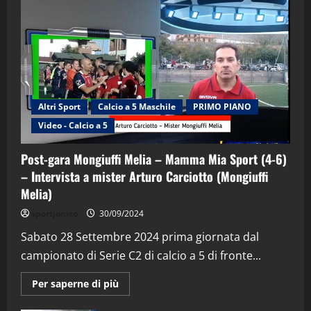
Altri Sport
Calcio a 5 Maschile
PRIMO PIANO
Video - Calcio a 5
Post-gara Mongiuffi Melia – Mamma Mia Sport (4-6)
– Intervista a mister Arturo Carciotto (Mongiuffi
Melia)
"SportEmpire" in Podcast
Sport News
sportjonico
30/09/2024
“SportEmpire” in Podcast: 29^ Puntata
(Martedi 28 Aprile 2026)
Sabato 28 Settembre 2024 prima giornata dal
campionato di Serie C2 di calcio a 5 di fronte...
28/04/2026
2
Maggiori
Per saperne di più
informazioni
"SportEmpire" in Podcast
su