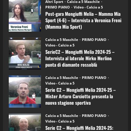
“SportEmpire” in Podcast: 28^ Puntata
Post-
Altri Sport
Calcio a 5 Maschile
gara
(Martedi 21 Aprile 2026)
PRIMO PIANO
Video - Calcio a 5
Mongiuffi
Melia
Post-gara Mongiuffi Melia – Mamma Mia
21/04/2026
–
3
Sport (4-6) – Intervista a Veronica Freni
Mamma
Mia
(Mamma Mia Sport)
Sport
"SportEmpire" in Podcast
Sport News
(4-
30/09/2024
6)
“SportEmpire” in Podcast: 27^ Puntata
Calcio a 5 Maschile
PRIMO PIANO
–
(Martedi 14 Aprile 2026)
Video - Calcio a 5
Intervista
a
SerieC2 – Mongiuffi Melia 2024-25 –
15/04/2026
mister
4
Intervista al laterale Mirko Merlino
Arturo
Carciotto
punta di diamante rossoblù
(Mongiuffi
Melia)
"SportEmpire" in Podcast
26/09/2024
“SportEmpire” in Podcast: 26^ Puntata
Calcio a 5 Maschile
PRIMO PIANO
(Martedi 07 Aprile 2026)
Video - Calcio a 5
Serie C2 – Mongiuffi Melia 2024-25 –
08/04/2026
5
Mister Arturo Carciotto presenta la
nuova stagione sportiva
"SportEmpire" in Podcast
11/09/2024
“SportEmpire” in Podcast: 30^ Puntata
Calcio a 5 Maschile
PRIMO PIANO
(Martedi 05 Maggio 2026)
Video - Calcio a 5
Serie C2 – Mongiuffi Melia 2024-25:
08/05/2026