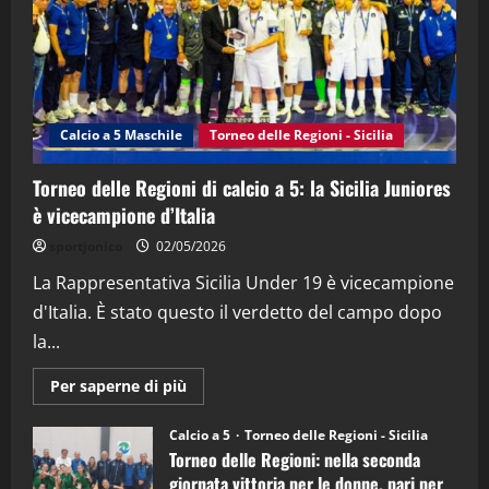
21/04/2026
3
"SportEmpire" in Podcast
Sport News
“SportEmpire” in Podcast: 27^ Puntata
(Martedi 14 Aprile 2026)
Calcio a 5 Maschile
Torneo delle Regioni - Sicilia
15/04/2026
4
Torneo delle Regioni di calcio a 5: la Sicilia Juniores
è vicecampione d’Italia
"SportEmpire" in Podcast
“SportEmpire” in Podcast: 26^ Puntata
sportjonico
02/05/2026
(Martedi 07 Aprile 2026)
La Rappresentativa Sicilia Under 19 è vicecampione
08/04/2026
5
d'Italia. È stato questo il verdetto del campo dopo
la...
Maggiori
Per saperne di più
informazioni
su
Torneo
Calcio a 5
Torneo delle Regioni - Sicilia
delle
Torneo delle Regioni: nella seconda
Regioni
di
giornata vittoria per le donne, pari per