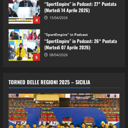
“SportEmpire” in Podcast: 26^ Puntata
(Martedi 07 Aprile 2026)
08/04/2026
5
"SportEmpire" in Podcast
“SportEmpire” in Podcast: 30^ Puntata
(Martedi 05 Maggio 2026)
08/05/2026
1
"SportEmpire" in Podcast
Sport News
“SportEmpire” in Podcast: 29^ Puntata
TORNEO DELLE REGIONI 2025 – SICILIA
(Martedi 28 Aprile 2026)
28/04/2026
2
"SportEmpire" in Podcast
“SportEmpire” in Podcast: 28^ Puntata
(Martedi 21 Aprile 2026)