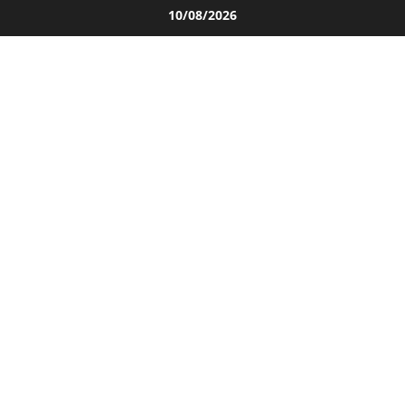
Salta
10/08/2026
al
contenuto