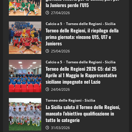
calcio
la Juniores perde l’U15
a
5:
la
27/04/2026
Sicilia
Juniores
Calcio a 5
Torneo delle Regioni - Sicilia
è
Torneo delle Regioni, il riepilogo della
vicecampione
d’Italia
prima giornata: vincono U15, U17 e
Juniores
25/04/2026
Calcio a 5
Torneo delle Regioni - Sicilia
Torneo delle Regioni 2026 C5: dal 25
Aprile al 1 Maggio le Rappresentative
siciliane impegnate nel Lazio
24/04/2026
Torneo delle Regioni - Sicilia
La Sicilia saluta il Torneo delle Regioni,
mancato l’obiettivo qualificazione in
tutte le categorie
31/03/2026