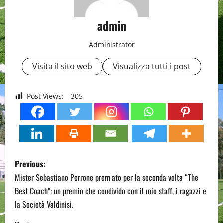
admin
Administrator
Visita il sito web
Visualizza tutti i post
Post Views:
305
P
Previous:
o
Mister Sebastiano Perrone premiato per la seconda volta “The
Best Coach”: un premio che condivido con il mio staff, i ragazzi e
s
la Società Valdinisi.
t