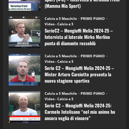
Mamma
Mia
(Mamma Mia Sport)
Sport
"SportEmpire" in Podcast
Sport News
(4-
30/09/2024
6)
“SportEmpire” in Podcast: 27^ Puntata
Calcio a 5 Maschile
PRIMO PIANO
–
(Martedi 14 Aprile 2026)
Video - Calcio a 5
Intervista
a
SerieC2 – Mongiuffi Melia 2024-25 –
15/04/2026
mister
4
Intervista al laterale Mirko Merlino
Arturo
Carciotto
punta di diamante rossoblù
(Mongiuffi
Melia)
"SportEmpire" in Podcast
26/09/2024
“SportEmpire” in Podcast: 26^ Puntata
Calcio a 5 Maschile
PRIMO PIANO
(Martedi 07 Aprile 2026)
Video - Calcio a 5
Serie C2 – Mongiuffi Melia 2024-25 –
08/04/2026
5
Mister Arturo Carciotto presenta la
nuova stagione sportiva
"SportEmpire" in Podcast
11/09/2024
“SportEmpire” in Podcast: 30^ Puntata
Calcio a 5 Maschile
PRIMO PIANO
(Martedi 05 Maggio 2026)
Video - Calcio a 5
Serie C2 – Mongiuffi Melia 2024-25:
08/05/2026
1
Carmelo Intelisano “nel mio animo ho
ancora voglia di vincere”
"SportEmpire" in Podcast
Sport News
05/09/2024