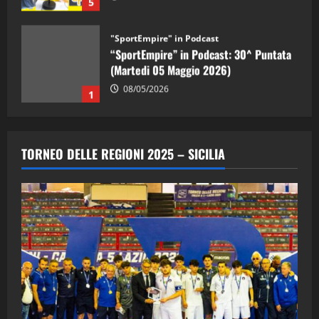
5
"SportEmpire" in Podcast
“SportEmpire” in Podcast: 30^ Puntata
(Martedi 05 Maggio 2026)
08/05/2026
1
"SportEmpire" in Podcast
Sport News
“SportEmpire” in Podcast: 29^ Puntata
TORNEO DELLE REGIONI 2025 – SICILIA
(Martedi 28 Aprile 2026)
28/04/2026
2
"SportEmpire" in Podcast
“SportEmpire” in Podcast: 28^ Puntata
(Martedi 21 Aprile 2026)
21/04/2026
3
"SportEmpire" in Podcast
Sport News