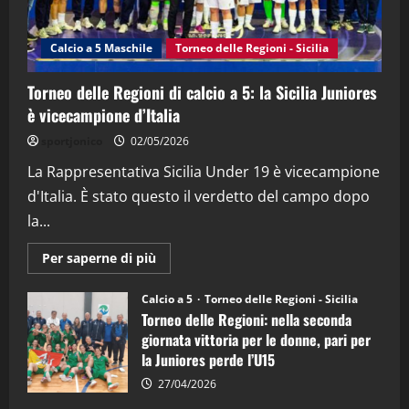
“SportEmpire” in Podcast: 27^ Puntata
(Martedi 14 Aprile 2026)
Calcio a 5 Maschile
Torneo delle Regioni - Sicilia
15/04/2026
4
Torneo delle Regioni di calcio a 5: la Sicilia Juniores
è vicecampione d’Italia
"SportEmpire" in Podcast
“SportEmpire” in Podcast: 26^ Puntata
sportjonico
02/05/2026
(Martedi 07 Aprile 2026)
La Rappresentativa Sicilia Under 19 è vicecampione
08/04/2026
5
d'Italia. È stato questo il verdetto del campo dopo
la...
Maggiori
Per saperne di più
informazioni
su
Torneo
Calcio a 5
Torneo delle Regioni - Sicilia
delle
Torneo delle Regioni: nella seconda
Regioni
di
giornata vittoria per le donne, pari per
calcio
la Juniores perde l’U15
a
5:
la
27/04/2026
Sicilia