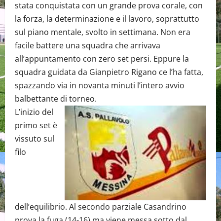
stata conquistata con un grande prova corale, con
la forza, la determinazione e il lavoro, soprattutto
sul piano mentale, svolto in settimana. Non era
facile battere una squadra che arrivava
all’appuntamento con zero set persi. Eppure la
squadra guidata da Gianpietro Rigano ce l’ha fatta,
spazzando via in novanta minuti l’intero avvio
balbettante di torneo.
L’inizio del
primo set è
vissuto sul
filo
dell’equilibrio. Al secondo parziale Casandrino
prova la fuga (14-16) ma viene messa sotto dal