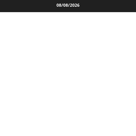
Salta
08/08/2026
al
contenuto