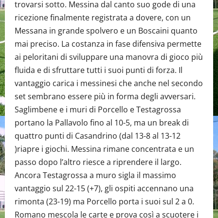
trovarsi sotto. Messina dal canto suo gode di una
ricezione finalmente registrata a dovere, con un
Messana in grande spolvero e un Boscaini quanto
mai preciso. La costanza in fase difensiva permette
ai peloritani di sviluppare una manovra di gioco più
fluida e di sfruttare tutti i suoi punti di forza. Il
vantaggio carica i messinesi che anche nel secondo
set sembrano essere più in forma degli avversari.
Saglimbene e i muri di Porcello e Testagrossa
portano la Pallavolo fino al 10-5, ma un break di
quattro punti di Casandrino (dal 13-8 al 13-12
)riapre i giochi. Messina rimane concentrata e un
passo dopo l’altro riesce a riprendere il largo.
Ancora Testagrossa a muro sigla il massimo
vantaggio sul 22-15 (+7), gli ospiti accennano una
rimonta (23-19) ma Porcello porta i suoi sul 2 a 0.
Romano mescola le carte e prova così a scuotere i