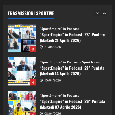
“SportEmpire” in Podcast: 29^ Puntata
(Martedi 28 Aprile 2026)
TRASMISSIONI SPORTIVE
28/04/2026
2
"SportEmpire" in Podcast
“SportEmpire” in Podcast: 28^ Puntata
(Martedi 21 Aprile 2026)
21/04/2026
3
"SportEmpire" in Podcast
Sport News
“SportEmpire” in Podcast: 27^ Puntata
(Martedi 14 Aprile 2026)
15/04/2026
4
"SportEmpire" in Podcast
“SportEmpire” in Podcast: 26^ Puntata
(Martedi 07 Aprile 2026)
08/04/2026