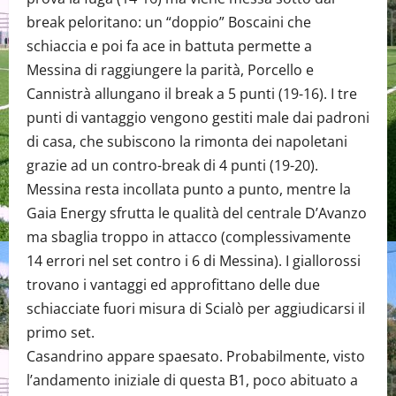
break peloritano: un “doppio” Boscaini che
schiaccia e poi fa ace in battuta permette a
Messina di raggiungere la parità, Porcello e
Cannistrà allungano il break a 5 punti (19-16). I tre
punti di vantaggio vengono gestiti male dai padroni
di casa, che subiscono la rimonta dei napoletani
grazie ad un contro-break di 4 punti (19-20).
Messina resta incollata punto a punto, mentre la
Gaia Energy sfrutta le qualità del centrale D’Avanzo
ma sbaglia troppo in attacco (complessivamente
14 errori nel set contro i 6 di Messina). I giallorossi
trovano i vantaggi ed approfittano delle due
schiacciate fuori misura di Scialò per aggiudicarsi il
primo set.
Casandrino appare spaesato. Probabilmente, visto
l’andamento iniziale di questa B1, poco abituato a