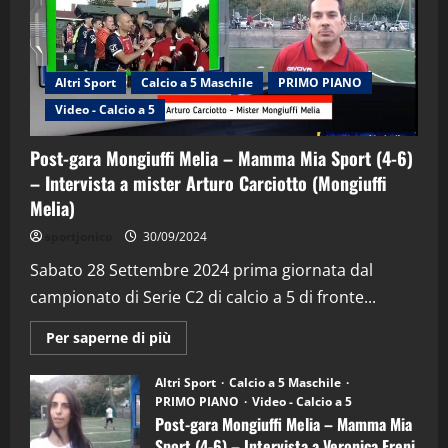
Altri Sport
Calcio a 5 Maschile
PRIMO PIANO
Video - Calcio a 5
Post-gara Mongiuffi Melia – Mamma Mia Sport (4-6)
– Intervista a mister Arturo Carciotto (Mongiuffi
Melia)
"SportEmpire" in Podcast
Sport News
sportjonico
30/09/2024
“SportEmpire” in Podcast: 29^ Puntata
(Martedi 28 Aprile 2026)
Sabato 28 Settembre 2024 prima giornata dal
campionato di Serie C2 di calcio a 5 di fronte...
28/04/2026
2
Maggiori
Per saperne di più
informazioni
"SportEmpire" in Podcast
su
“SportEmpire” in Podcast: 28^ Puntata
Post-
Altri Sport
Calcio a 5 Maschile
gara
(Martedi 21 Aprile 2026)
PRIMO PIANO
Video - Calcio a 5
Mongiuffi
Melia
Post-gara Mongiuffi Melia – Mamma Mia
21/04/2026
–
3
Sport (4-6) – Intervista a Veronica Freni