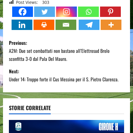
Post Views:
303
P
Previous:
o
A2M: Due set combattuti non bastano all’Elettrosud Brolo
sconfitta 3-0 dal Pala Del Mauro.
s
Next:
t
Under 14: Troppo forte il Cus Messina per il S. Pietro Clarenza.
n
a
STORIE CORRELATE
v
i