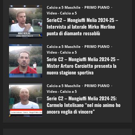
(4-
30/09/2024
6)
“SportEmpire” in Podcast: 27^ Puntata
Calcio a 5 Maschile
PRIMO PIANO
–
(Martedi 14 Aprile 2026)
Video - Calcio a 5
Intervista
a
SerieC2 – Mongiuffi Melia 2024-25 –
15/04/2026
mister
4
Intervista al laterale Mirko Merlino
Arturo
Carciotto
punta di diamante rossoblù
(Mongiuffi
Melia)
"SportEmpire" in Podcast
26/09/2024
“SportEmpire” in Podcast: 26^ Puntata
Calcio a 5 Maschile
PRIMO PIANO
(Martedi 07 Aprile 2026)
Video - Calcio a 5
Serie C2 – Mongiuffi Melia 2024-25 –
08/04/2026
5
Mister Arturo Carciotto presenta la
nuova stagione sportiva
"SportEmpire" in Podcast
11/09/2024
“SportEmpire” in Podcast: 30^ Puntata
Calcio a 5 Maschile
PRIMO PIANO
(Martedi 05 Maggio 2026)
Video - Calcio a 5
Serie C2 – Mongiuffi Melia 2024-25:
08/05/2026
1
Carmelo Intelisano “nel mio animo ho
ancora voglia di vincere”
"SportEmpire" in Podcast
Sport News
05/09/2024
“SportEmpire” in Podcast: 29^ Puntata
(Martedi 28 Aprile 2026)