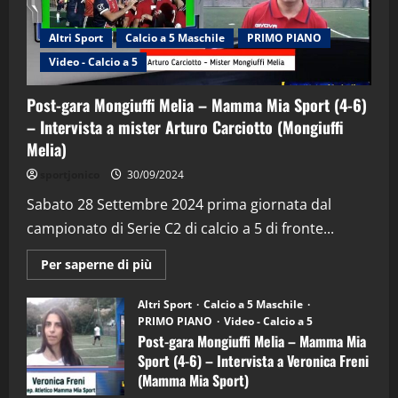
Altri Sport
Calcio a 5 Maschile
PRIMO PIANO
Video - Calcio a 5
Post-gara Mongiuffi Melia – Mamma Mia Sport (4-6)
– Intervista a mister Arturo Carciotto (Mongiuffi
Melia)
"SportEmpire" in Podcast
Sport News
sportjonico
30/09/2024
“SportEmpire” in Podcast: 29^ Puntata
(Martedi 28 Aprile 2026)
Sabato 28 Settembre 2024 prima giornata dal
campionato di Serie C2 di calcio a 5 di fronte...
28/04/2026
2
Maggiori
Per saperne di più
informazioni
"SportEmpire" in Podcast
su
“SportEmpire” in Podcast: 28^ Puntata
Post-
Altri Sport
Calcio a 5 Maschile
gara
(Martedi 21 Aprile 2026)
PRIMO PIANO
Video - Calcio a 5
Mongiuffi
Melia
Post-gara Mongiuffi Melia – Mamma Mia
21/04/2026
–
3
Sport (4-6) – Intervista a Veronica Freni
Mamma
Mia
(Mamma Mia Sport)
Sport
"SportEmpire" in Podcast
Sport News