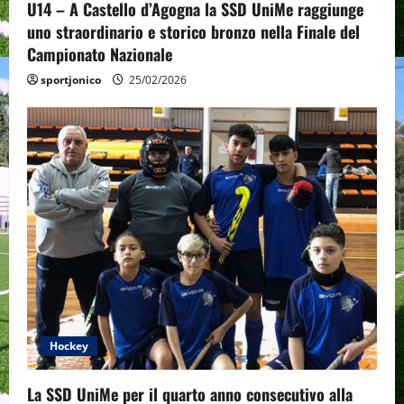
U14 – A Castello d’Agogna la SSD UniMe raggiunge
n
uno straordinario e storico bronzo nella Finale del
Campionato Nazionale
sportjonico
25/02/2026
Hockey
La SSD UniMe per il quarto anno consecutivo alla