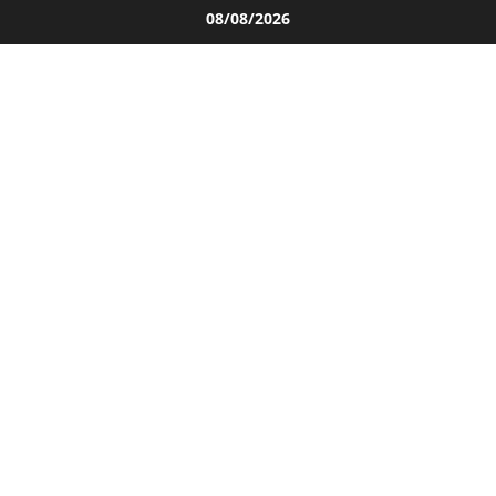
Salta
08/08/2026
al
contenuto