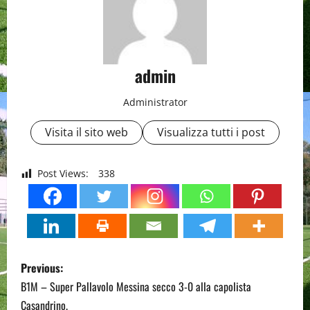
admin
Administrator
Visita il sito web
Visualizza tutti i post
Post Views:
338
P
Previous:
o
B1M – Super Pallavolo Messina secco 3-0 alla capolista
Casandrino.