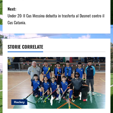
s
Next:
t
Under 20: Il Cus Messina debutta in trasferta al Dusmet contro il
n
Cus Catania.
a
v
STORIE CORRELATE
i
g
a
t
i
Hockey
o