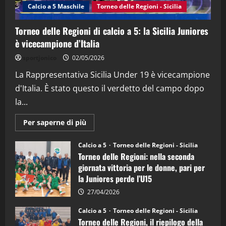
Calcio a 5 Maschile
Torneo delle Regioni - Sicilia
15/04/2026
4
Torneo delle Regioni di calcio a 5: la Sicilia Juniores
è vicecampione d’Italia
"SportEmpire" in Podcast
“SportEmpire” in Podcast: 26^ Puntata
sportjonico
02/05/2026
(Martedi 07 Aprile 2026)
La Rappresentativa Sicilia Under 19 è vicecampione
08/04/2026
5
d'Italia. È stato questo il verdetto del campo dopo
la...
Maggiori
Per saperne di più
informazioni
su
Torneo
Calcio a 5
Torneo delle Regioni - Sicilia
delle
Torneo delle Regioni: nella seconda
Regioni
di
giornata vittoria per le donne, pari per
calcio
la Juniores perde l’U15
a
5:
la
27/04/2026
Sicilia
Juniores
Calcio a 5
Torneo delle Regioni - Sicilia
è
Torneo delle Regioni, il riepilogo della
vicecampione