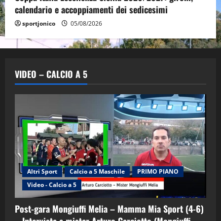
calendario e accoppiamenti dei sedicesimi
sportjonico
05/08/2026
VIDEO – CALCIO A 5
Altri Sport
Calcio a 5 Maschile
PRIMO PIANO
Video - Calcio a 5
Post-gara Mongiuffi Melia – Mamma Mia Sport (4-6)
– Intervista a mister Arturo Carciotto (Mongiuffi