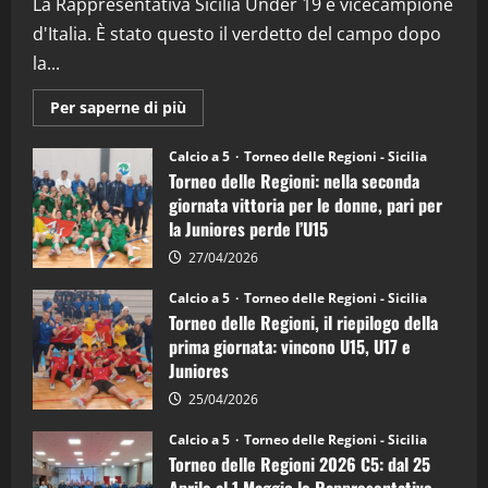
La Rappresentativa Sicilia Under 19 è vicecampione
08/04/2026
5
d'Italia. È stato questo il verdetto del campo dopo
la...
Maggiori
Per saperne di più
informazioni
su
Torneo
Calcio a 5
Torneo delle Regioni - Sicilia
delle
Torneo delle Regioni: nella seconda
Regioni
di
giornata vittoria per le donne, pari per
calcio
la Juniores perde l’U15
a
5:
la
27/04/2026
Sicilia
Juniores
Calcio a 5
Torneo delle Regioni - Sicilia
è
Torneo delle Regioni, il riepilogo della
vicecampione
d’Italia
prima giornata: vincono U15, U17 e
Juniores
25/04/2026
Calcio a 5
Torneo delle Regioni - Sicilia
Torneo delle Regioni 2026 C5: dal 25