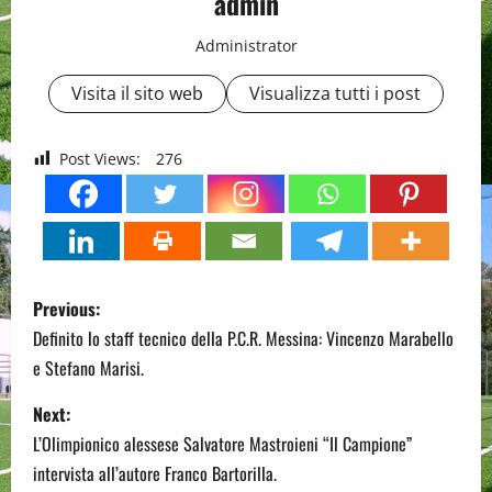
admin
Administrator
Visita il sito web
Visualizza tutti i post
Post Views:
276
P
Previous:
o
Definito lo staff tecnico della P.C.R. Messina: Vincenzo Marabello
e Stefano Marisi.
s
Next:
t
L’Olimpionico alessese Salvatore Mastroieni “Il Campione”
n
intervista all’autore Franco Bartorilla.