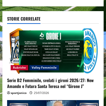
a
v
STORIE CORRELATE
i
g
a
t
i
Rubriche
Volley Femminile
o
Serie B2 Femminile, svelati i gironi 2026/27: New
n
Amando e Futura Santa Teresa nel “Girone J”
sportjonico
25/07/2026