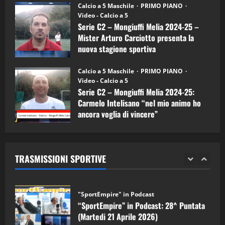
“SportEmpire” in Podcast: 26^ Puntata
Calcio a 5 Maschile
PRIMO PIANO
(Martedi 07 Aprile 2026)
Video - Calcio a 5
Serie C2 – Mongiuffi Melia 2024-25 –
08/04/2026
5
Mister Arturo Carciotto presenta la
nuova stagione sportiva
"SportEmpire" in Podcast
11/09/2024
“SportEmpire” in Podcast: 30^ Puntata
Calcio a 5 Maschile
PRIMO PIANO
(Martedi 05 Maggio 2026)
Video - Calcio a 5
Serie C2 – Mongiuffi Melia 2024-25:
08/05/2026
1
Carmelo Intelisano “nel mio animo ho
ancora voglia di vincere”
"SportEmpire" in Podcast
Sport News
05/09/2024
“SportEmpire” in Podcast: 29^ Puntata
(Martedi 28 Aprile 2026)
TRASMISSIONI SPORTIVE
28/04/2026
2
"SportEmpire" in Podcast
“SportEmpire” in Podcast: 28^ Puntata
(Martedi 21 Aprile 2026)
21/04/2026