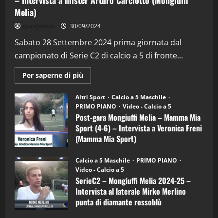
Melia)
"SportEmpire" in Podcast
Sport News
sportjonico
30/09/2024
“SportEmpire” in Podcast: 29^ Puntata
(Martedi 28 Aprile 2026)
Sabato 28 Settembre 2024 prima giornata dal
campionato di Serie C2 di calcio a 5 di fronte...
28/04/2026
2
Maggiori
Per saperne di più
informazioni
"SportEmpire" in Podcast
su
“SportEmpire” in Podcast: 28^ Puntata
Post-
Altri Sport
Calcio a 5 Maschile
gara
(Martedi 21 Aprile 2026)
PRIMO PIANO
Video - Calcio a 5
Mongiuffi
Melia
Post-gara Mongiuffi Melia – Mamma Mia
21/04/2026
–
3
Sport (4-6) – Intervista a Veronica Freni
Mamma
Mia
(Mamma Mia Sport)
Sport
"SportEmpire" in Podcast
Sport News
(4-
30/09/2024
6)
“SportEmpire” in Podcast: 27^ Puntata
Calcio a 5 Maschile
PRIMO PIANO
–
(Martedi 14 Aprile 2026)
Video - Calcio a 5
Intervista
a
SerieC2 – Mongiuffi Melia 2024-25 –
15/04/2026
mister
4
Intervista al laterale Mirko Merlino
Arturo
Carciotto
punta di diamante rossoblù
(Mongiuffi
Melia)
"SportEmpire" in Podcast
26/09/2024