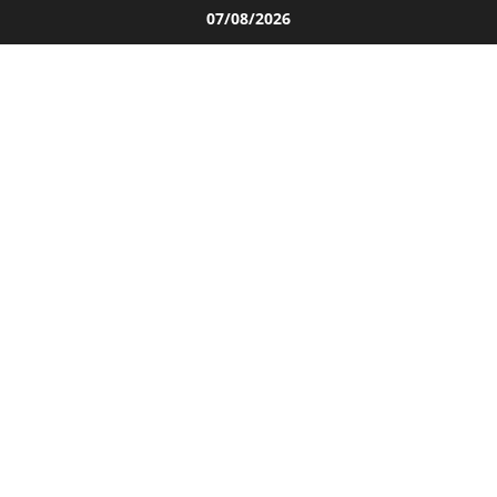
Salta
07/08/2026
al
contenuto