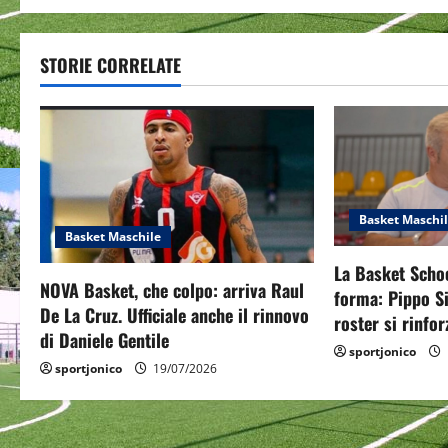
t
STORIE CORRELATE
n
a
v
i
Basket Maschi
g
Basket Maschile
La Basket Scho
a
NOVA Basket, che colpo: arriva Raul
forma: Pippo Si
De La Cruz. Ufficiale anche il rinnovo
roster si rinfo
t
di Daniele Gentile
sportjonico
i
sportjonico
19/07/2026
o