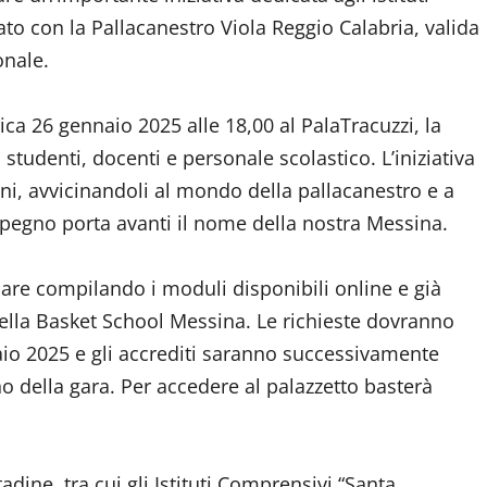
nato con la Pallacanestro Viola Reggio Calabria, valida
ionale.
a 26 gennaio 2025 alle 18,00 al PalaTracuzzi, la
studenti, docenti e personale scolastico. L’iniziativa
ani, avvicinandoli al mondo della pallacanestro e a
mpegno porta avanti il nome della nostra Messina.
ipare compilando i moduli disponibili online e già
ella Basket School Messina. Le richieste dovranno
aio 2025 e gli accrediti saranno successivamente
no della gara. Per accedere al palazzetto basterà
tadine, tra cui gli Istituti Comprensivi “Santa