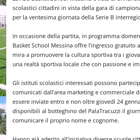
scolastici cittadini in vista della gara di campio
per la ventesima giornata della Serie B interreg
In occasione della partita, in programma domenic
Basket School Messina offre l’ingresso gratuito a 
mira a promuovere la cultura sportiva tra i giov
una realtà sportiva locale che con passione e i
Gli istituti scolastici interessati possono partec
comunicati dall’area marketing e commerciale d
essere inviate entro e non oltre giovedì 24 genn
disponibili al botteghino del PalaTracuzzi il gior
comunicare il proprio nome e cognome.
Hanno già aderito all’iniziativa diverse scuole cit