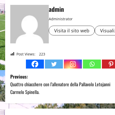
admin
Administrator
Visita il sito web
Visuali
Post Views:
223
P
Previous:
Quattro chiacchere con l’allenatore della Pallavolo Letojanni
o
Carmelo Spinella.
s
t