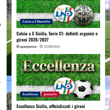
Calcio a 5 Maschile
a
Calcio a 5 Sicilia, Serie C1: definiti organici e
gironi 2026/2027
sportjonico
05/08/2026
′
Eccellenza
Jonica Fc
Eccellenza Sicilia, ufficializzati i gironi