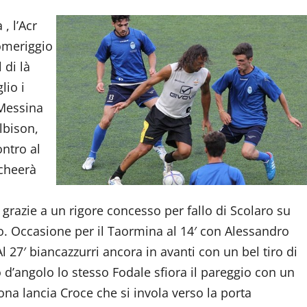
, l’Acr
pomeriggio
 di là
lio i
 Messina
lbison,
ontro al
ocheerà
 grazie a un rigore concesso per fallo di Scolaro su
. Occasione per il Taormina al 14′ con Alessandro
 27′ biancazzurri ancora in avanti con un bel tiro di
o d’angolo lo stesso Fodale sfiora il pareggio con un
ona lancia Croce che si invola verso la porta