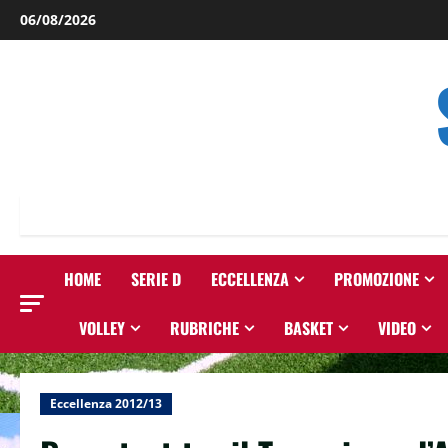
Salta
06/08/2026
al
contenuto
HOME
SERIE D
ECCELLENZA
PROMOZIONE
VOLLEY
RUBRICHE
BASKET
VIDEO
Eccellenza 2012/13