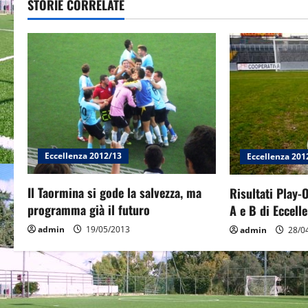
STORIE CORRELATE
n
a
v
i
g
a
Eccellenza 2012/13
Eccellenza 201
t
Il Taormina si gode la salvezza, ma
Risultati Play-
programma già il futuro
A e B di Eccelle
i
admin
19/05/2013
admin
28/0
o
n