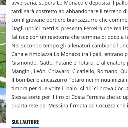
avversaria, supera Lo Monaco e deposita il pallon
tardi sarà costretto ad abbandonare il terreno d
con il giovane portiere biancazzurro che commet
Dagli undici metri si presenta Ferreira che realizz
fallisce con un rasoterra che termina di poco a l
Nel secondo tempo gli allenatori cambiano l’und
Canale rimpiazza Lo Monaco tra i pali, entrano po
Gismondo, Gatto, Patanè e Totaro. L’ allenatore
Mangini, Leòn, Chiavaro, Cicatiello, Romano, Qu
Il bomber biancazzurro Totaro nei minuti iniziali
timbra per due volte il palo. Al 10′ ci prova Co
Stessa sorte per il tiro di Costa Ferreira che sc
quarta rete del Messina firmata da Cocuzza che in
SULL'AUTORE