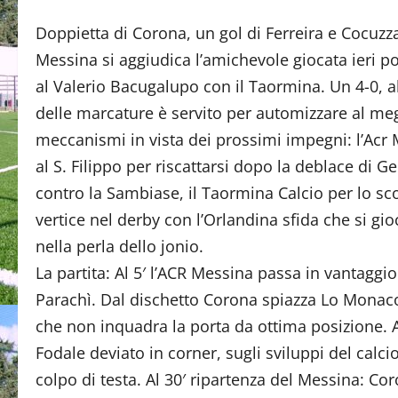
Doppietta di Corona, un gol di Ferreira e Cocuzza 
Messina si aggiudica l’amichevole giocata ieri 
al Valerio Bacugalupo con il Taormina. Un 4-0, al
delle marcature è servito per automizzare al meg
meccanismi in vista dei prossimi impegni: l’Acr
al S. Filippo per riscattarsi dopo la deblace di Ge
contro la Sambiase, il Taormina Calcio per lo sc
vertice nel derby con l’Orlandina sfida che si gi
nella perla dello jonio.
La partita: Al 5′ l’ACR Messina passa in vantaggio
Parachì. Dal dischetto Corona spiazza Lo Monaco
che non inquadra la porta da ottima posizione. Al
Fodale deviato in corner, sugli sviluppi del calci
colpo di testa. Al 30′ ripartenza del Messina: Cor