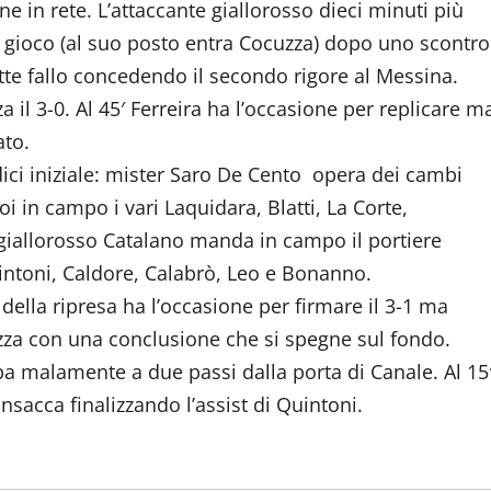
e in rete. L’attaccante giallorosso dieci minuti più
i gioco (al suo posto entra Cocuzza) dopo uno scontro
te fallo concedendo il secondo rigore al Messina.
a il 3-0. Al 45′ Ferreira ha l’occasione per replicare m
ato.
ici iniziale: mister Saro De Cento opera dei cambi
i in campo i vari Laquidara, Blatti, La Corte,
 giallorosso Catalano manda in campo il portiere
intoni, Caldore, Calabrò, Leo e Bonanno.
 della ripresa ha l’occasione per firmare il 3-1 ma
cuzza con una conclusione che si spegne sul fondo.
iupa malamente a due passi dalla porta di Canale. Al 15
sacca finalizzando l’assist di Quintoni.