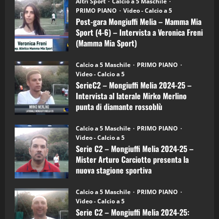
Altri Sport
Calcio a 5 Maschile
gara
(Martedi 21 Aprile 2026)
PRIMO PIANO
Video - Calcio a 5
Mongiuffi
Melia
Post-gara Mongiuffi Melia – Mamma Mia
21/04/2026
–
3
Sport (4-6) – Intervista a Veronica Freni
Mamma
Mia
(Mamma Mia Sport)
Sport
"SportEmpire" in Podcast
Sport News
(4-
30/09/2024
6)
“SportEmpire” in Podcast: 27^ Puntata
Calcio a 5 Maschile
PRIMO PIANO
–
(Martedi 14 Aprile 2026)
Video - Calcio a 5
Intervista
a
SerieC2 – Mongiuffi Melia 2024-25 –
15/04/2026
mister
4
Intervista al laterale Mirko Merlino
Arturo
Carciotto
punta di diamante rossoblù
(Mongiuffi
Melia)
"SportEmpire" in Podcast
26/09/2024
“SportEmpire” in Podcast: 26^ Puntata
Calcio a 5 Maschile
PRIMO PIANO
(Martedi 07 Aprile 2026)
Video - Calcio a 5
Serie C2 – Mongiuffi Melia 2024-25 –
08/04/2026
5
Mister Arturo Carciotto presenta la
nuova stagione sportiva
"SportEmpire" in Podcast
11/09/2024
“SportEmpire” in Podcast: 30^ Puntata
Calcio a 5 Maschile
PRIMO PIANO
(Martedi 05 Maggio 2026)
Video - Calcio a 5
Serie C2 – Mongiuffi Melia 2024-25:
08/05/2026
1