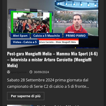
Altri Sport
Calcio a 5 Maschile
PRIMO PIANO
Video - Calcio a 5
Post-gara Mongiuffi Melia – Mamma Mia Sport (4-6)
– Intervista a mister Arturo Carciotto (Mongiuffi
Melia)
"SportEmpire" in Podcast
Sport News
sportjonico
30/09/2024
“SportEmpire” in Podcast: 29^ Puntata
(Martedi 28 Aprile 2026)
Sabato 28 Settembre 2024 prima giornata dal
campionato di Serie C2 di calcio a 5 di fronte...
28/04/2026
2
Maggiori
Per saperne di più
informazioni
"SportEmpire" in Podcast
su
“SportEmpire” in Podcast: 28^ Puntata
Post-