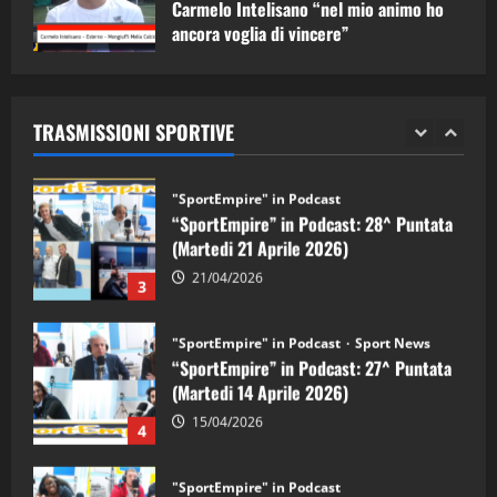
Carmelo Intelisano “nel mio animo ho
ancora voglia di vincere”
"SportEmpire" in Podcast
Sport News
05/09/2024
“SportEmpire” in Podcast: 29^ Puntata
(Martedi 28 Aprile 2026)
TRASMISSIONI SPORTIVE
28/04/2026
2
"SportEmpire" in Podcast
“SportEmpire” in Podcast: 28^ Puntata
(Martedi 21 Aprile 2026)
21/04/2026
3
"SportEmpire" in Podcast
Sport News
“SportEmpire” in Podcast: 27^ Puntata
(Martedi 14 Aprile 2026)
15/04/2026
4
"SportEmpire" in Podcast