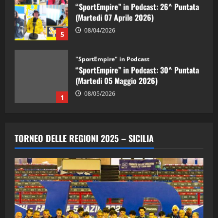
“SportEmpire” in Podcast: 26^ Puntata
(Martedi 07 Aprile 2026)
08/04/2026
5
"SportEmpire" in Podcast
“SportEmpire” in Podcast: 30^ Puntata
(Martedi 05 Maggio 2026)
08/05/2026
1
"SportEmpire" in Podcast
Sport News
“SportEmpire” in Podcast: 29^ Puntata
TORNEO DELLE REGIONI 2025 – SICILIA
(Martedi 28 Aprile 2026)
28/04/2026
2
"SportEmpire" in Podcast
“SportEmpire” in Podcast: 28^ Puntata
(Martedi 21 Aprile 2026)