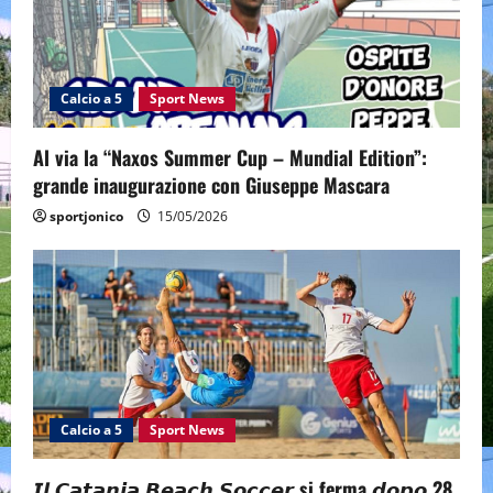
Calcio a 5
Sport News
Al via la “Naxos Summer Cup – Mundial Edition”:
grande inaugurazione con Giuseppe Mascara
sportjonico
15/05/2026
Calcio a 5
Sport News
𝙄𝙡 𝘾𝙖𝙩𝙖𝙣𝙞𝙖 𝘽𝙚𝙖𝙘𝙝 𝙎𝙤𝙘𝙘𝙚𝙧 si ferma 𝙙𝙤𝙥𝙤 28