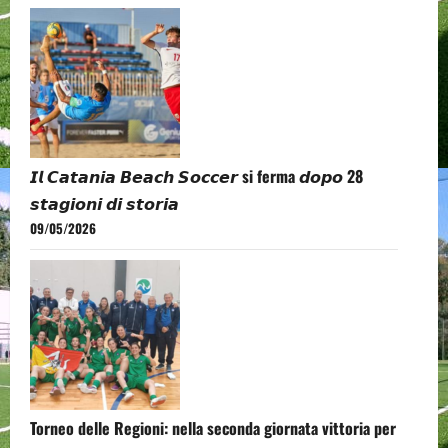
𝙄𝙡 𝘾𝙖𝙩𝙖𝙣𝙞𝙖 𝘽𝙚𝙖𝙘𝙝 𝙎𝙤𝙘𝙘𝙚𝙧 si ferma 𝙙𝙤𝙥𝙤 28
𝙨𝙩𝙖𝙜𝙞𝙤𝙣𝙞 𝙙𝙞 𝙨𝙩𝙤𝙧𝙞𝙖
09/05/2026
Torneo delle Regioni: nella seconda giornata vittoria per