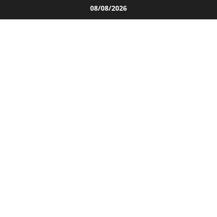
Salta
08/08/2026
al
contenuto