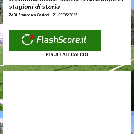
𝙨𝙩𝙖𝙜𝙞𝙤𝙣𝙞 𝙙𝙞 𝙨𝙩𝙤𝙧𝙞𝙖
Di Francesco Casicci
09/05/2026
RISULTATI CALCIO