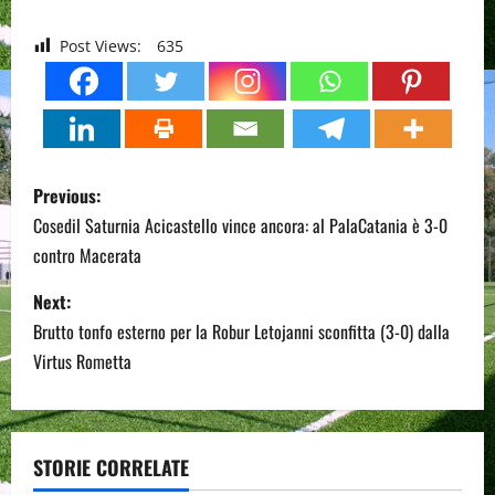
Post Views:
635
P
Previous:
o
Cosedil Saturnia Acicastello vince ancora: al PalaCatania è 3-0
contro Macerata
s
Next:
t
Brutto tonfo esterno per la Robur Letojanni sconfitta (3-0) dalla
n
Virtus Rometta
a
v
STORIE CORRELATE