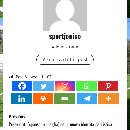
sportjonico
Administrator
Visualizza tutti i post
Post Views:
1.167
P
Previous:
o
Presentati (sponsor e maglia) della nuova identità calcistica