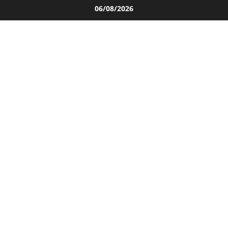
Salta
06/08/2026
al
contenuto