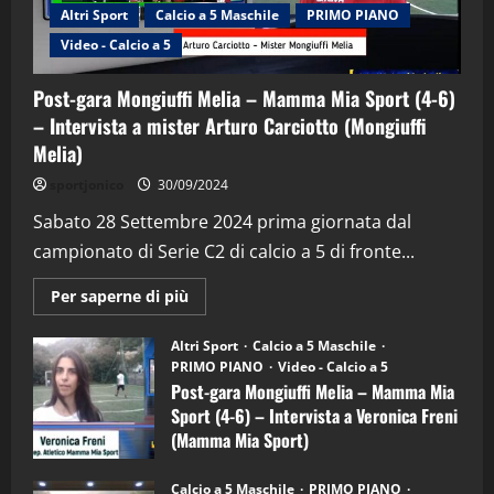
Altri Sport
Calcio a 5 Maschile
PRIMO PIANO
Video - Calcio a 5
Post-gara Mongiuffi Melia – Mamma Mia Sport (4-6)
– Intervista a mister Arturo Carciotto (Mongiuffi
Melia)
"SportEmpire" in Podcast
Sport News
sportjonico
30/09/2024
“SportEmpire” in Podcast: 29^ Puntata
(Martedi 28 Aprile 2026)
Sabato 28 Settembre 2024 prima giornata dal
campionato di Serie C2 di calcio a 5 di fronte...
28/04/2026
2
Maggiori
Per saperne di più
informazioni
"SportEmpire" in Podcast
su
“SportEmpire” in Podcast: 28^ Puntata
Post-
Altri Sport
Calcio a 5 Maschile
gara
(Martedi 21 Aprile 2026)
PRIMO PIANO
Video - Calcio a 5
Mongiuffi
Melia
Post-gara Mongiuffi Melia – Mamma Mia
21/04/2026
–
3
Sport (4-6) – Intervista a Veronica Freni
Mamma
Mia
(Mamma Mia Sport)
Sport
"SportEmpire" in Podcast
Sport News
(4-
30/09/2024
6)
“SportEmpire” in Podcast: 27^ Puntata
Calcio a 5 Maschile
PRIMO PIANO