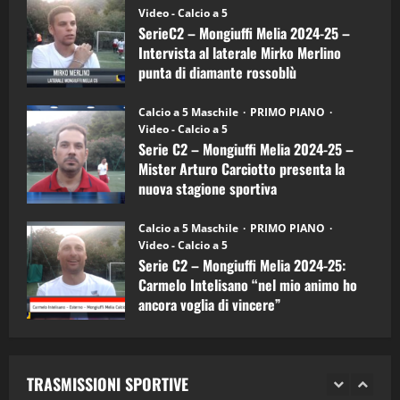
–
(Martedi 14 Aprile 2026)
Video - Calcio a 5
Intervista
a
SerieC2 – Mongiuffi Melia 2024-25 –
15/04/2026
mister
4
Intervista al laterale Mirko Merlino
Arturo
Carciotto
punta di diamante rossoblù
(Mongiuffi
Melia)
"SportEmpire" in Podcast
26/09/2024
“SportEmpire” in Podcast: 26^ Puntata
Calcio a 5 Maschile
PRIMO PIANO
(Martedi 07 Aprile 2026)
Video - Calcio a 5
Serie C2 – Mongiuffi Melia 2024-25 –
08/04/2026
5
Mister Arturo Carciotto presenta la
nuova stagione sportiva
"SportEmpire" in Podcast
11/09/2024
“SportEmpire” in Podcast: 30^ Puntata
Calcio a 5 Maschile
PRIMO PIANO
(Martedi 05 Maggio 2026)
Video - Calcio a 5
Serie C2 – Mongiuffi Melia 2024-25:
08/05/2026
1
Carmelo Intelisano “nel mio animo ho
ancora voglia di vincere”
"SportEmpire" in Podcast
Sport News
05/09/2024
“SportEmpire” in Podcast: 29^ Puntata
(Martedi 28 Aprile 2026)
TRASMISSIONI SPORTIVE
28/04/2026
2