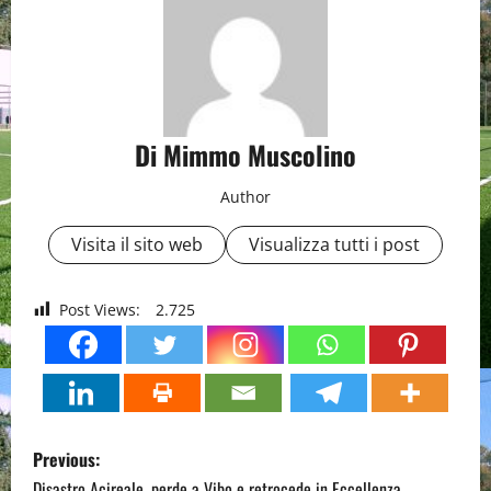
Di Mimmo Muscolino
Author
Visita il sito web
Visualizza tutti i post
Post Views:
2.725
P
Previous:
Disastro Acireale, perde a Vibo e retrocede in Eccellenza