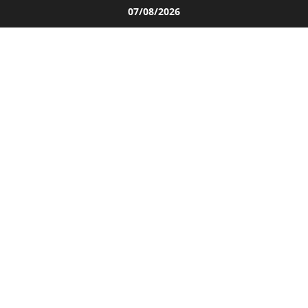
Salta
07/08/2026
al
contenuto