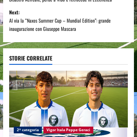
o
s
Next:
Al via la “Naxos Summer Cup – Mundial Edition”: grande
t
inaugurazione con Giuseppe Mascara
n
a
STORIE CORRELATE
v
i
g
a
t
i
2^ categoria
Vigor Itala Peppe Geraci