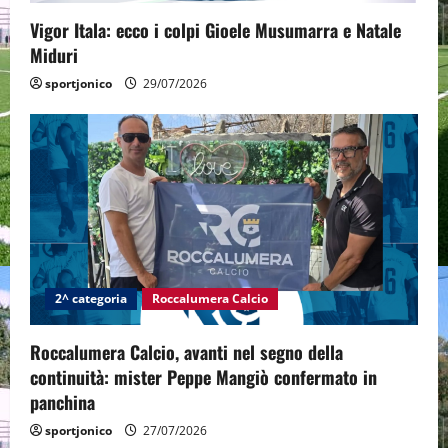
o
Vigor Itala: ecco i colpi Gioele Musumarra e Natale
n
Miduri
sportjonico
29/07/2026
2^ categoria
Roccalumera Calcio
Roccalumera Calcio, avanti nel segno della
continuità: mister Peppe Mangiò confermato in
panchina
sportjonico
27/07/2026