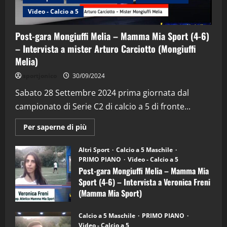
Video - Calcio a 5
Post-gara Mongiuffi Melia – Mamma Mia Sport (4-6)
– Intervista a mister Arturo Carciotto (Mongiuffi
Melia)
"SportEmpire" in Podcast
Sport News
sportjonico
30/09/2024
“SportEmpire” in Podcast: 29^ Puntata
(Martedi 28 Aprile 2026)
Sabato 28 Settembre 2024 prima giornata dal
campionato di Serie C2 di calcio a 5 di fronte...
28/04/2026
2
Maggiori
Per saperne di più
informazioni
"SportEmpire" in Podcast
su
“SportEmpire” in Podcast: 28^ Puntata
Post-
Altri Sport
Calcio a 5 Maschile
gara
(Martedi 21 Aprile 2026)
PRIMO PIANO
Video - Calcio a 5
Mongiuffi
Melia
Post-gara Mongiuffi Melia – Mamma Mia
21/04/2026
–
3
Sport (4-6) – Intervista a Veronica Freni
Mamma
Mia
(Mamma Mia Sport)
Sport
"SportEmpire" in Podcast
Sport News
(4-
30/09/2024
6)
“SportEmpire” in Podcast: 27^ Puntata
Calcio a 5 Maschile
PRIMO PIANO
–
(Martedi 14 Aprile 2026)
Video - Calcio a 5
Intervista