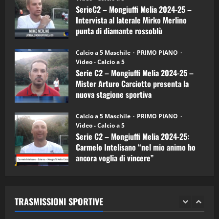
a
SerieC2 – Mongiuffi Melia 2024-25 –
15/04/2026
mister
4
Intervista al laterale Mirko Merlino
Arturo
Carciotto
punta di diamante rossoblù
(Mongiuffi
Melia)
"SportEmpire" in Podcast
26/09/2024
“SportEmpire” in Podcast: 26^ Puntata
Calcio a 5 Maschile
PRIMO PIANO
(Martedi 07 Aprile 2026)
Video - Calcio a 5
Serie C2 – Mongiuffi Melia 2024-25 –
08/04/2026
5
Mister Arturo Carciotto presenta la
nuova stagione sportiva
"SportEmpire" in Podcast
11/09/2024
“SportEmpire” in Podcast: 30^ Puntata
Calcio a 5 Maschile
PRIMO PIANO
(Martedi 05 Maggio 2026)
Video - Calcio a 5
Serie C2 – Mongiuffi Melia 2024-25:
08/05/2026
1
Carmelo Intelisano “nel mio animo ho
ancora voglia di vincere”
"SportEmpire" in Podcast
Sport News
05/09/2024
“SportEmpire” in Podcast: 29^ Puntata
(Martedi 28 Aprile 2026)
TRASMISSIONI SPORTIVE
28/04/2026
2