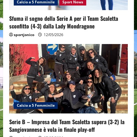
Calcio a 5 Femminile
Sport News
o
Sfuma il sogno della Serie A per il Team Scaletta
n
sconfitto (4-3) dalla Lady Mondragone
sportjonico
12/05/2026
Calcio a 5 Femminile
Serie B – Impresa del Team Scaletta supera (3-2) la
Sangiovannese è vola in finale play-off