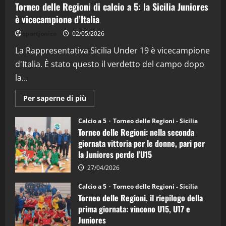
Torneo delle Regioni di calcio a 5: la Sicilia Juniores
è vicecampione d’Italia
"SportEmpire" in Podcast
“SportEmpire” in Podcast: 26^ Puntata
sportjonico
02/05/2026
(Martedi 07 Aprile 2026)
La Rappresentativa Sicilia Under 19 è vicecampione
08/04/2026
5
d'Italia. È stato questo il verdetto del campo dopo
la...
Maggiori
Per saperne di più
informazioni
su
Torneo
Calcio a 5
Torneo delle Regioni - Sicilia
delle
Torneo delle Regioni: nella seconda
Regioni
di
giornata vittoria per le donne, pari per
calcio
la Juniores perde l’U15
a
5:
la
27/04/2026
Sicilia
Juniores
Calcio a 5
Torneo delle Regioni - Sicilia
è
Torneo delle Regioni, il riepilogo della
vicecampione
d’Italia
prima giornata: vincono U15, U17 e
Juniores