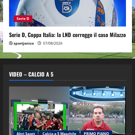
Serie D
Serie D, Coppa Italia: la LND corregge il caso Milazzo
sportjonico
07/08/2026
VIDEO – CALCIO A 5
Altri Sport
Calcio a 5 Maschile
PRIMO PIANO