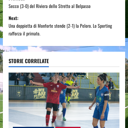
o
Secco (3-0) del Riviera dello Stretto al Belpasso
s
Next:
Una doppietta di Monforte stende (2-1) la Peloro. Lo Sporting
t
rafforza il primato.
n
a
STORIE CORRELATE
v
i
g
a
t
i