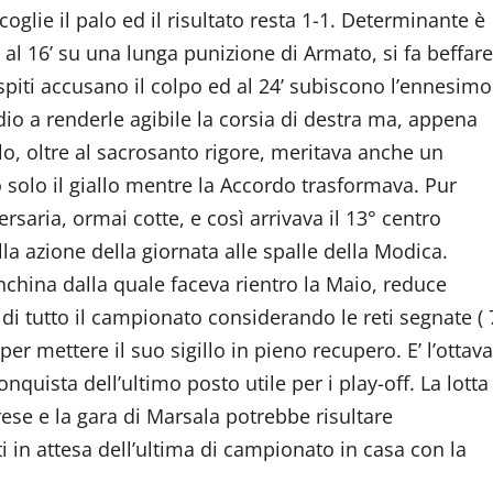
oglie il palo ed il risultato resta 1-1. Determinante è
al 16’ su una lunga punizione di Armato, si fa beffare
ospiti accusano il colpo ed al 24’ subiscono l’ennesimo
idio a renderle agibile la corsia di destra ma, appena
llo, oltre al sacrosanto rigore, meritava anche un
 solo il giallo mentre la Accordo trasformava. Pur
ersaria, ormai cotte, e così arrivava il 13° centro
lla azione della giornata alle spalle della Modica.
china dalla quale faceva rientro la Maio, reduce
a di tutto il campionato considerando le reti segnate ( 
 per mettere il suo sigillo in pieno recupero. E’ l’ottava
onquista dell’ultimo posto utile per i play-off. La lotta
rese e la gara di Marsala potrebbe risultare
 in attesa dell’ultima di campionato in casa con la