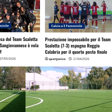
minile
Calcio a 5 Femminile
sa del Team Scaletta
Prestazione impeccabile per il Team
 Sangiovannese è vola
Scaletta (7-3) espugna Reggio
f
Calabria per il quarto posto finale
07/05/2026
sportjonico
21/04/2026