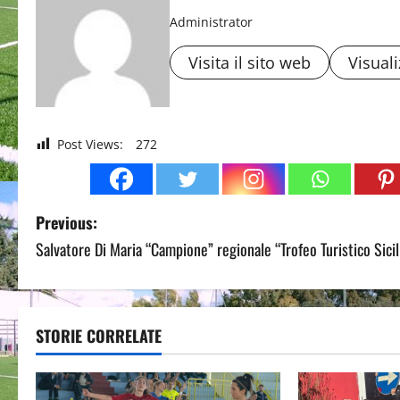
Administrator
Visita il sito web
Visuali
Post Views:
272
P
Previous:
Salvatore Di Maria “Campione” regionale “Trofeo Turistico Sicil
o
s
t
STORIE CORRELATE
n