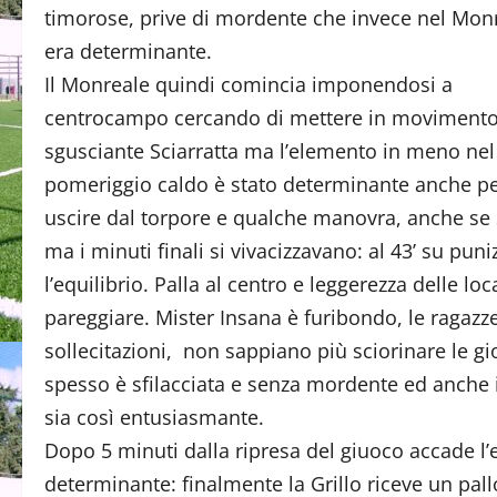
timorose, prive di mordente che invece nel Mon
era determinante.
Il Monreale quindi comincia imponendosi a
centrocampo cercando di mettere in movimento
sgusciante Sciarratta ma l’elemento in meno nel
pomeriggio caldo è stato determinante anche per
uscire dal torpore e qualche manovra, anche se st
ma i minuti finali si vivacizzavano: al 43’ su pun
l’equilibrio. Palla al centro e leggerezza delle lo
pareggiare. Mister Insana è furibondo, le ragaz
sollecitazioni, non sappiano più sciorinare le g
spesso è sfilacciata e senza mordente ed anche 
sia così entusiasmante.
Dopo 5 minuti dalla ripresa del giuoco accade l
determinante: finalmente la Grillo riceve un pall