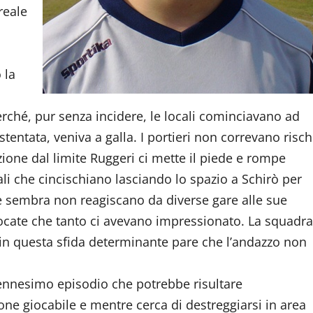
reale
 la
ché, pur senza incidere, le locali cominciavano ad
entata, veniva a galla. I portieri non correvano risch
izione dal limite Ruggeri ci mette il piede e rompe
cali che cincischiano lasciando lo spazio a Schirò per
ze sembra non reagiscano da diverse gare alle sue
iocate che tanto ci avevano impressionato. La squadra
in questa sfida determinante pare che l’andazzo non
’ennesimo episodio che potrebbe risultare
one giocabile e mentre cerca di destreggiarsi in area