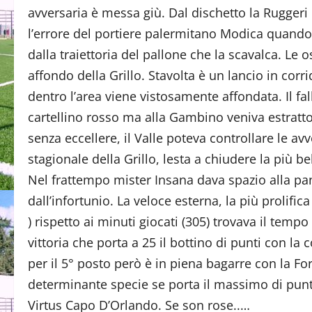
avversaria è messa giù. Dal dischetto la Ruggeri c
l’errore del portiere palermitano Modica quando 
dalla traiettoria del pallone che la scavalca. Le 
affondo della Grillo. Stavolta è un lancio in corr
dentro l’area viene vistosamente affondata. Il fa
cartellino rosso ma alla Gambino veniva estratto
senza eccellere, il Valle poteva controllare le avv
stagionale della Grillo, lesta a chiudere la più be
Nel frattempo mister Insana dava spazio alla pan
dall’infortunio. La veloce esterna, la più prolific
) rispetto ai minuti giocati (305) trovava il tempo
vittoria che porta a 25 il bottino di punti con la c
per il 5° posto però è in piena bagarre con la Fo
determinante specie se porta il massimo di punti
Virtus Capo D’Orlando. Se son rose..…