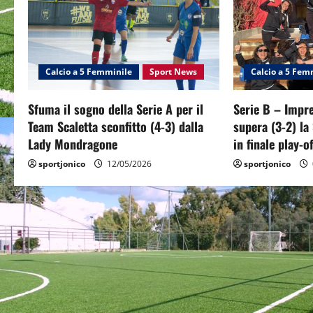
a
v
i
Calcio a 5 Femminile
Sport News
Calcio a 5 Fem
g
Sfuma il sogno della Serie A per il
Serie B – Impre
a
Team Scaletta sconfitto (4-3) dalla
supera (3-2) la
Lady Mondragone
in finale play-of
t
sportjonico
12/05/2026
sportjonico
i
o
n