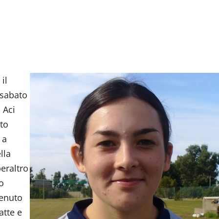
il
 sabato
 Aci
to
 a
lla
peraltro
o
tenuto
atte e