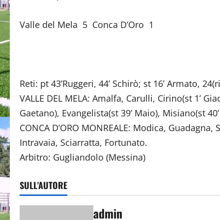
Valle del Mela 5 Conca D’Oro 1
Reti: pt 43’Ruggeri, 44’ Schirò; st 16’ Armato, 24(r
VALLE DEL MELA: Amalfa, Carulli, Cirino(st 1’ Gi
Gaetano), Evangelista(st 39’ Maio), Misiano(st 40’ 
CONCA D’ORO MONREALE: Modica, Guadagna, Sch
Intravaia, Sciarratta, Fortunato.
Arbitro: Gugliandolo (Messina)
SULL'AUTORE
admin