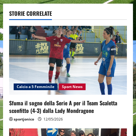
a
STORIE CORRELATE
v
i
g
a
t
i
Calcio a 5 Femminile
Sport News
o
Sfuma il sogno della Serie A per il Team Scaletta
n
sconfitto (4-3) dalla Lady Mondragone
sportjonico
12/05/2026