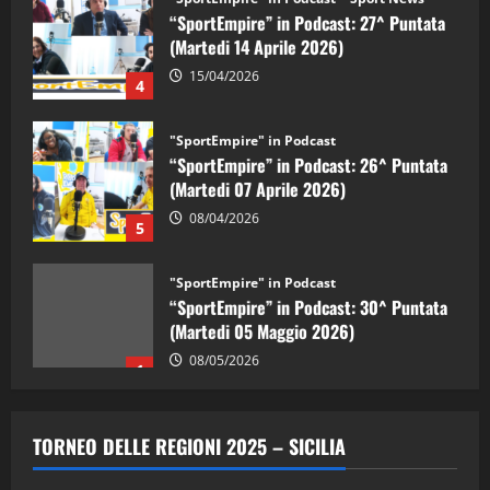
“SportEmpire” in Podcast: 27^ Puntata
(Martedi 14 Aprile 2026)
15/04/2026
4
"SportEmpire" in Podcast
“SportEmpire” in Podcast: 26^ Puntata
(Martedi 07 Aprile 2026)
08/04/2026
5
"SportEmpire" in Podcast
“SportEmpire” in Podcast: 30^ Puntata
(Martedi 05 Maggio 2026)
08/05/2026
1
"SportEmpire" in Podcast
Sport News
“SportEmpire” in Podcast: 29^ Puntata
TORNEO DELLE REGIONI 2025 – SICILIA
(Martedi 28 Aprile 2026)
28/04/2026