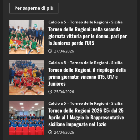
Maggiori
Per saperne di più
informazioni
su
Torneo
Calcio a 5
Torneo delle Regioni - Sicilia
delle
Torneo delle Regioni: nella seconda
Regioni
di
giornata vittoria per le donne, pari per
calcio
la Juniores perde l’U15
a
5:
la
27/04/2026
Sicilia
Juniores
Calcio a 5
Torneo delle Regioni - Sicilia
è
Torneo delle Regioni, il riepilogo della
vicecampione
d’Italia
prima giornata: vincono U15, U17 e
Juniores
25/04/2026
Calcio a 5
Torneo delle Regioni - Sicilia
Torneo delle Regioni 2026 C5: dal 25
Aprile al 1 Maggio le Rappresentative
siciliane impegnate nel Lazio
24/04/2026