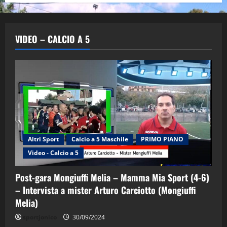
VIDEO – CALCIO A 5
Altri Sport
Calcio a 5 Maschile
PRIMO PIANO
Video - Calcio a 5
Post-gara Mongiuffi Melia – Mamma Mia Sport (4-6)
– Intervista a mister Arturo Carciotto (Mongiuffi
Melia)
"SportEmpire" in Podcast
Sport News
sportjonico
30/09/2024
“SportEmpire” in Podcast: 29^ Puntata