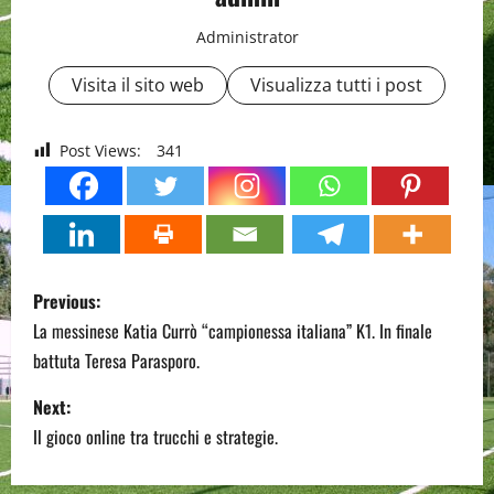
Administrator
Visita il sito web
Visualizza tutti i post
Post Views:
341
P
Previous:
o
La messinese Katia Currò “campionessa italiana” K1. In finale
battuta Teresa Parasporo.
s
Next:
t
Il gioco online tra trucchi e strategie.
n