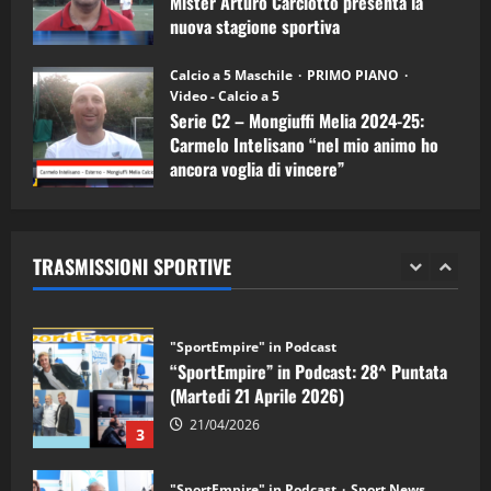
Mister Arturo Carciotto presenta la
nuova stagione sportiva
"SportEmpire" in Podcast
11/09/2024
“SportEmpire” in Podcast: 30^ Puntata
Calcio a 5 Maschile
PRIMO PIANO
(Martedi 05 Maggio 2026)
Video - Calcio a 5
Serie C2 – Mongiuffi Melia 2024-25:
08/05/2026
1
Carmelo Intelisano “nel mio animo ho
ancora voglia di vincere”
"SportEmpire" in Podcast
Sport News
05/09/2024
“SportEmpire” in Podcast: 29^ Puntata
(Martedi 28 Aprile 2026)
TRASMISSIONI SPORTIVE
28/04/2026
2
"SportEmpire" in Podcast
“SportEmpire” in Podcast: 28^ Puntata
(Martedi 21 Aprile 2026)
21/04/2026
3
"SportEmpire" in Podcast
Sport News