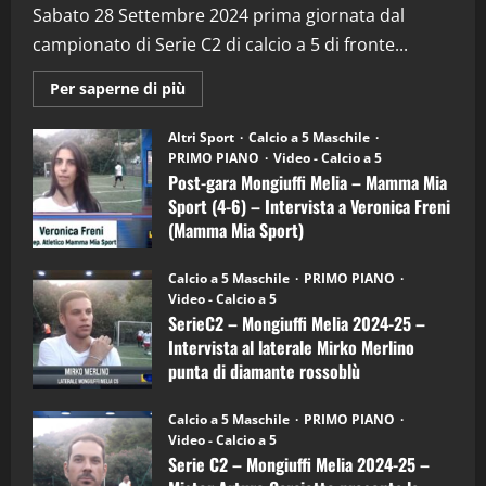
(Martedi 28 Aprile 2026)
Sabato 28 Settembre 2024 prima giornata dal
campionato di Serie C2 di calcio a 5 di fronte...
28/04/2026
2
Maggiori
Per saperne di più
informazioni
"SportEmpire" in Podcast
su
“SportEmpire” in Podcast: 28^ Puntata
Post-
Altri Sport
Calcio a 5 Maschile
gara
(Martedi 21 Aprile 2026)
PRIMO PIANO
Video - Calcio a 5
Mongiuffi
Melia
Post-gara Mongiuffi Melia – Mamma Mia
21/04/2026
–
3
Sport (4-6) – Intervista a Veronica Freni
Mamma
Mia
(Mamma Mia Sport)
Sport
"SportEmpire" in Podcast
Sport News
(4-
30/09/2024
6)
“SportEmpire” in Podcast: 27^ Puntata
Calcio a 5 Maschile
PRIMO PIANO
–
(Martedi 14 Aprile 2026)
Video - Calcio a 5
Intervista
a
SerieC2 – Mongiuffi Melia 2024-25 –
15/04/2026
mister
4
Intervista al laterale Mirko Merlino
Arturo
Carciotto
punta di diamante rossoblù
(Mongiuffi
Melia)
"SportEmpire" in Podcast
26/09/2024
“SportEmpire” in Podcast: 26^ Puntata
Calcio a 5 Maschile
PRIMO PIANO
(Martedi 07 Aprile 2026)
Video - Calcio a 5
Serie C2 – Mongiuffi Melia 2024-25 –
08/04/2026
5