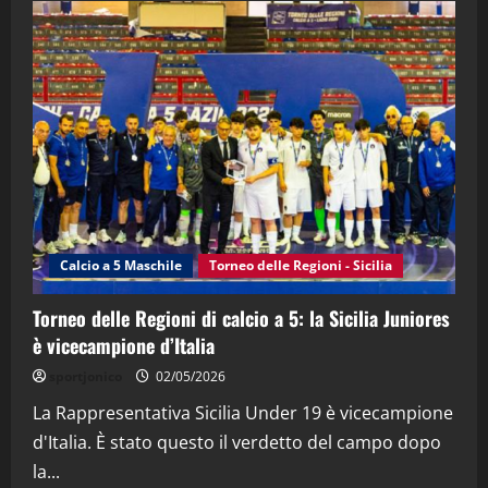
2
"SportEmpire" in Podcast
“SportEmpire” in Podcast: 28^ Puntata
(Martedi 21 Aprile 2026)
21/04/2026
3
"SportEmpire" in Podcast
Sport News
“SportEmpire” in Podcast: 27^ Puntata
(Martedi 14 Aprile 2026)
Calcio a 5 Maschile
Torneo delle Regioni - Sicilia
15/04/2026
4
Torneo delle Regioni di calcio a 5: la Sicilia Juniores
è vicecampione d’Italia
"SportEmpire" in Podcast
“SportEmpire” in Podcast: 26^ Puntata
sportjonico
02/05/2026
(Martedi 07 Aprile 2026)
La Rappresentativa Sicilia Under 19 è vicecampione
08/04/2026
5
d'Italia. È stato questo il verdetto del campo dopo
la...