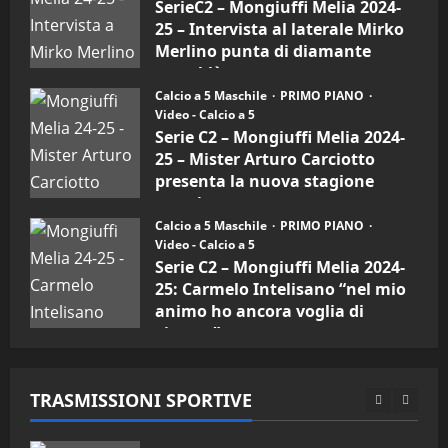
SerieC2 – Mongiuffi Melia 2024-
15/04/2026
mister
4
25 – Intervista al laterale Mirko
Arturo
Carciotto
Merlino punta di diamante
(Mongiuffi
Melia)
"SportEmpire" in Podcast
rossoblù
“SportEmpire” in Podcast: 26^
Calcio a 5 Maschile
PRIMO PIANO
26/09/2024
Puntata (Martedi 07 Aprile 2026)
Video - Calcio a 5
Serie C2 – Mongiuffi Melia 2024-
08/04/2026
5
25 – Mister Arturo Carciotto
presenta la nuova stagione
"SportEmpire" in Podcast
sportiva
“SportEmpire” in Podcast: 30^
Calcio a 5 Maschile
PRIMO PIANO
11/09/2024
Puntata (Martedi 05 Maggio
Video - Calcio a 5
2026)
Serie C2 – Mongiuffi Melia 2024-
1
08/05/2026
25: Carmelo Intelisano “nel mio
animo ho ancora voglia di
"SportEmpire" in Podcast
Sport News
vincere”
“SportEmpire” in Podcast: 29^
05/09/2024
Puntata (Martedi 28 Aprile 2026)
TRASMISSIONI SPORTIVE
28/04/2026
2