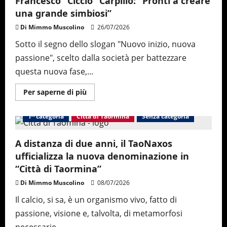
Francesco “Ciccio” Carpillo: “Pronti a creare
una grande simbiosi”
Di Mimmo Muscolino
26/07/2026
Sotto il segno dello slogan "Nuovo inizio, nuova
passione", scelto dalla società per battezzare
questa nuova fase,...
Maggiori
Per saperne di più
informazioni
su
Città
1^ categoria
Città di Taormina
Senza categoria
di
Taormina,
panchina
affidata
A distanza di due anni, il TaoNaxos
a
ufficializza la nuova denominazione in
Francesco
“Ciccio”
“Città di Taormina”
Carpillo:
“Pronti
Di Mimmo Muscolino
08/07/2026
a
creare
una
Il calcio, si sa, è un organismo vivo, fatto di
grande
simbiosi”
passione, visione e, talvolta, di metamorfosi