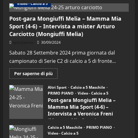
Video - Calcio a 5
Post-gara Mongiuffi Melia – Mamma Mia
Sport (4-6) – Intervista a mister Arturo
Carciotto (Mongiuffi Melia)
"SportEmpire" in Podcast
Sport News
sportjonico
30/09/2024
“SportEmpire” in Podcast: 29^
Sabato 28 Settembre 2024 prima giornata dal
Puntata (Martedi 28 Aprile 2026)
campionato di Serie C2 di calcio a 5 di fronte...
28/04/2026
2
Maggiori
Per saperne di più
informazioni
"SportEmpire" in Podcast
su
“SportEmpire” in Podcast: 28^
Post-
Altri Sport
Calcio a 5 Maschile
gara
Puntata (Martedi 21 Aprile 2026)
PRIMO PIANO
Video - Calcio a 5
Mongiuffi
Melia
Post-gara Mongiuffi Melia –
21/04/2026
–
3
Mamma Mia Sport (4-6) –
Mamma
Mia
Intervista a Veronica Freni
Sport
"SportEmpire" in Podcast
Sport News
(Mamma Mia Sport)
(4-
6)
“SportEmpire” in Podcast: 27^
Calcio a 5 Maschile
PRIMO PIANO
30/09/2024
–
Puntata (Martedi 14 Aprile 2026)
Video - Calcio a 5
Intervista
a