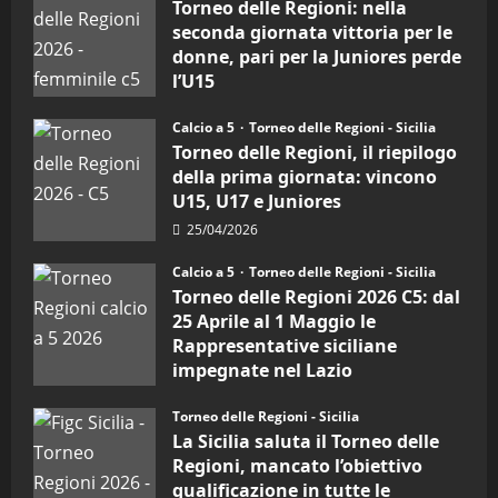
Torneo delle Regioni: nella
Regioni
di
"SportEmpire" in Podcast
seconda giornata vittoria per le
calcio
“SportEmpire” in Podcast: 26^
donne, pari per la Juniores perde
a
5:
Puntata (Martedi 07 Aprile 2026)
l’U15
la
Sicilia
08/04/2026
27/04/2026
5
Juniores
Calcio a 5
Torneo delle Regioni - Sicilia
è
vicecampione
Torneo delle Regioni, il riepilogo
d’Italia
della prima giornata: vincono
U15, U17 e Juniores
25/04/2026
Calcio a 5
Torneo delle Regioni - Sicilia
Torneo delle Regioni 2026 C5: dal
25 Aprile al 1 Maggio le
Rappresentative siciliane
impegnate nel Lazio
24/04/2026
Torneo delle Regioni - Sicilia
La Sicilia saluta il Torneo delle
Regioni, mancato l’obiettivo
qualificazione in tutte le