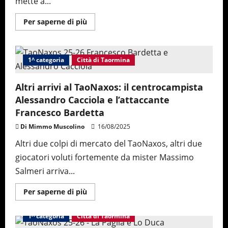
mette a...
Maggiori
Per saperne di più
informazioni
su
Al
TaoNaxos
arriva
1^ categoria
Città di Taormina
il
centrocampista
offensivo
Ismilia
Altri arrivi al TaoNaxos: il centrocampista
Sanneh
Alessandro Cacciola e l’attaccante
e
il
Francesco Bardetta
difensore
centrale
Di Mimmo Muscolino
16/08/2025
Simone
Lo
Presti
Altri due colpi di mercato del TaoNaxos, altri due
giocatori voluti fortemente da mister Massimo
Salmeri arriva...
Maggiori
Per saperne di più
informazioni
su
Altri
1^ categoria
Città di Taormina
arrivi
al