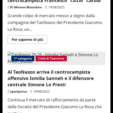
centrocampista Francesco “Ciccio” Cardia
terzino
Luca
Di Mimmo Muscolino
19/08/2025
Campagna
e
Grande colpo di mercato messo a segno dalla
il
bomber
compagine del TaoNaxos del Presidente Giacomo
Walter
Triglia
La Rosa, un...
Maggiori
Per saperne di più
informazioni
su
Colpo
di
mercato
1^ categoria
Città di Taormina
del
TaoNaxos,
arriva
il
Al TaoNaxos arriva il centrocampista
centrocampista
offensivo Ismilia Sanneh e il difensore
Francesco
“Ciccio”
centrale Simone Lo Presti
Cardia
sportjonico
18/08/2025
Continua il mercato di rafforzamento da parte
della Società del Presidente Giacomo La Rosa che