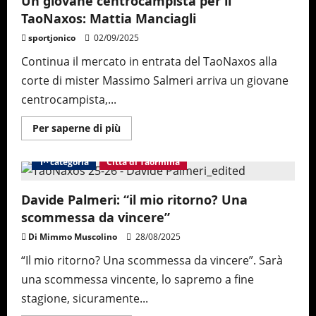
Un giovane centrocampista per il
Massimo
TaoNaxos: Mattia Manciagli
Salmeri
lascia
la
sportjonico
02/09/2025
panchina
del
Continua il mercato in entrata del TaoNaxos alla
TaoNaxos
corte di mister Massimo Salmeri arriva un giovane
centrocampista,...
Maggiori
Per saperne di più
informazioni
su
Un
1^ categoria
Città di Taormina
giovane
centrocampista
per
il
Davide Palmeri: “il mio ritorno? Una
TaoNaxos:
scommessa da vincere”
Mattia
Manciagli
Di Mimmo Muscolino
28/08/2025
“Il mio ritorno? Una scommessa da vincere”. Sarà
una scommessa vincente, lo sapremo a fine
stagione, sicuramente...