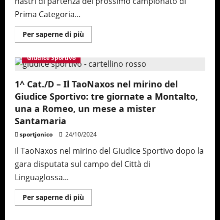
nastri di partenza del prossimo campionato di
Francesco
La
Prima Categoria...
Paglia
Maggiori
Per saperne di più
informazioni
1^ categoria
Città di Taormina
Giardini Naxos
su
Un
Giudice Sportivo
tecnico
dalla
filosofia
“zemaniana”
1^ Cat./D – Il TaoNaxos nel mirino del
per
Giudice Sportivo: tre giornate a Montalto,
il
TaoNaxos:
una a Romeo, un mese a mister
mister
Massimo
Santamaria
Salmeri
sportjonico
24/10/2024
Il TaoNaxos nel mirino del Giudice Sportivo dopo la
gara disputata sul campo del Città di
Linguaglossa...
Maggiori
Per saperne di più
informazioni
su
1^