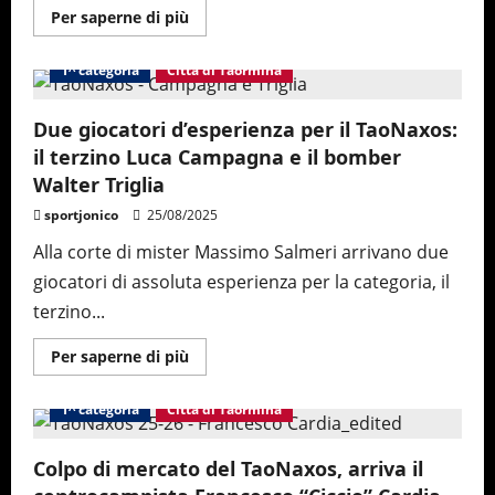
Maggiori
Per saperne di più
informazioni
su
Davide
1^ categoria
Città di Taormina
Palmeri:
“il
mio
ritorno?
Due giocatori d’esperienza per il TaoNaxos:
Una
il terzino Luca Campagna e il bomber
scommessa
da
Walter Triglia
vincere”
sportjonico
25/08/2025
Alla corte di mister Massimo Salmeri arrivano due
giocatori di assoluta esperienza per la categoria, il
terzino...
Maggiori
Per saperne di più
informazioni
su
Due
1^ categoria
Città di Taormina
giocatori
d’esperienza
per
il
Colpo di mercato del TaoNaxos, arriva il
TaoNaxos:
il