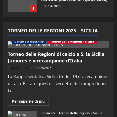
2026)
1
08/05/2026
"SportEmpire" in Podcast
Sport News
“SportEmpire” in Podcast: 29^
TORNEO DELLE REGIONI 2025 – SICILIA
Puntata (Martedi 28 Aprile 2026)
28/04/2026
Calcio a 5 Maschile
Torneo delle Regioni - Sicilia
2
Torneo delle Regioni di calcio a 5: la Sicilia
"SportEmpire" in Podcast
Juniores è vicecampione d’Italia
“SportEmpire” in Podcast: 28^
Puntata (Martedi 21 Aprile 2026)
sportjonico
02/05/2026
21/04/2026
La Rappresentativa Sicilia Under 19 è vicecampione
3
d'Italia. È stato questo il verdetto del campo dopo
"SportEmpire" in Podcast
Sport News
la...
“SportEmpire” in Podcast: 27^
Maggiori
Puntata (Martedi 14 Aprile 2026)
Per saperne di più
informazioni
su
15/04/2026
4
Torneo
Calcio a 5
Torneo delle Regioni - Sicilia
delle