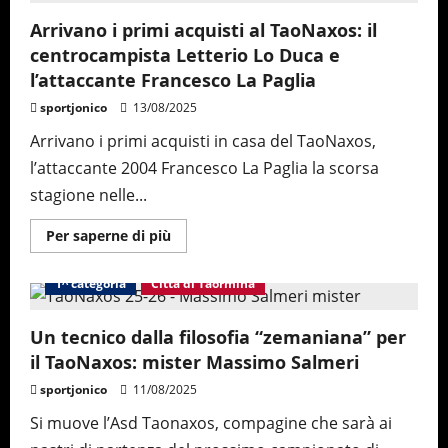
TaoNaxos:
il
Arrivano i primi acquisti al TaoNaxos: il
centrocampista
centrocampista Letterio Lo Duca e
Alessandro
Cacciola
l’attaccante Francesco La Paglia
e
l’attaccante
sportjonico
13/08/2025
Francesco
Bardetta
Arrivano i primi acquisti in casa del TaoNaxos,
l’attaccante 2004 Francesco La Paglia la scorsa
stagione nelle...
Maggiori
Per saperne di più
informazioni
su
Arrivano
1^ categoria
Città di Taormina
i
primi
acquisti
al
Un tecnico dalla filosofia “zemaniana” per
TaoNaxos:
il TaoNaxos: mister Massimo Salmeri
il
centrocampista
Letterio
sportjonico
11/08/2025
Lo
Duca
Si muove l’Asd Taonaxos, compagine che sarà ai
e
l’attaccante