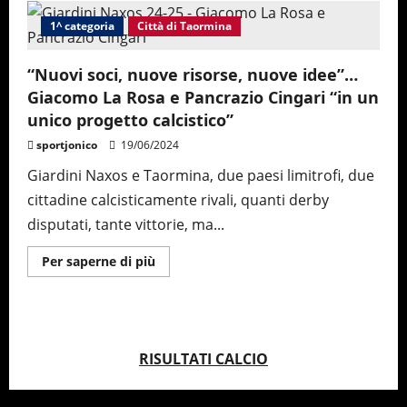
Cat./D
–
1^ categoria
Città di Taormina
Il
TaoNaxos
nel
mirino
“Nuovi soci, nuove risorse, nuove idee”…
del
Giacomo La Rosa e Pancrazio Cingari “in un
Giudice
Sportivo:
unico progetto calcistico”
tre
giornate
sportjonico
19/06/2024
a
Montalto,
una
Giardini Naxos e Taormina, due paesi limitrofi, due
a
cittadine calcisticamente rivali, quanti derby
Romeo,
un
disputati, tante vittorie, ma...
mese
a
mister
Maggiori
Per saperne di più
Santamaria
informazioni
su
“Nuovi
soci,
nuove
risorse,
nuove
RISULTATI CALCIO
idee”…
Giacomo
La
Rosa