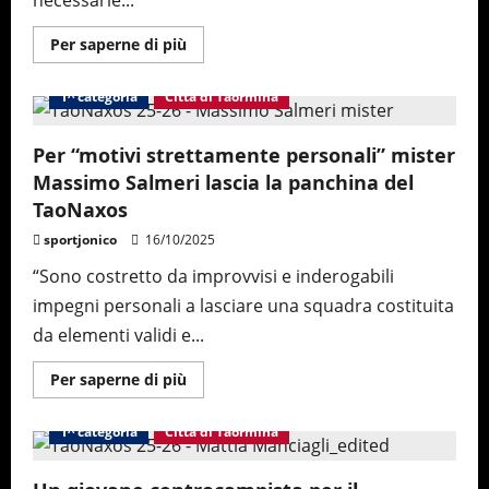
necessarie...
Maggiori
Per saperne di più
informazioni
su
A
1^ categoria
Città di Taormina
distanza
di
due
anni,
Per “motivi strettamente personali” mister
il
Massimo Salmeri lascia la panchina del
TaoNaxos
ufficializza
TaoNaxos
la
nuova
sportjonico
16/10/2025
denominazione
in
“Città
“Sono costretto da improvvisi e inderogabili
di
Taormina”
impegni personali a lasciare una squadra costituita
da elementi validi e...
Maggiori
Per saperne di più
informazioni
su
Per
1^ categoria
Città di Taormina
“motivi
strettamente
personali”
mister