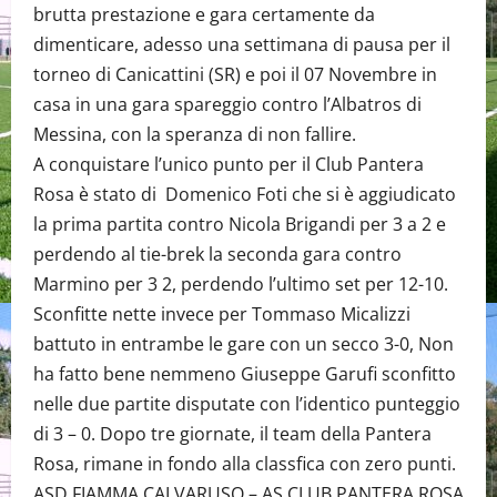
brutta prestazione e gara certamente da
dimenticare, adesso una settimana di pausa per il
torneo di Canicattini (SR) e poi il 07 Novembre in
casa in una gara spareggio contro l’Albatros di
Messina, con la speranza di non fallire.
A conquistare l’unico punto per il Club Pantera
Rosa è stato di Domenico Foti che si è aggiudicato
la prima partita contro Nicola Brigandi per 3 a 2 e
perdendo al tie-brek la seconda gara contro
Marmino per 3 2, perdendo l’ultimo set per 12-10.
Sconfitte nette invece per Tommaso Micalizzi
battuto in entrambe le gare con un secco 3-0, Non
ha fatto bene nemmeno Giuseppe Garufi sconfitto
nelle due partite disputate con l’identico punteggio
di 3 – 0. Dopo tre giornate, il team della Pantera
Rosa, rimane in fondo alla classfica con zero punti.
ASD FIAMMA CALVARUSO – AS CLUB PANTERA ROSA