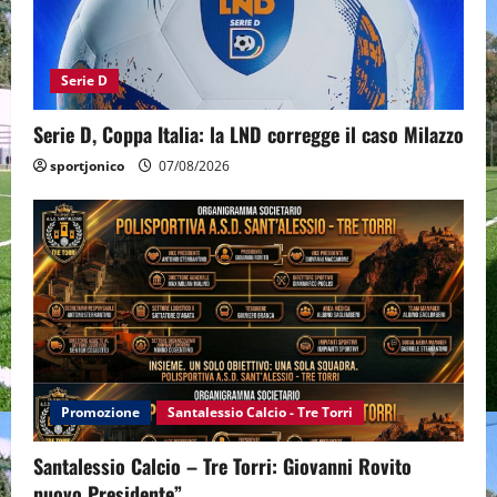
Serie D
Serie D, Coppa Italia: la LND corregge il caso Milazzo
sportjonico
07/08/2026
Promozione
Santalessio Calcio - Tre Torri
Santalessio Calcio – Tre Torri: Giovanni Rovito
nuovo Presidente”