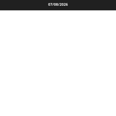
Salta
07/08/2026
al
contenuto