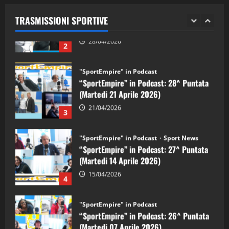
(Martedi 28 Aprile 2026)
TRASMISSIONI SPORTIVE
28/04/2026
2
"SportEmpire" in Podcast
“SportEmpire” in Podcast: 28^ Puntata
(Martedi 21 Aprile 2026)
21/04/2026
3
"SportEmpire" in Podcast
Sport News
“SportEmpire” in Podcast: 27^ Puntata
(Martedi 14 Aprile 2026)
15/04/2026
4
"SportEmpire" in Podcast
“SportEmpire” in Podcast: 26^ Puntata
(Martedi 07 Aprile 2026)
08/04/2026
5