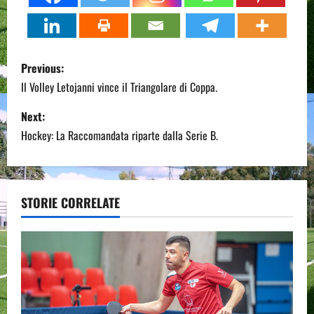
P
Previous:
o
Il Volley Letojanni vince il Triangolare di Coppa.
s
Next:
Hockey: La Raccomandata riparte dalla Serie B.
t
n
a
STORIE CORRELATE
v
i
g