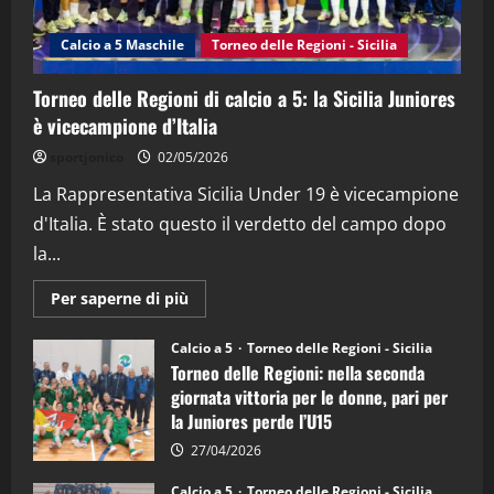
“SportEmpire” in Podcast: 27^ Puntata
(Martedi 14 Aprile 2026)
Calcio a 5 Maschile
Torneo delle Regioni - Sicilia
15/04/2026
4
Torneo delle Regioni di calcio a 5: la Sicilia Juniores
è vicecampione d’Italia
"SportEmpire" in Podcast
“SportEmpire” in Podcast: 26^ Puntata
sportjonico
02/05/2026
(Martedi 07 Aprile 2026)
La Rappresentativa Sicilia Under 19 è vicecampione
08/04/2026
5
d'Italia. È stato questo il verdetto del campo dopo
la...
Maggiori
Per saperne di più
informazioni
su
Torneo
Calcio a 5
Torneo delle Regioni - Sicilia
delle
Torneo delle Regioni: nella seconda
Regioni
di
giornata vittoria per le donne, pari per
calcio
la Juniores perde l’U15
a
5:
la
27/04/2026
Sicilia
Juniores
Calcio a 5
Torneo delle Regioni - Sicilia