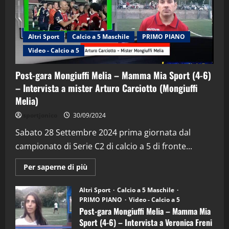
Altri Sport
Calcio a 5 Maschile
PRIMO PIANO
Video - Calcio a 5
Post-gara Mongiuffi Melia – Mamma Mia Sport (4-6)
– Intervista a mister Arturo Carciotto (Mongiuffi
Melia)
"SportEmpire" in Podcast
Sport News
sportjonico
30/09/2024
“SportEmpire” in Podcast: 29^ Puntata
(Martedi 28 Aprile 2026)
Sabato 28 Settembre 2024 prima giornata dal
campionato di Serie C2 di calcio a 5 di fronte...
28/04/2026
2
Maggiori
Per saperne di più
informazioni
"SportEmpire" in Podcast
su
“SportEmpire” in Podcast: 28^ Puntata
Post-
Altri Sport
Calcio a 5 Maschile
gara
(Martedi 21 Aprile 2026)
PRIMO PIANO
Video - Calcio a 5
Mongiuffi
Melia
Post-gara Mongiuffi Melia – Mamma Mia
21/04/2026
–
3
Sport (4-6) – Intervista a Veronica Freni
Mamma