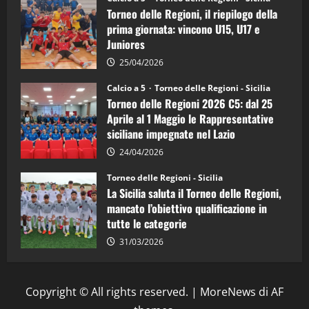
è
Torneo delle Regioni, il riepilogo della
vicecampione
d’Italia
prima giornata: vincono U15, U17 e
Juniores
25/04/2026
Calcio a 5
Torneo delle Regioni - Sicilia
Torneo delle Regioni 2026 C5: dal 25
Aprile al 1 Maggio le Rappresentative
siciliane impegnate nel Lazio
24/04/2026
Torneo delle Regioni - Sicilia
La Sicilia saluta il Torneo delle Regioni,
mancato l’obiettivo qualificazione in
tutte le categorie
31/03/2026
Copyright © All rights reserved.
|
MoreNews
di AF