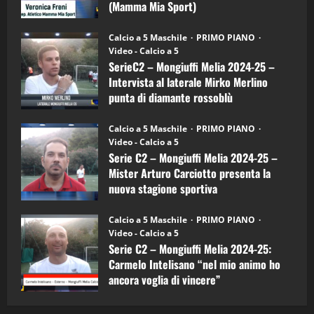
Mia
(Mamma Mia Sport)
Sport
"SportEmpire" in Podcast
Sport News
(4-
30/09/2024
6)
“SportEmpire” in Podcast: 27^ Puntata
Calcio a 5 Maschile
PRIMO PIANO
–
(Martedi 14 Aprile 2026)
Video - Calcio a 5
Intervista
a
SerieC2 – Mongiuffi Melia 2024-25 –
15/04/2026
mister
4
Intervista al laterale Mirko Merlino
Arturo
Carciotto
punta di diamante rossoblù
(Mongiuffi
Melia)
"SportEmpire" in Podcast
26/09/2024
“SportEmpire” in Podcast: 26^ Puntata
Calcio a 5 Maschile
PRIMO PIANO
(Martedi 07 Aprile 2026)
Video - Calcio a 5
Serie C2 – Mongiuffi Melia 2024-25 –
08/04/2026
5
Mister Arturo Carciotto presenta la
nuova stagione sportiva
"SportEmpire" in Podcast
11/09/2024
“SportEmpire” in Podcast: 30^ Puntata
Calcio a 5 Maschile
PRIMO PIANO
(Martedi 05 Maggio 2026)
Video - Calcio a 5
Serie C2 – Mongiuffi Melia 2024-25:
08/05/2026
1
Carmelo Intelisano “nel mio animo ho
ancora voglia di vincere”
"SportEmpire" in Podcast
Sport News
05/09/2024
“SportEmpire” in Podcast: 29^ Puntata