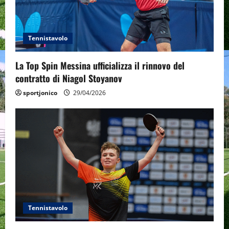
a
t
Tennistavolo
i
La Top Spin Messina ufficializza il rinnovo del
o
contratto di Niagol Stoyanov
n
sportjonico
29/04/2026
Tennistavolo