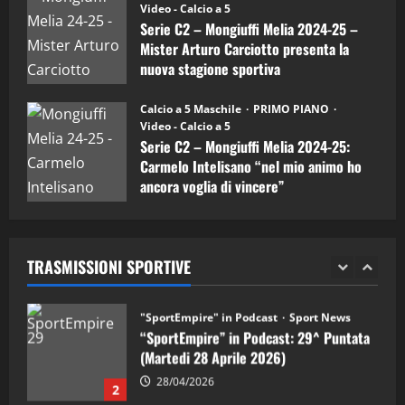
(Martedi 07 Aprile 2026)
Video - Calcio a 5
Serie C2 – Mongiuffi Melia 2024-25 –
08/04/2026
5
Mister Arturo Carciotto presenta la
nuova stagione sportiva
"SportEmpire" in Podcast
11/09/2024
“SportEmpire” in Podcast: 30^ Puntata
Calcio a 5 Maschile
PRIMO PIANO
(Martedi 05 Maggio 2026)
Video - Calcio a 5
Serie C2 – Mongiuffi Melia 2024-25:
08/05/2026
1
Carmelo Intelisano “nel mio animo ho
ancora voglia di vincere”
"SportEmpire" in Podcast
Sport News
05/09/2024
“SportEmpire” in Podcast: 29^ Puntata
(Martedi 28 Aprile 2026)
TRASMISSIONI SPORTIVE
28/04/2026
2
"SportEmpire" in Podcast
“SportEmpire” in Podcast: 28^ Puntata
(Martedi 21 Aprile 2026)
21/04/2026
3