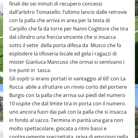
finali dei sei minuti di recupero concessi
dall’arbitro Tomasello: l’ultimo lancio dalle retrovie
con la palla che arriva in area per la testa di
Carpillo che fa da torre per Nanni Coglitore che tira
dal cilindro una freccia vincente che si insacca
sotto il sette della porta difesa da Musco che fa
esplodere la tifoseria locale ed gela i ragazzi di
mister Gianluca Mancuso che ormai si sentivano i
tre punti in tasca.
Gli ospiti si erano portati in vantaggio al 60’ con La
Rocca abile a sfruttare un rinvio corto del portiere
Burgio con la palla che arriva sui piedi del numero
10 ospite che dal limite tira in porta con il numero
uno ancora fuori dai pali con la palla che si insacca
in fondo al sacco. Termina in parità una gara non
molto spettacolare, giocata a ritmi bassi e
continuamente spezzettata, priva di emozioni nella