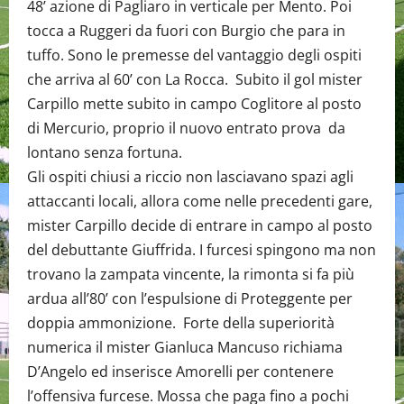
48’ azione di Pagliaro in verticale per Mento. Poi
tocca a Ruggeri da fuori con Burgio che para in
tuffo. Sono le premesse del vantaggio degli ospiti
che arriva al 60’ con La Rocca. Subito il gol mister
Carpillo mette subito in campo Coglitore al posto
di Mercurio, proprio il nuovo entrato prova da
lontano senza fortuna.
Gli ospiti chiusi a riccio non lasciavano spazi agli
attaccanti locali, allora come nelle precedenti gare,
mister Carpillo decide di entrare in campo al posto
del debuttante Giuffrida. I furcesi spingono ma non
trovano la zampata vincente, la rimonta si fa più
ardua all’80’ con l’espulsione di Proteggente per
doppia ammonizione. Forte della superiorità
numerica il mister Gianluca Mancuso richiama
D’Angelo ed inserisce Amorelli per contenere
l’offensiva furcese. Mossa che paga fino a pochi