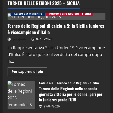
“SportEmpire” in Podcast: 29^ Puntata
TORNEO DELLE REGIONI 2025 – SICILIA
(Martedi 28 Aprile 2026)
28/04/2026
Calcio a 5 Maschile
Torneo delle Regioni - Sicilia
2
Torneo delle Regioni di calcio a 5: la Sicilia Juniores
"SportEmpire" in Podcast
è vicecampione d’Italia
“SportEmpire” in Podcast: 28^ Puntata
(Martedi 21 Aprile 2026)
sportjonico
02/05/2026
21/04/2026
La Rappresentativa Sicilia Under 19 è vicecampione
3
d'Italia. È stato questo il verdetto del campo dopo
"SportEmpire" in Podcast
Sport News
la...
“SportEmpire” in Podcast: 27^ Puntata
(Martedi 14 Aprile 2026)
Maggiori
Per saperne di più
informazioni
15/04/2026
su
4
Torneo
Calcio a 5
Torneo delle Regioni - Sicilia
delle
Torneo delle Regioni: nella seconda
Regioni
di
"SportEmpire" in Podcast
giornata vittoria per le donne, pari per
calcio
“SportEmpire” in Podcast: 26^ Puntata
la Juniores perde l’U15
a
5:
(Martedi 07 Aprile 2026)
la
27/04/2026
Sicilia
08/04/2026
5