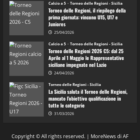
Juniores
Calcio a 5
Torneo delle Regioni - Sicilia
è
Torneo delle Regioni, il riepilogo della
vicecampione
d’Italia
prima giornata: vincono U15, U17 e
Juniores
25/04/2026
Calcio a 5
Torneo delle Regioni - Sicilia
Torneo delle Regioni 2026 C5: dal 25
Aprile al 1 Maggio le Rappresentative
siciliane impegnate nel Lazio
24/04/2026
Torneo delle Regioni - Sicilia
La Sicilia saluta il Torneo delle Regioni,
mancato l’obiettivo qualificazione in
tutte le categorie
31/03/2026
Copyright © All rights reserved.
|
MoreNews
di AF