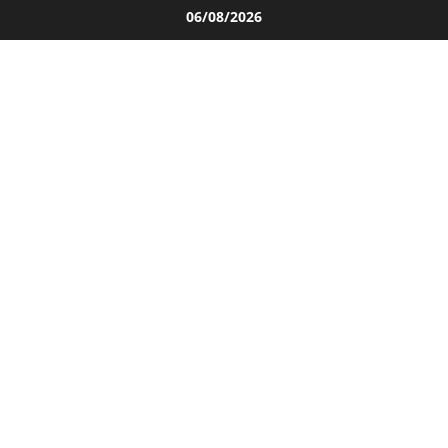
Salta
06/08/2026
al
contenuto