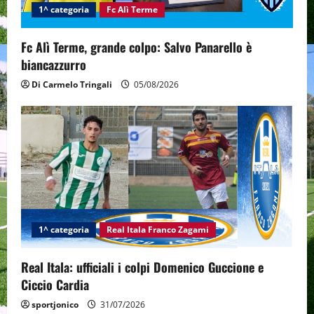
1^ categoria
Fc Alì Terme
o
n
Fc Alì Terme, grande colpo: Salvo Panarello è
biancazzurro
Di Carmelo Tringali
05/08/2026
1^ categoria
Real Itala Franco Zagami
Real Itala: ufficiali i colpi Domenico Guccione e
Ciccio Cardia
sportjonico
31/07/2026