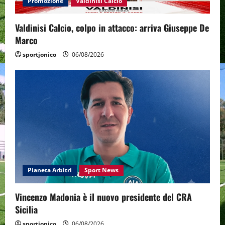
Promozione
Valdinisi Calcio
Valdinisi Calcio, colpo in attacco: arriva Giuseppe De
Marco
sportjonico
06/08/2026
Pianeta Arbitri
Sport News
Vincenzo Madonia è il nuovo presidente del CRA
Sicilia
sportjonico
06/08/2026