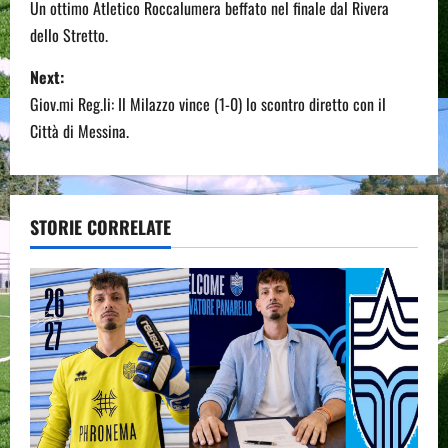
o
Un ottimo Atletico Roccalumera beffato nel finale dal Rivera
dello Stretto.
s
Next:
t
Giov.mi Reg.li: Il Milazzo vince (1-0) lo scontro diretto con il
n
Città di Messina.
a
v
STORIE CORRELATE
i
g
a
t
i