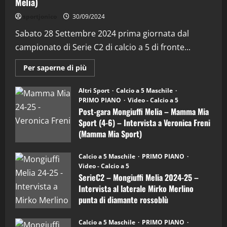
Melia)
"SportEmpire" in Podcast
Sport News
sportjonico
30/09/2024
“SportEmpire” in Podcast: 29^ Puntata
(Martedi 28 Aprile 2026)
Sabato 28 Settembre 2024 prima giornata dal
campionato di Serie C2 di calcio a 5 di fronte...
28/04/2026
2
Maggiori
Per saperne di più
informazioni
"SportEmpire" in Podcast
su
“SportEmpire” in Podcast: 28^ Puntata
Post-
Altri Sport
Calcio a 5 Maschile
gara
(Martedi 21 Aprile 2026)
PRIMO PIANO
Video - Calcio a 5
Mongiuffi
Melia
Post-gara Mongiuffi Melia – Mamma Mia
21/04/2026
–
3
Sport (4-6) – Intervista a Veronica Freni
Mamma
Mia
(Mamma Mia Sport)
Sport
"SportEmpire" in Podcast
Sport News
(4-
30/09/2024
6)
“SportEmpire” in Podcast: 27^ Puntata
Calcio a 5 Maschile
PRIMO PIANO
–
(Martedi 14 Aprile 2026)
Video - Calcio a 5
Intervista
a
SerieC2 – Mongiuffi Melia 2024-25 –
15/04/2026
mister
4
Intervista al laterale Mirko Merlino
Arturo
Carciotto
punta di diamante rossoblù
(Mongiuffi
Melia)
"SportEmpire" in Podcast
26/09/2024
“SportEmpire” in Podcast: 26^ Puntata
Calcio a 5 Maschile
PRIMO PIANO