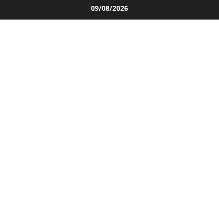
Salta
09/08/2026
al
contenuto