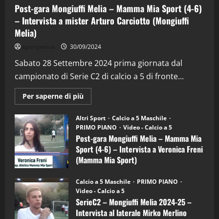
Post-gara Mongiuffi Melia – Mamma Mia Sport (4-6)
– Intervista a mister Arturo Carciotto (Mongiuffi
Melia)
"SportEmpire" in Podcast
Sport News
sportjonico
30/09/2024
“SportEmpire” in Podcast: 29^ Puntata
(Martedi 28 Aprile 2026)
Sabato 28 Settembre 2024 prima giornata dal
campionato di Serie C2 di calcio a 5 di fronte...
28/04/2026
2
Maggiori
Per saperne di più
informazioni
"SportEmpire" in Podcast
su
“SportEmpire” in Podcast: 28^ Puntata
Post-
Altri Sport
Calcio a 5 Maschile
gara
(Martedi 21 Aprile 2026)
PRIMO PIANO
Video - Calcio a 5
Mongiuffi
Melia
Post-gara Mongiuffi Melia – Mamma Mia
21/04/2026
–
3
Sport (4-6) – Intervista a Veronica Freni
Mamma
Mia
(Mamma Mia Sport)
Sport
"SportEmpire" in Podcast
Sport News
(4-
30/09/2024
6)
“SportEmpire” in Podcast: 27^ Puntata
Calcio a 5 Maschile
PRIMO PIANO
–
(Martedi 14 Aprile 2026)
Video - Calcio a 5
Intervista
a
SerieC2 – Mongiuffi Melia 2024-25 –
15/04/2026
mister
4
Intervista al laterale Mirko Merlino
Arturo
Carciotto