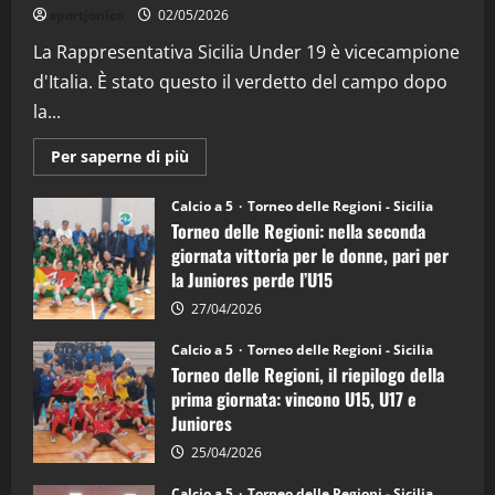
“SportEmpire” in Podcast: 26^ Puntata
sportjonico
02/05/2026
(Martedi 07 Aprile 2026)
La Rappresentativa Sicilia Under 19 è vicecampione
08/04/2026
5
d'Italia. È stato questo il verdetto del campo dopo
la...
Maggiori
Per saperne di più
informazioni
su
Torneo
Calcio a 5
Torneo delle Regioni - Sicilia
delle
Torneo delle Regioni: nella seconda
Regioni
di
giornata vittoria per le donne, pari per
calcio
la Juniores perde l’U15
a
5:
la
27/04/2026
Sicilia
Juniores
Calcio a 5
Torneo delle Regioni - Sicilia
è
Torneo delle Regioni, il riepilogo della
vicecampione
d’Italia
prima giornata: vincono U15, U17 e
Juniores
25/04/2026
Calcio a 5
Torneo delle Regioni - Sicilia