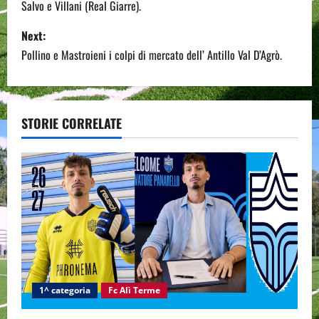
Salvo e Villani (Real Giarre).
s
Next:
t
Pollino e Mastroieni i colpi di mercato dell’ Antillo Val D’Agrò.
n
a
STORIE CORRELATE
v
i
g
a
t
i
1^ categoria
Fc Alì Terme