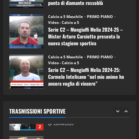
punta di diamante rossoblù
(Mongiuffi
Melia)
"SportEmpire" in Podcast
26/09/2024
“SportEmpire” in Podcast: 26^ Puntata
Calcio a 5 Maschile
PRIMO PIANO
(Martedi 07 Aprile 2026)
Video - Calcio a 5
Serie C2 – Mongiuffi Melia 2024-25 –
08/04/2026
5
Mister Arturo Carciotto presenta la
nuova stagione sportiva
"SportEmpire" in Podcast
11/09/2024
“SportEmpire” in Podcast: 30^ Puntata
Calcio a 5 Maschile
PRIMO PIANO
(Martedi 05 Maggio 2026)
Video - Calcio a 5
Serie C2 – Mongiuffi Melia 2024-25:
08/05/2026
1
Carmelo Intelisano “nel mio animo ho
ancora voglia di vincere”
"SportEmpire" in Podcast
Sport News
05/09/2024
“SportEmpire” in Podcast: 29^ Puntata
(Martedi 28 Aprile 2026)
TRASMISSIONI SPORTIVE
28/04/2026
2
"SportEmpire" in Podcast
“SportEmpire” in Podcast: 28^ Puntata