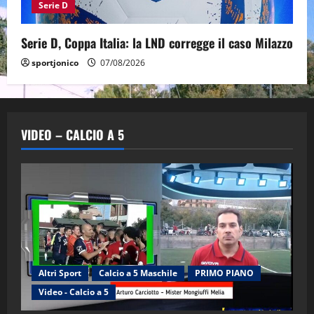
Serie D
Serie D, Coppa Italia: la LND corregge il caso Milazzo
sportjonico
07/08/2026
VIDEO – CALCIO A 5
Altri Sport
Calcio a 5 Maschile
PRIMO PIANO
Video - Calcio a 5