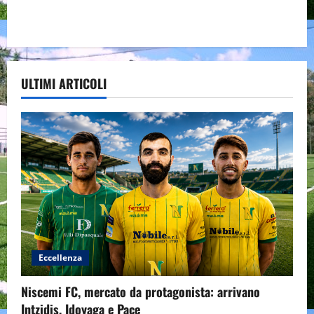
ULTIMI ARTICOLI
Eccellenza
Niscemi FC, mercato da protagonista: arrivano
Intzidis, Idoyaga e Pace