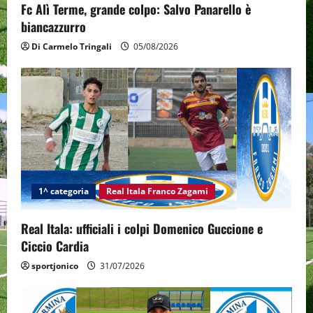
o
Fc Alì Terme, grande colpo: Salvo Panarello è
n
biancazzurro
Di Carmelo Tringali
05/08/2026
1^ categoria
Real Itala Franco Zagami
Real Itala: ufficiali i colpi Domenico Guccione e
Ciccio Cardia
sportjonico
31/07/2026