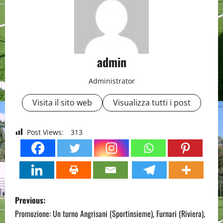
admin
Administrator
Visita il sito web
Visualizza tutti i post
Post Views:
313
P
Previous:
o
Promozione: Un turno Angrisani (Sportinsieme), Furnari (Riviera),