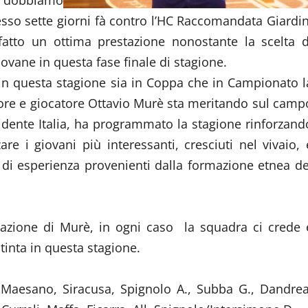
, dobbiamo
esso sette giorni fà contro l’HC Raccomandata Giardin
fatto un ottima prestazione nonostante la scelta d
vane in questa fase finale di stagione.
 in questa stagione sia in Coppa che in Campionato l
atore e giocatore Ottavio Murè sta meritando sul camp
esidente Italia, ha programmato la stagione rinforzand
re i giovani più interessanti, cresciuti nel vivaio, 
i di esperienza provenienti dalla formazione etnea de
mazione di Murè, in ogni caso la squadra ci crede 
tinta in questa stagione.
,Maesano, Siracusa, Spignolo A., Subba G., Dandrea