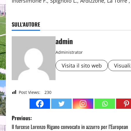
Intersimone F., Spignolo L., Ardizzone, La Torre ,
SULL'AUTORE
admin
Administrator
Visita il sito web
Visuali
Post Views:
230
P
Previous:
Il furcese Lorenzo Rigano convocato in azzurro per l’European