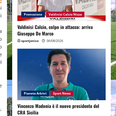
i
Promozione
Valdinisi Calcio Nizza
i
Valdinisi Calcio, colpo in attacco: arriva
a
Giuseppe De Marco
o
sportjonico
06/08/2026
o
e
l
e
Pianeta Arbitri
Sport News
Vincenzo Madonia è il nuovo presidente del
,
CRA Sicilia