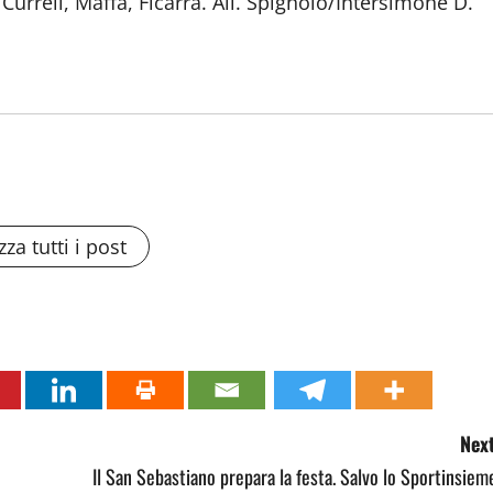
 Curreli, Maffa, Ficarra. All. Spignolo/Intersimone D.
zza tutti i post
Next
Il San Sebastiano prepara la festa. Salvo lo Sportinsiem