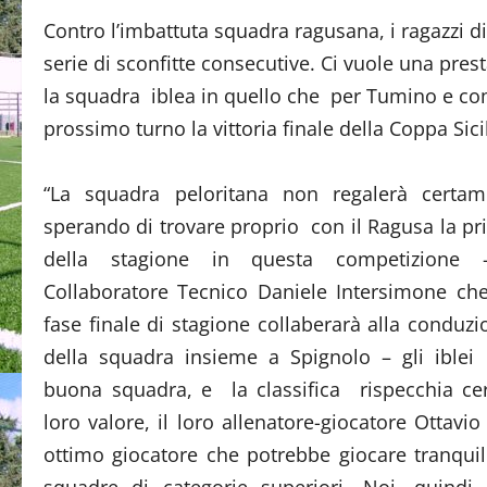
Contro l’imbattuta squadra ragusana, i ragazzi d
serie di sconfitte consecutive. Ci vuole una prest
la squadra iblea in quello che per Tumino e com
prossimo turno la vittoria finale della Coppa Sic
“La squadra peloritana non regalerà certam
sperando di trovare proprio con il Ragusa la pri
della stagione in questa competizione 
Collaboratore Tecnico Daniele Intersimone ch
fase finale di stagione collaberarà alla conduzi
della squadra insieme a Spignolo – gli ible
buona squadra, e la classifica rispecchia ce
loro valore, il loro allenatore-giocatore Ottavi
ottimo giocatore che potrebbe giocare tranqui