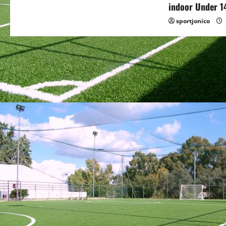
o
indoor Under 1
sportjonico
n