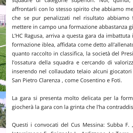
squadre di categorie superiori. Noi, quindi
affrontarli con lo stesso spirito che abbiamo m
che se pur penalizzati nel risultato abbiamo 
mettere in campo una formazione abbastanza gio
L’HC Ragusa, arriva a questa gara da imbattuta
formazione iblea, affidata come detto all’allen
quanto raccolto in classifica, la società del Pr
l’ossatura della squadra e cercando di valorizza
inserendo nel collaudato telaio alcuni giocator
San Pietro Clarenza , come Cosentino e Foti.
La gara si presenta molto delicata per la for
giocherà la gara con la grinta che l’ha contraddis
Questi i convocati del Cus Messina: Subba F. 