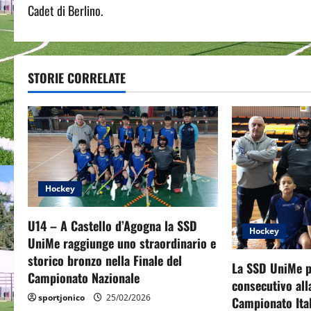
o
Cadet di Berlino.
s
t
STORIE CORRELATE
n
a
v
i
Hockey
g
U14 – A Castello d’Agogna la SSD
a
Hockey
UniMe raggiunge uno straordinario e
t
storico bronzo nella Finale del
La SSD UniMe p
Campionato Nazionale
consecutivo all
i
sportjonico
25/02/2026
Campionato Ita