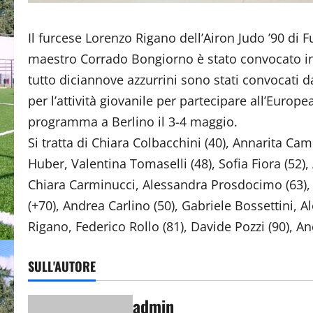
Il furcese Lorenzo Rigano dell’Airon Judo ’90 di F
maestro Corrado Bongiorno è stato convocato in
tutto diciannove azzurrini sono stati convocati
per l’attività giovanile per partecipare all’Europ
programma a Berlino il 3-4 maggio.
Si tratta di Chiara Colbacchini (40), Annarita Ca
Huber, Valentina Tomaselli (48), Sofia Fiora (52), 
Chiara Carminucci, Alessandra Prosdocimo (63), F
(+70), Andrea Carlino (50), Gabriele Bossettini, A
Rigano, Federico Rollo (81), Davide Pozzi (90), A
SULL'AUTORE
admin