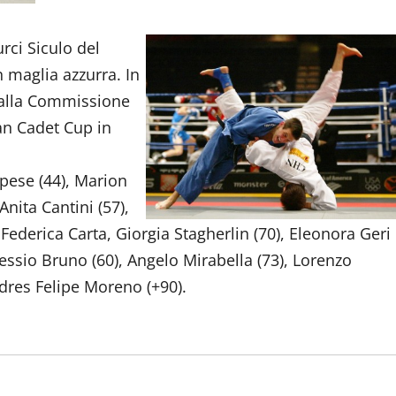
urci Siculo del
 maglia azzurra. In
 dalla Commissione
ean Cadet Cup in
mpese (44), Marion
Anita Cantini (57),
ederica Carta, Giorgia Stagherlin (70), Eleonora Geri
lessio Bruno (60), Angelo Mirabella (73), Lorenzo
ndres Felipe Moreno (+90).