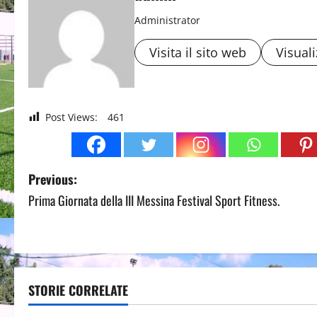
Administrator
Visita il sito web
Visuali
Post Views:
461
P
Previous:
Prima Giornata della III Messina Festival Sport Fitness.
o
s
t
STORIE CORRELATE
n