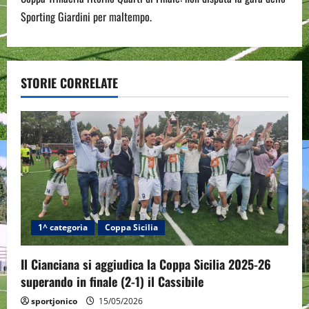
n
Sporting Giardini per maltempo.
a
v
STORIE CORRELATE
i
g
a
t
i
1^ categoria
Coppa Sicilia
o
Il Cianciana si aggiudica la Coppa Sicilia 2025-26
n
superando in finale (2-1) il Cassibile
sportjonico
15/05/2026