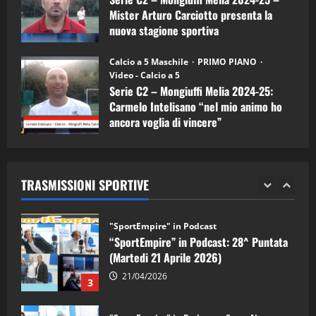
08/04/2026
5
Mister Arturo Carciotto presenta la
nuova stagione sportiva
"SportEmpire" in Podcast
11/09/2024
“SportEmpire” in Podcast: 30^ Puntata
Calcio a 5 Maschile
PRIMO PIANO
(Martedi 05 Maggio 2026)
Video - Calcio a 5
Serie C2 – Mongiuffi Melia 2024-25:
08/05/2026
1
Carmelo Intelisano “nel mio animo ho
ancora voglia di vincere”
"SportEmpire" in Podcast
Sport News
05/09/2024
“SportEmpire” in Podcast: 29^ Puntata
(Martedi 28 Aprile 2026)
TRASMISSIONI SPORTIVE
28/04/2026
2
"SportEmpire" in Podcast
“SportEmpire” in Podcast: 28^ Puntata
(Martedi 21 Aprile 2026)
21/04/2026
3