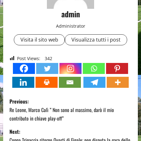
admin
Administrator
Visita il sito web
Visualizza tutti i post
Post Views:
342
P
Previous:
o
Re Leone, Marco Calì ” Non sono al massimo, darò il mio
contributo in chiave play-off”
s
Next:
t
Coppa Trinacria ritorno Quarti di Finale: non disputa la gara dello