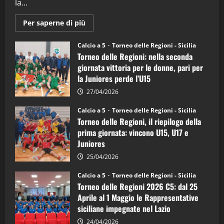
la...
Maggiori
Per saperne di più
informazioni
su
Torneo
Calcio a 5
Torneo delle Regioni - Sicilia
delle
Torneo delle Regioni: nella seconda
Regioni
di
giornata vittoria per le donne, pari per
calcio
la Juniores perde l’U15
a
5:
la
27/04/2026
Sicilia
Juniores
Calcio a 5
Torneo delle Regioni - Sicilia
è
Torneo delle Regioni, il riepilogo della
vicecampione
d’Italia
prima giornata: vincono U15, U17 e
Juniores
25/04/2026
Calcio a 5
Torneo delle Regioni - Sicilia
Torneo delle Regioni 2026 C5: dal 25
Aprile al 1 Maggio le Rappresentative
siciliane impegnate nel Lazio
24/04/2026