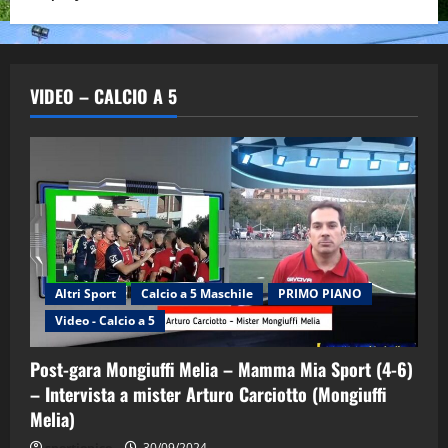
VIDEO – CALCIO A 5
Altri Sport
Calcio a 5 Maschile
PRIMO PIANO
Video - Calcio a 5
Post-gara Mongiuffi Melia – Mamma Mia Sport (4-6)
– Intervista a mister Arturo Carciotto (Mongiuffi
Melia)
"SportEmpire" in Podcast
Sport News
sportjonico
30/09/2024