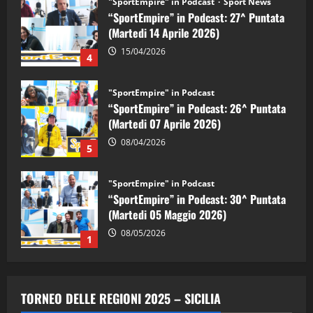
"SportEmpire" in Podcast
Sport News
“SportEmpire” in Podcast: 27^ Puntata
(Martedi 14 Aprile 2026)
15/04/2026
4
"SportEmpire" in Podcast
“SportEmpire” in Podcast: 26^ Puntata
(Martedi 07 Aprile 2026)
08/04/2026
5
"SportEmpire" in Podcast
“SportEmpire” in Podcast: 30^ Puntata
(Martedi 05 Maggio 2026)
08/05/2026
1
"SportEmpire" in Podcast
Sport News
“SportEmpire” in Podcast: 29^ Puntata
TORNEO DELLE REGIONI 2025 – SICILIA
(Martedi 28 Aprile 2026)