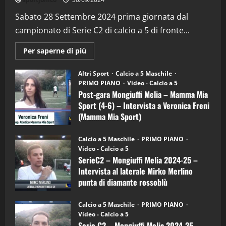
“SportEmpire” in Podcast: 29^ Puntata
(Martedi 28 Aprile 2026)
Sabato 28 Settembre 2024 prima giornata dal
campionato di Serie C2 di calcio a 5 di fronte...
28/04/2026
2
Maggiori
Per saperne di più
informazioni
"SportEmpire" in Podcast
su
“SportEmpire” in Podcast: 28^ Puntata
Post-
Altri Sport
Calcio a 5 Maschile
gara
(Martedi 21 Aprile 2026)
PRIMO PIANO
Video - Calcio a 5
Mongiuffi
Melia
Post-gara Mongiuffi Melia – Mamma Mia
21/04/2026
–
3
Sport (4-6) – Intervista a Veronica Freni
Mamma
Mia
(Mamma Mia Sport)
Sport
"SportEmpire" in Podcast
Sport News
(4-
30/09/2024
6)
“SportEmpire” in Podcast: 27^ Puntata
Calcio a 5 Maschile
PRIMO PIANO
–
(Martedi 14 Aprile 2026)
Video - Calcio a 5
Intervista
a
SerieC2 – Mongiuffi Melia 2024-25 –
15/04/2026
mister
4
Intervista al laterale Mirko Merlino
Arturo
Carciotto
punta di diamante rossoblù
(Mongiuffi
Melia)
"SportEmpire" in Podcast
26/09/2024
“SportEmpire” in Podcast: 26^ Puntata
Calcio a 5 Maschile
PRIMO PIANO
(Martedi 07 Aprile 2026)
Video - Calcio a 5
Serie C2 – Mongiuffi Melia 2024-25 –