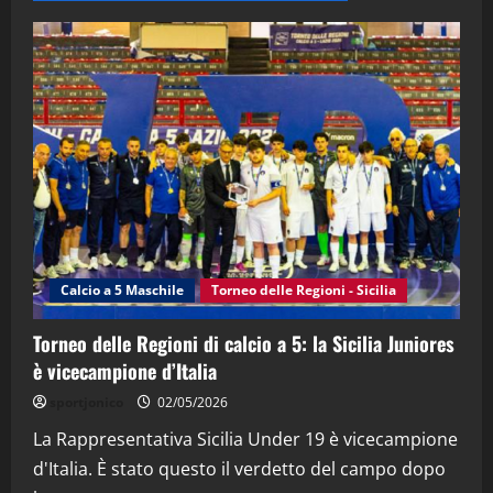
28/04/2026
2
"SportEmpire" in Podcast
“SportEmpire” in Podcast: 28^ Puntata
(Martedi 21 Aprile 2026)
21/04/2026
3
"SportEmpire" in Podcast
Sport News
“SportEmpire” in Podcast: 27^ Puntata
(Martedi 14 Aprile 2026)
Calcio a 5 Maschile
Torneo delle Regioni - Sicilia
15/04/2026
4
Torneo delle Regioni di calcio a 5: la Sicilia Juniores
è vicecampione d’Italia
"SportEmpire" in Podcast
“SportEmpire” in Podcast: 26^ Puntata
sportjonico
02/05/2026
(Martedi 07 Aprile 2026)
La Rappresentativa Sicilia Under 19 è vicecampione
08/04/2026
5
d'Italia. È stato questo il verdetto del campo dopo