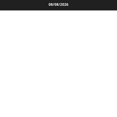
Salta
08/08/2026
al
contenuto