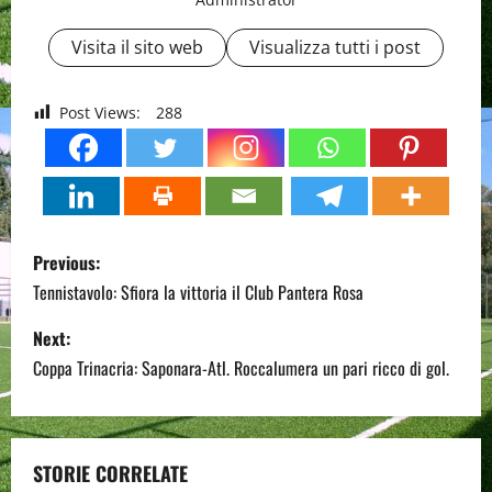
Visita il sito web
Visualizza tutti i post
Post Views:
288
P
Previous:
o
Tennistavolo: Sfiora la vittoria il Club Pantera Rosa
s
Next:
Coppa Trinacria: Saponara-Atl. Roccalumera un pari ricco di gol.
t
n
a
STORIE CORRELATE