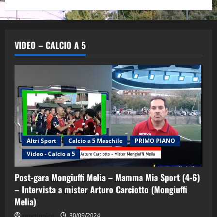
VIDEO – CALCIO A 5
Altri Sport
Calcio a 5 Maschile
PRIMO PIANO
Video - Calcio a 5
Post-gara Mongiuffi Melia – Mamma Mia Sport (4-6)
– Intervista a mister Arturo Carciotto (Mongiuffi
Melia)
"SportEmpire" in Podcast
Sport News
sportjonico
30/09/2024