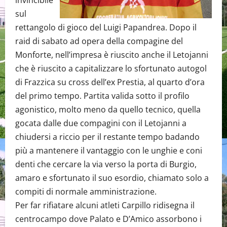
invincibile
sul
rettangolo di gioco del Luigi Papandrea. Dopo il
raid di sabato ad opera della compagine del
Monforte, nell’impresa è riuscito anche il Letojanni
che è riuscito a capitalizzare lo sfortunato autogol
di Frazzica su cross dell’ex Prestia, al quarto d’ora
del primo tempo. Partita valida sotto il profilo
agonistico, molto meno da quello tecnico, quella
gocata dalle due compagini con il Letojanni a
chiudersi a riccio per il restante tempo badando
più a mantenere il vantaggio con le unghie e coni
denti che cercare la via verso la porta di Burgio,
amaro e sfortunato il suo esordio, chiamato solo a
compiti di normale amministrazione.
Per far rifiatare alcuni atleti Carpillo ridisegna il
centrocampo dove Palato e D’Amico assorbono i