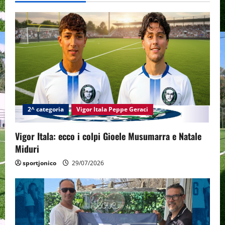
v
i
g
a
t
2^ categoria
Vigor Itala Peppe Geraci
i
Vigor Itala: ecco i colpi Gioele Musumarra e Natale
o
Miduri
n
sportjonico
29/07/2026