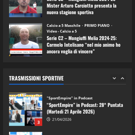
5
Mister Arturo Carciotto presenta la
nuova stagione sportiva
"SportEmpire" in Podcast
11/09/2024
“SportEmpire” in Podcast: 30^ Puntata
Calcio a 5 Maschile
PRIMO PIANO
(Martedi 05 Maggio 2026)
Video - Calcio a 5
Serie C2 – Mongiuffi Melia 2024-25:
08/05/2026
1
Carmelo Intelisano “nel mio animo ho
ancora voglia di vincere”
"SportEmpire" in Podcast
Sport News
05/09/2024
“SportEmpire” in Podcast: 29^ Puntata
(Martedi 28 Aprile 2026)
TRASMISSIONI SPORTIVE
28/04/2026
2
"SportEmpire" in Podcast
“SportEmpire” in Podcast: 28^ Puntata
(Martedi 21 Aprile 2026)
21/04/2026
3
"SportEmpire" in Podcast
Sport News