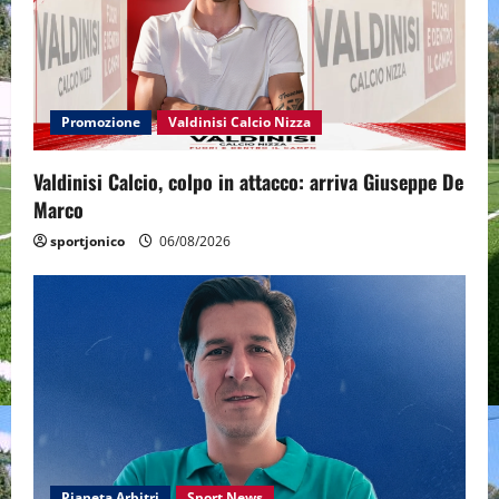
Promozione
Valdinisi Calcio Nizza
Valdinisi Calcio, colpo in attacco: arriva Giuseppe De
Marco
sportjonico
06/08/2026
Pianeta Arbitri
Sport News