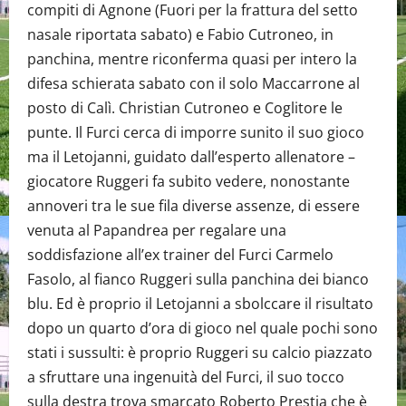
compiti di Agnone (Fuori per la frattura del setto
nasale riportata sabato) e Fabio Cutroneo, in
panchina, mentre riconferma quasi per intero la
difesa schierata sabato con il solo Maccarrone al
posto di Calì. Christian Cutroneo e Coglitore le
punte. Il Furci cerca di imporre sunito il suo gioco
ma il Letojanni, guidato dall’esperto allenatore –
giocatore Ruggeri fa subito vedere, nonostante
annoveri tra le sue fila diverse assenze, di essere
venuta al Papandrea per regalare una
soddisfazione all’ex trainer del Furci Carmelo
Fasolo, al fianco Ruggeri sulla panchina dei bianco
blu. Ed è proprio il Letojanni a sbolccare il risultato
dopo un quarto d’ora di gioco nel quale pochi sono
stati i sussulti: è proprio Ruggeri su calcio piazzato
a sfruttare una ingenuità del Furci, il suo tocco
sulla destra trova smarcato Roberto Prestia che è