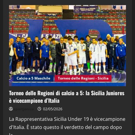
28/04/2026
2
"SportEmpire" in Podcast
“SportEmpire” in Podcast: 28^ Puntata
(Martedi 21 Aprile 2026)
21/04/2026
3
"SportEmpire" in Podcast
Sport News
“SportEmpire” in Podcast: 27^ Puntata
(Martedi 14 Aprile 2026)
Calcio a 5 Maschile
Torneo delle Regioni - Sicilia
15/04/2026
4
Torneo delle Regioni di calcio a 5: la Sicilia Juniores
è vicecampione d’Italia
"SportEmpire" in Podcast
“SportEmpire” in Podcast: 26^ Puntata
sportjonico
02/05/2026
(Martedi 07 Aprile 2026)
La Rappresentativa Sicilia Under 19 è vicecampione
08/04/2026
5
d'Italia. È stato questo il verdetto del campo dopo