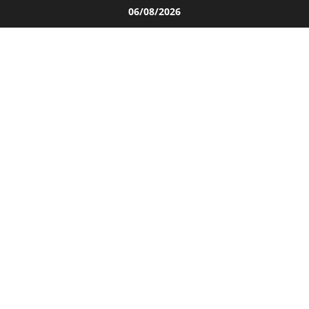
Salta
06/08/2026
al
contenuto