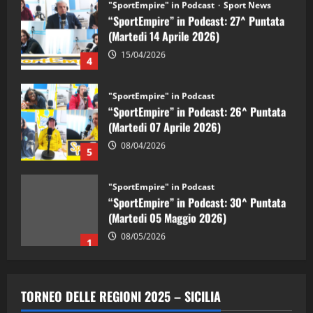
“SportEmpire” in Podcast: 27^ Puntata
(Martedi 14 Aprile 2026)
15/04/2026
4
"SportEmpire" in Podcast
“SportEmpire” in Podcast: 26^ Puntata
(Martedi 07 Aprile 2026)
08/04/2026
5
"SportEmpire" in Podcast
“SportEmpire” in Podcast: 30^ Puntata
(Martedi 05 Maggio 2026)
08/05/2026
1
"SportEmpire" in Podcast
Sport News
“SportEmpire” in Podcast: 29^ Puntata
TORNEO DELLE REGIONI 2025 – SICILIA
(Martedi 28 Aprile 2026)