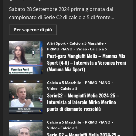
“SportEmpire” in Podcast: 29^ Puntata
(Martedi 28 Aprile 2026)
Sabato 28 Settembre 2024 prima giornata dal
campionato di Serie C2 di calcio a 5 di fronte...
28/04/2026
2
Maggiori
Per saperne di più
informazioni
"SportEmpire" in Podcast
su
“SportEmpire” in Podcast: 28^ Puntata
Post-
Altri Sport
Calcio a 5 Maschile
gara
(Martedi 21 Aprile 2026)
PRIMO PIANO
Video - Calcio a 5
Mongiuffi
Melia
Post-gara Mongiuffi Melia – Mamma Mia
21/04/2026
–
3
Sport (4-6) – Intervista a Veronica Freni
Mamma
Mia
(Mamma Mia Sport)
Sport
"SportEmpire" in Podcast
Sport News
(4-
30/09/2024
6)
“SportEmpire” in Podcast: 27^ Puntata
Calcio a 5 Maschile
PRIMO PIANO
–
(Martedi 14 Aprile 2026)
Video - Calcio a 5
Intervista
a
SerieC2 – Mongiuffi Melia 2024-25 –
15/04/2026
mister
4
Intervista al laterale Mirko Merlino
Arturo
Carciotto
punta di diamante rossoblù
(Mongiuffi
Melia)
"SportEmpire" in Podcast
26/09/2024
“SportEmpire” in Podcast: 26^ Puntata
Calcio a 5 Maschile
PRIMO PIANO
(Martedi 07 Aprile 2026)
Video - Calcio a 5
Serie C2 – Mongiuffi Melia 2024-25 –
08/04/2026