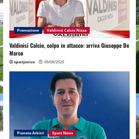
Promozione
Valdinisi Calcio Nizza
Valdinisi Calcio, colpo in attacco: arriva Giuseppe De
Marco
sportjonico
06/08/2026
Pianeta Arbitri
Sport News