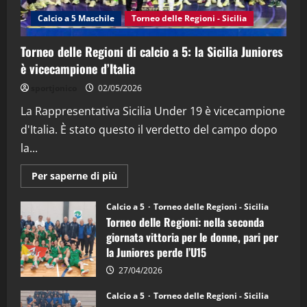
(Martedi 14 Aprile 2026)
Calcio a 5 Maschile
Torneo delle Regioni - Sicilia
15/04/2026
4
Torneo delle Regioni di calcio a 5: la Sicilia Juniores
è vicecampione d’Italia
"SportEmpire" in Podcast
“SportEmpire” in Podcast: 26^ Puntata
sportjonico
02/05/2026
(Martedi 07 Aprile 2026)
La Rappresentativa Sicilia Under 19 è vicecampione
08/04/2026
5
d'Italia. È stato questo il verdetto del campo dopo
la...
Maggiori
Per saperne di più
informazioni
su
Torneo
Calcio a 5
Torneo delle Regioni - Sicilia
delle
Torneo delle Regioni: nella seconda
Regioni
di
giornata vittoria per le donne, pari per
calcio
la Juniores perde l’U15
a
5:
la
27/04/2026
Sicilia
Juniores
Calcio a 5
Torneo delle Regioni - Sicilia
è