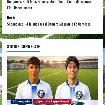
o
Una prodezza di Milazzo consente al Sacro Cuore di superare
l’Atl. Roccalumera.
s
Next:
t
Si conclude 1-1 la sfida tra il Camaro Messina e Fc Contesse.
n
a
STORIE CORRELATE
v
i
g
a
t
i
2^ categoria
Vigor Itala Peppe Geraci