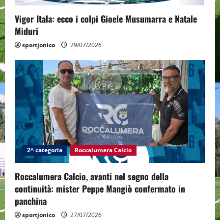
o
Vigor Itala: ecco i colpi Gioele Musumarra e Natale
n
Miduri
sportjonico
29/07/2026
2^ categoria
Roccalumera Calcio
Roccalumera Calcio, avanti nel segno della
continuità: mister Peppe Mangiò confermato in
panchina
sportjonico
27/07/2026