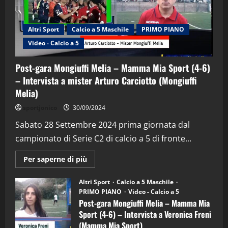
Altri Sport
Calcio a 5 Maschile
PRIMO PIANO
Video - Calcio a 5
Post-gara Mongiuffi Melia – Mamma Mia Sport (4-6)
– Intervista a mister Arturo Carciotto (Mongiuffi
Melia)
"SportEmpire" in Podcast
Sport News
sportjonico
30/09/2024
“SportEmpire” in Podcast: 29^ Puntata
(Martedi 28 Aprile 2026)
Sabato 28 Settembre 2024 prima giornata dal
campionato di Serie C2 di calcio a 5 di fronte...
28/04/2026
2
Maggiori
Per saperne di più
informazioni
"SportEmpire" in Podcast
su
“SportEmpire” in Podcast: 28^ Puntata
Post-
Altri Sport
Calcio a 5 Maschile
gara
(Martedi 21 Aprile 2026)
PRIMO PIANO
Video - Calcio a 5
Mongiuffi
Melia
Post-gara Mongiuffi Melia – Mamma Mia
21/04/2026
–
3
Sport (4-6) – Intervista a Veronica Freni
Mamma
Mia
(Mamma Mia Sport)