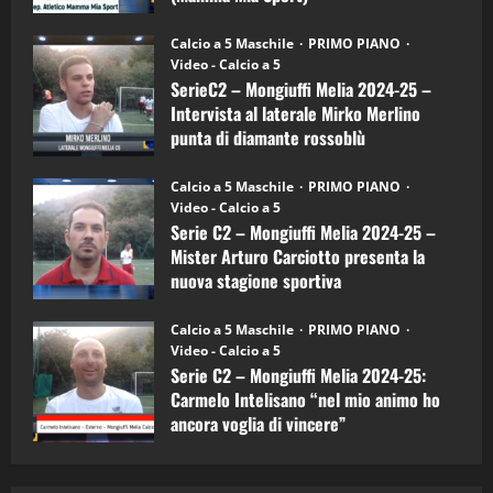
Sport
"SportEmpire" in Podcast
Sport News
(4-
30/09/2024
6)
“SportEmpire” in Podcast: 27^ Puntata
Calcio a 5 Maschile
PRIMO PIANO
–
(Martedi 14 Aprile 2026)
Video - Calcio a 5
Intervista
a
SerieC2 – Mongiuffi Melia 2024-25 –
15/04/2026
mister
4
Intervista al laterale Mirko Merlino
Arturo
Carciotto
punta di diamante rossoblù
(Mongiuffi
Melia)
"SportEmpire" in Podcast
26/09/2024
“SportEmpire” in Podcast: 26^ Puntata
Calcio a 5 Maschile
PRIMO PIANO
(Martedi 07 Aprile 2026)
Video - Calcio a 5
Serie C2 – Mongiuffi Melia 2024-25 –
08/04/2026
5
Mister Arturo Carciotto presenta la
nuova stagione sportiva
"SportEmpire" in Podcast
11/09/2024
“SportEmpire” in Podcast: 30^ Puntata
Calcio a 5 Maschile
PRIMO PIANO
(Martedi 05 Maggio 2026)
Video - Calcio a 5
Serie C2 – Mongiuffi Melia 2024-25:
08/05/2026
1
Carmelo Intelisano “nel mio animo ho
ancora voglia di vincere”
"SportEmpire" in Podcast
Sport News
05/09/2024
“SportEmpire” in Podcast: 29^ Puntata
(Martedi 28 Aprile 2026)