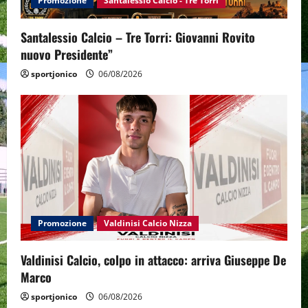
Promozione
Santalessio Calcio - Tre Torri
Santalessio Calcio – Tre Torri: Giovanni Rovito
nuovo Presidente”
sportjonico
06/08/2026
Promozione
Valdinisi Calcio Nizza
Valdinisi Calcio, colpo in attacco: arriva Giuseppe De
Marco
sportjonico
06/08/2026