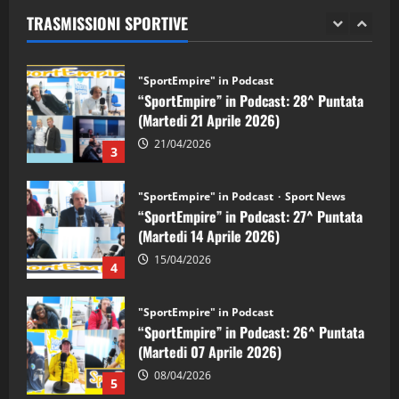
TRASMISSIONI SPORTIVE
28/04/2026
2
"SportEmpire" in Podcast
“SportEmpire” in Podcast: 28^ Puntata
(Martedi 21 Aprile 2026)
21/04/2026
3
"SportEmpire" in Podcast
Sport News
“SportEmpire” in Podcast: 27^ Puntata
(Martedi 14 Aprile 2026)
15/04/2026
4
"SportEmpire" in Podcast
“SportEmpire” in Podcast: 26^ Puntata
(Martedi 07 Aprile 2026)
08/04/2026
5