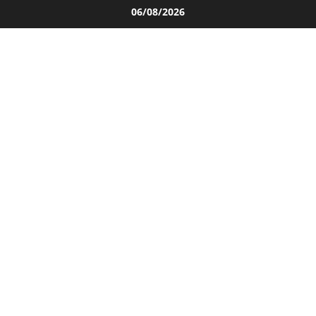
Salta
06/08/2026
al
contenuto