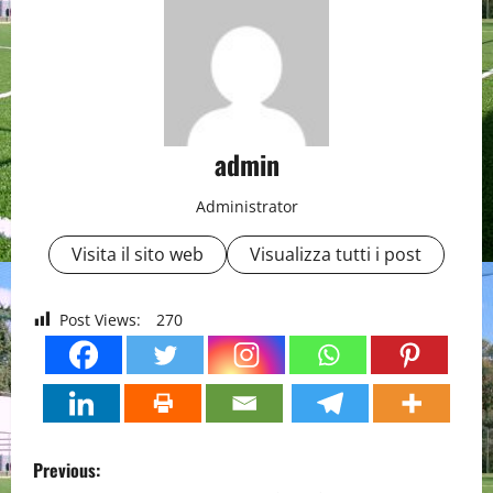
admin
Administrator
Visita il sito web
Visualizza tutti i post
Post Views:
270
P
Previous: