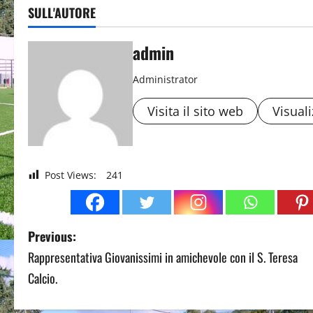
SULL'AUTORE
admin
Administrator
Visita il sito web
Visuali
Post Views:
241
P
Previous:
Rappresentativa Giovanissimi in amichevole con il S. Teresa
o
Calcio.
s