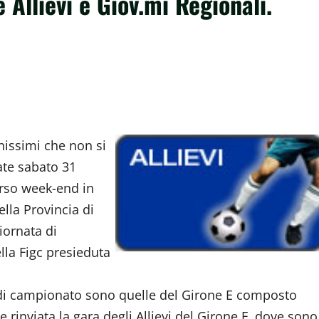
 Allievi e Giov.mi Regionali.
nissimi che non si
ate sabato 31
rso week-end in
ella Provincia di
iornata di
lla Figc presieduta
 di campionato sono quelle del Girone E composto
rinviata la gara degli Allievi del Girone F, dove sono