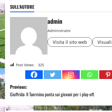
SULL'AUTORE
admin
Administrator
Visita il sito web
Visuali
Post Views:
325
P
Previous:
Giuffrida: Il Taormina punta sui giovani per i play-off.
o
s