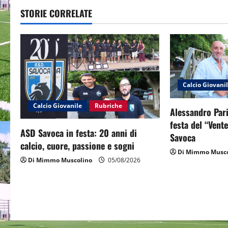
t
STORIE CORRELATE
n
a
v
Calcio Giovani
i
Calcio Giovanile
Rubriche
Alessandro Pari
g
festa del “Vent
ASD Savoca in festa: 20 anni di
Savoca
a
calcio, cuore, passione e sogni
Di Mimmo Musco
t
Di Mimmo Muscolino
05/08/2026
i
o