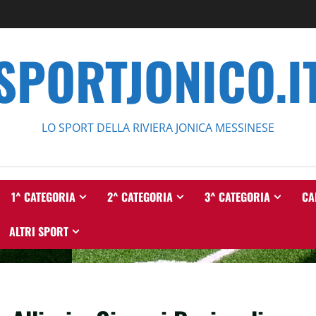
SPORTJONICO.I
LO SPORT DELLA RIVIERA JONICA MESSINESE
1^ CATEGORIA
2^ CATEGORIA
3^ CATEGORIA
CA
ALTRI SPORT